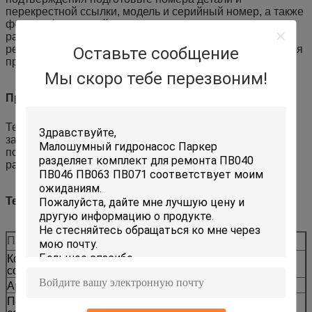
перекрестной ссылки, модель и серийный номер, а также
фотографии старой детали или записи ключевых
размеров. Для пользователей проектов подтверждение
ревизии и количества заранее помогает сократить время
Оставьте сообщение
простоя в ожидании.
Мы скоро тебе перезвоним!
Применение
Техническое обслуживание, ремонт, профилактическая
замена и хранение запасных частей для экскаваторов-
погрузчиков 420D и 430D в условиях непрерывной
работы на стройплощадке и в арендных операциях.
Технические характеристики
Параметр
Значение
Код
CCAT
совместимости
Артикул
244-2228
Перекрестная
10R-8770