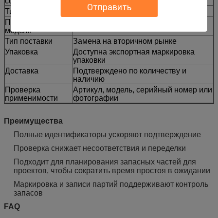
ссылка
Отправить
Тип машины
Экскаватор-погрузчик
Подходящие
420D 430D
модели
Тип поставки
Замена на вторичном рынке
Упаковка
Доступна экспортная маркировка
упаковки
Доставка
Подтверждено по количеству и
наличию
Проверка
Артикул, модель, серийный номер или
применимости
фотографии
Преимущества
Полные идентификаторы ускоряют подтверждение
Проверка снижает несоответствия и переделки
Подходит для планирования запасных частей для
проектов, чтобы сократить время простоя в ожидании
Маркировка и записи партий поддерживают контроль
запасов
FAQ