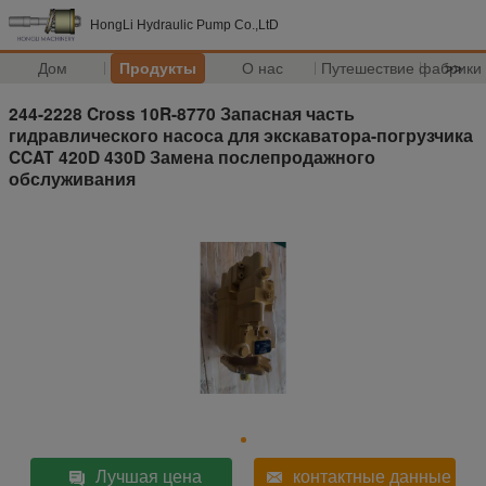
HongLi Hydraulic Pump Co.,LtD
Дом
Продукты
О нас
Путешествие фабрики
>>
244-2228 Cross 10R-8770 Запасная часть
гидравлического насоса для экскаватора-погрузчика
CCAT 420D 430D Замена послепродажного
обслуживания
Лучшая цена
контактные данные