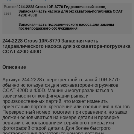
244-2228 Cross 10R-8770 Гидравлический насос
Высокий
,
Запасная часть насоса для экскаватора-погрузчика CCAT
свет:
420D 430D
,
Запасная часть гидравлического насоса для замены
послепродажного обслуживания
244-2228 Cross 10R-8770 Запасная часть
гидравлического насоса для экскаватора-погрузчика
CCAT 420D 430D
Описание
Артикул 244-2228 с перекрестной ссылкой 10R-8770
обычно используется для экскаваторов-погрузчиков
CCAT 420D и 430D. Машины могут различаться в
зависимости от конфигурации рынка и
производственных партий, что может изменить
ориентацию портов, крепление или соединения шлангов.
Перекрестный номер помогает при сравнении, но заказ
должен основываться на номере детали и проверке
ревизии с использованием серийного номера или
фотографий старой детали. Для более быстрого
подтверждения подготовьте номера детали и