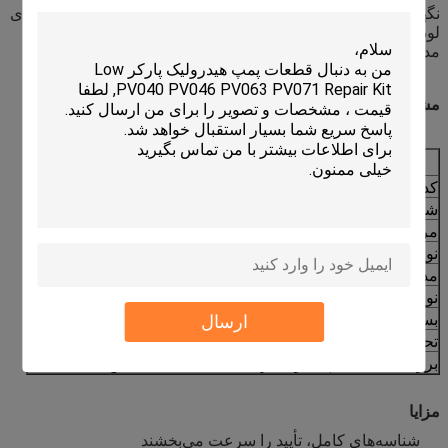
نگهداری، تعمیرات، جایگزینی پیشگیرانه و ذخیره قطعات یدکی برای
لودرهای بیل‌عقبی 420D و 430D در محل کار و عملیات اجاره‌ای
مداوم.
مشخصات فنی
پارامتر
مقدار
کد سازگاری
CCAT
شماره قطعه
244-2228
مرجع متقابل
10R-8770
نوع ماشین
لودر بیل‌عقبی
مدل‌های مناسب
420D 430D
نوع عرضه
جایگزینی پس از فروش
بسته‌بندی
برچسب‌گذاری بسته‌بندی صادراتی موجود است
ارسال
تحویل
تأیید شده بر اساس کمیت و در دسترس بودن
بررسی تناسب
شماره سریال مدل قطعه یا عکس
مزایا
شناسه‌های کامل، تأیید را سرعت می‌بخشند