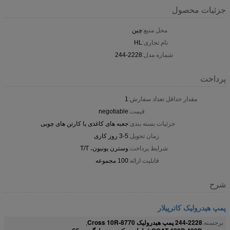
جزئیات محصول
محل منبع:
چین
نام تجاری:
HL
شماره مدل:
244-2228
پرداخت
مقدار حداقل تعداد سفارش:
1
قیمت:
negotiable
جزئیات بسته بندی:
جعبه های کاغذی یا کارتن های چوبی
زمان تحویل:
3-5 روز کاری
شرایط پرداخت:
وسترن یونیون، T/T
قابلیت ارائه:
100 مجموعه
شرح
پمپ هیدرولیک کاترپیلار
244-2228 پمپ هیدرولیک Cross 10R-8770
برجسته:
,