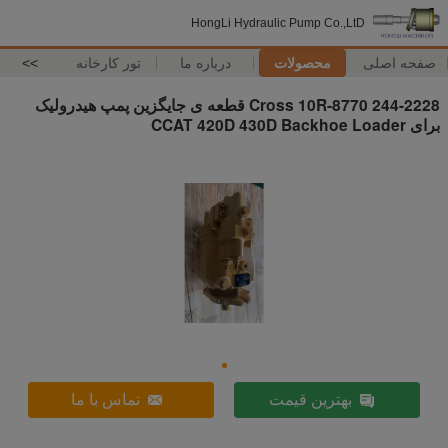
HongLi Hydraulic Pump Co.,LtD
صفحه اصلی
محصولات
درباره ما
تور کارخانه
>>
244-2228 Cross 10R-8770 قطعه ی جایگزین پمپ هیدرولیک
برای CCAT 420D 430D Backhoe Loader
بهترین قیمت
تماس با ما