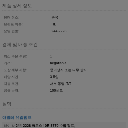
제품 상세 정보
원래 장소:
중국
브랜드 이름:
HL
모델 번호:
244-2228
결제 및 배송 조건
최소 주문 수량:
1
가격:
negotiable
포장 세부 사항:
종이상자 또는 나무 상자
배달 시간:
3-5일
지불 조건:
서부 동맹, T/T
공급 능력:
100세트
설명
애벌레 유압펌프
244-2228 크로스 10R-8770 수압 펌프
하이 라
,