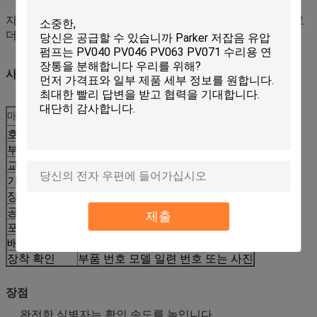
지속적인 작업 현장 및 임대 운영에서 420D 및 430D 백호 로
더의 유지 보수, 수리, 예방 교체 및 예비 부품 비축.
사양
매개변수
값
호환성 코드
CCAT
부품 번호
244-2228
교차 참조
10R-8770
기계 유형
백호 로더
장착 모델
420D 430D
공급 유형
애프터마켓 교체
제출
포장
수출 포장 라벨링 가능
배송
수량 및 가용성 확인
장착 확인
부품 번호 모델 일련 번호 또는 사진
장점
완전한 식별자는 확인 속도를 높입니다.