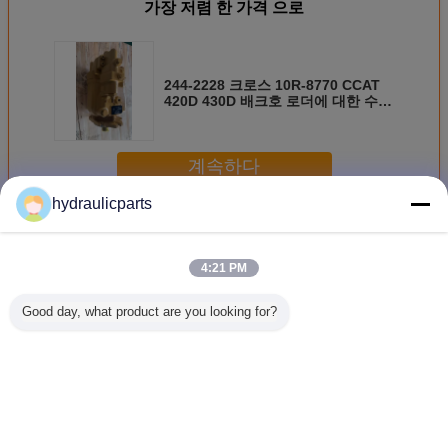
가장 저렴 한 가격 으로
244-2228 크로스 10R-8770 CCAT
420D 430D 배크호 로더에 대한 수압
펌프 예비 부품 후판 교체
계속하다
hydraulicparts
애벌레 유압펌프
더 많은 것
4:21 PM
Good day, what product are you looking for?
169-4882 CCAT H
6E-1279 수압 펌
155-5109 CCAT
20/9257
시리즈 모터 등급
프 예비 부품
배크호 로더용 수
3CX 4C
120H 12H 135H
CCAT 모터 등급
압 펌프 예비 부품
로더용 수
140H 143H 160H
장착에 적합 12G
416C 426C 428C
예비 부품 
163H에 대한 수압
130G 140G 160G
436C 후판 교체
펌프 예비 부품
언어를 바꾸십시오
Korean