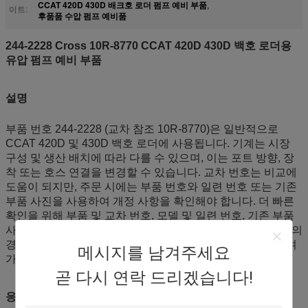
CCAT 420D 430D 배크호 로더 펌프 예비 부품
,
이트:
후품품 수압 펌프 예비품
244-2228 Cross 10R-8770 CCAT 420D 430D 백호 로더용
유압 펌프 예비 부품
설명
부품 번호 244-2228 (교차 참조 10R-8770)은 일반적으로
CCAT 420D 및 430D 백호 로더에 사용됩니다. 기계는 시장
구성 및 생산 배치에 따라 다를 수 있으며, 이는 포트 방향, 장
착 또는 호스 연결을 변경할 수 있습니다. 교차 번호는 비교에
도움이 되지만, 주문 시에는 부품 번호와 일련 번호 또는 기존
부품 사진을 사용하여 개정 사항을 확인해야 합니다. 더 빠른
확인을 위해 부품 및 교차 번호, 모델 및 일련 번호, 기존 부품
사진 또는 주요 치수 기록을 준비하십시오. 프로젝트 사용자의
경우, 사전에 개정 사항 및 수량을 확인하면 대기 시간을 줄여
메시지를 남겨주세요
가동 중단을 줄이는 데 도움이 됩니다.
곧 다시 연락 드리겠습니다!
응용 분야