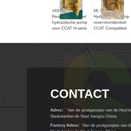
169-4882
6E-1279
Reserveonderdeel
Hydraulische pomp
hydraulische pomp
reserveonderdeel
voor CCAT H-serie
CCAT Compatibel
Motor Grader 120H
voor Motor Grader
12H 135H 140H
Montage 12G 130G
143H 160H 163H
140G 160G
CONTACT
Adres:
Van de postgaoqiao van de HuaYa
Stadsdanbei de Stad Jiangsu China.
Factory Adres:
Van de postgaoqiao van d