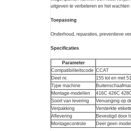
uitgeven te verbeteren en het wachten
Toepassing
Onderhoud, reparaties, preventieve ve
Specificaties
Parameter
Compatibiliteitscode
CCAT
Deel nr.
155 tot en met 5
Type machine
Buitenschaafma
Montage-modellen
416C 426C 428
Soort van levering
Vervanging op de
Verpakking
Versterkte etike
Aflevering
Bevestigd door 
Montagecontrole
Deel geen model 