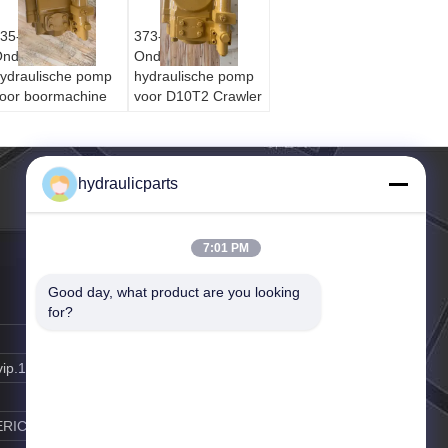
35-4108
373-6629
nderdeel voor
Onderdeel voor
ydraulische pomp
hydraulische pomp
oor boormachine
voor D10T2 Crawler
CAT 416D 424D -
Dozer - vervanging
ervanging op de
op de aftermarket
ftermarket
hydraulicparts
7:01 PM
Good day, what product are you looking 
for?
vip.163.com
ERIC GAO