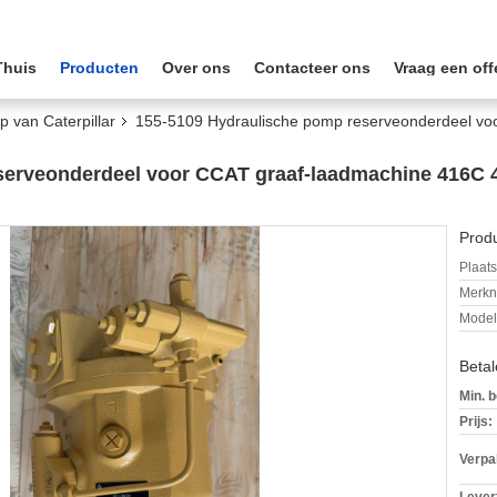
Thuis
Producten
Over ons
Contacteer ons
Vraag een off
 van Caterpillar
155-5109 Hydraulische pomp reserveonderdeel v
serveonderdeel voor CCAT graaf-laadmachine 416C 
Produ
Plaats
Merkn
Mode
Beta
Min. b
Prijs:
Verpa