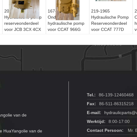
20/925784
167-1153
219-1965
2
Hydraulische pomp
Onderdeel voor
Hydraulische Pomp
O
reserveonderdeel
hydraulische pomp
Reserveonderdeel
h
voor JCB 3CX 4CX
voor CCAT 966G
voor CCAT 777D
v
graaf-
966GII 972G 972GII
776D 777E Off-
C
laadcombinatie -
Wielladder
Highway Truck
v
Aftermarket
Noodvervanging
a
vervanging
Tel.:
86-139-12460468
Fax:
86-511-86315218
E-mail:
hydraulicparts@
ngolie van de
Werktijd:
8:00-17:00
Contact Persoon:
Mr. 
e HuaYangolie van de