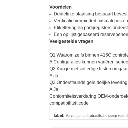
Voordelen
Duidelijke plaatsing bespaart bevesti
Verificatie vermindert mismatches e
Etikettering en partijregisters onder
Een op lijst gebaseerd reservebehee
Veelgestelde vragen
Q1 Waarom zelfs binnen 416C control
A Configuraties kunnen variëren serieel
Q2 Kun je met volledige lijsten omgaa
A Ja
Q3 Ondersteunde geleidelijke levering
A Ja
Conformiteitsverklaring OEM-onderdelen
compatibiliteit code
label:
Vervangende hydraulische pomp voor de