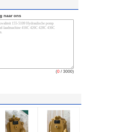
ag naar ons
(
0
/ 3000)