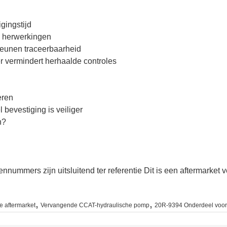
gingstijd
n herwerkingen
steunen traceerbaarheid
r vermindert herhaalde controles
eren
 bevestiging is veiliger
n?
nummers zijn uitsluitend ter referentie Dit is een aftermarket 
,
,
 aftermarket
Vervangende CCAT-hydraulische pomp
20R-9394 Onderdeel voor 