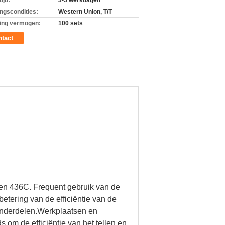
ijd:
3-5 werkdagen
ingscondities:
Western Union, T/T
ing vermogen:
100 sets
tact
en 436C. Frequent gebruik van de
etering van de efficiëntie van de
 onderdelen.Werkplaatsen en
om de efficiëntie van het tellen en