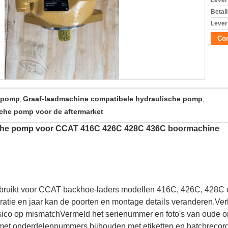
Levert
Betal
Lever
Con
e pomp
Graaf-laadmachine compatibele hydraulische pomp
,
,
che pomp voor de aftermarket
sche pomp voor CCAT 416C 426C 428C 436C boormachine
ebruikt voor CCAT backhoe-laders modellen 416C, 426C, 428C 
atie en jaar kan de poorten en montage details veranderen.Verb
risico op mismatchVermeld het serienummer en foto's van oude
et onderdelennummers bijhouden met etiketten en batchrecords 