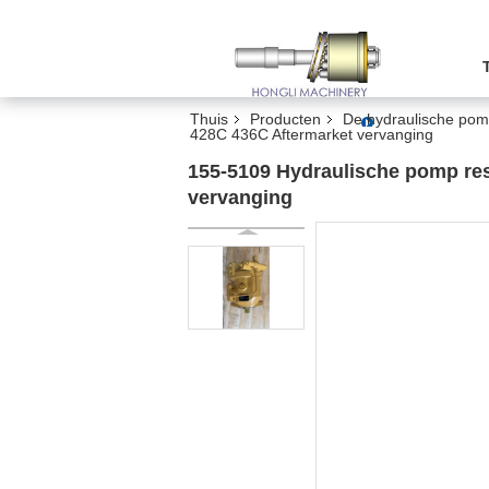
Thuis
Producten
De hydraulische pomp
428C 436C Aftermarket vervanging
155-5109 Hydraulische pomp re
vervanging