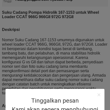
Tinggi:
Suku Cadang Pompa Hidrolik 167-1153 untuk Wheel
Loader CCAT 966G 966GII 972G 972GII
Deskripsi
Nomor Suku Cadang 167-1153 umumnya digunakan untuk
wheel loader CCAT 966G, 966GII, 972G, dan 972GII. Loader
ini beroperasi dalam kondisi tugas berat di tambang,
tambang batu, dan pelabuhan, di mana stabilitas hidrolik
memengaruhi kelangsungan operasional. Karena
konfigurasi G vs GII dan tahun dapat berbeda, penyediaan
nomor seri dan foto suku cadang lama membantu
mengkonfirmasi detail port dan pemasangan serta
mengurangi ketidakcocokan dan pengerjaan ulang. Armada
dapat memelihara daftar suku cadang nomor suku cadang
dengan catatan batch untuk meningkatkan efisiensi
penerbitan dan penghitungan serta mengurangi waktu
tunggu di lokasi kerja.
Tinggalkan pesan
Aplikasi
Kami akan segera menghubungi