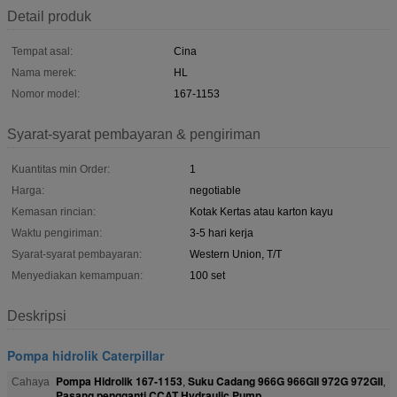
Detail produk
Tempat asal:
Cina
Nama merek:
HL
Nomor model:
167-1153
Syarat-syarat pembayaran & pengiriman
Kuantitas min Order:
1
Harga:
negotiable
Kemasan rincian:
Kotak Kertas atau karton kayu
Waktu pengiriman:
3-5 hari kerja
Syarat-syarat pembayaran:
Western Union, T/T
Menyediakan kemampuan:
100 set
Deskripsi
Pompa hidrolik Caterpillar
Pompa Hidrolik 167-1153
Suku Cadang 966G 966GII 972G 972GII
Cahaya
,
,
Pasang pengganti CCAT Hydraulic Pump