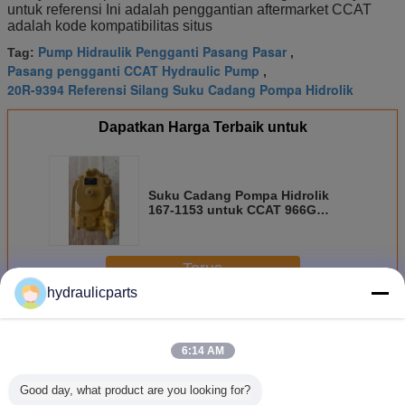
untuk referensi Ini adalah penggantian aftermarket CCAT
adalah kode kompatibilitas situs
Pump Hidraulik Pengganti Pasang Pasar
Tag:
,
Pasang pengganti CCAT Hydraulic Pump
,
20R-9394 Referensi Silang Suku Cadang Pompa Hidrolik
Dapatkan Harga Terbaik untuk
Suku Cadang Pompa Hidrolik
167-1153 untuk CCAT 966G
966GII 972G 972GII Wheel Loader
Pengganti Aftermarket
Terus
hydraulicparts
Pompa hidrolik Caterpillar
Lebih
6:14 AM
Good day, what product are you looking for?