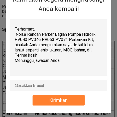
Pemeliharaan, perbaikan, penggantian preventif, dan
Anda kembali!
penyimpanan suku cadang untuk wheel loader dalam
operasi pemuatan berkelanjutan.
Spesifikasi
Parameter
Nilai
Kode
CCAT
Kompatibilitas
Nomor Suku
167-1153
Cadang
Jenis Mesin
Wheel Loader
Model
966G 966GII 972G 972GII
Pemasangan
Jenis Pasokan
Penggantian aftermarket
Pengepakan
Pelabelan pengepakan ekspor yang
diperkuat tahan karat tersedia
Kirimkan
Pengiriman
Dikonfirmasi berdasarkan kuantitas dan
ketersediaan
Pemeriksaan
Nomor suku cadang model seri atau foto