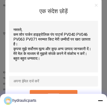
व्यवसाय के प्रकार:
निर्माता
वितरक/थोक व्यापारी
एक संदेश छोड़ें
एजेंट
आयातक
निर्यातक
ट्रेडिंग कंपनी
विक्रेता
मुख्य बाजार:
उत्तरी अमेरिका
दक्षिण अमेरिका
पश्चिमी यूरोप
पूर्वी यूरोप
पूर्वी एशिया
दक्षिण पूर्व एशिया
मध्य पूर्व
अफ्रीका
ओशिनिया
दुनिया भर में
ब्रांड:
HL
नहीं. कर्मचारियों की:
>>100 लोग
वार्षिक बिक्री:
US$ 5000000 - US$ 10000000
वर्ष की स्थापना की:
2012
प्रस्तुत
P.c निर्यात:
80% - 90%
hydraulicparts
कंपनी विवरण