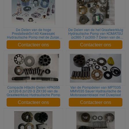
De Delen van de hoge
De Delen van de het Graafwerktuig
Prestatiesk5v140 Kawasaki
Hydraulische Pomp van KOMATSU
Hydraulische Pomp met de Zuiger
pc360-7 pc300-7 Delen van de
van het Cilinderblok
Zuigerpomp
Contacteer ons
Contacteer ons
Compacte Hitachi-Delen HPK055
Van de Pompdelen van MPT035
zx120-6 zx120-3 ZX130 van de
MMV035 Sauer Hydraulische de
Graafwerktuig Hydraulische Pomp
Motorassemblage met Duwplaat
Contacteer ons
Contacteer ons