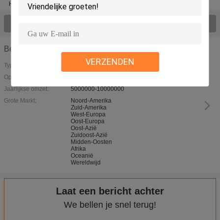
Hydraulische Pomp
Bekijk Alle Producten >
Bedrijf Details
VERZENDEN
Type Business:
Opgericht Jaar:
2012
Jaarlijkse omzet:
5000000-10000000
Grote Markt:
Noord-Amerika
Zuid-Amerika
West-Europa
Oost-Europa
Oost-Azië
Zuidoost-Azië
Midden-Oosten
Afrika
Oceanië
Wereldwijd
Laat een bericht achter
We bellen je snel terug!