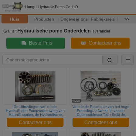
HongLi Hydraulic Pump Co.,LtD
Huis
Producten
Ongeveer ons
Fabrieksreis
>>
Hydraulische pomp Onderdelen
Kwaliteit
leverancier
Beste Prijs
Contacteer ons
De Uitrustingen van de de
Van de de Reismotor van het hoge
Hydraulische Pompverbouwing van
Precisiegraafwerktuig van de
Hannifinparker, de Hydraulische
Delennabtesco Tejin Seiki de
Delen van PV270 Parker
Definitieve Aandrijving GM35VL en
EM140V-82
Contacteer ons
Contacteer ons