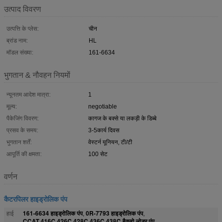
उत्पाद विवरण
उत्पत्ति के प्लेस:
चीन
ब्रांड नाम:
HL
मॉडल संख्या:
161-6634
भुगतान & नौवहन नियमों
न्यूनतम आदेश मात्रा:
1
मूल्य:
negotiable
पैकेजिंग विवरण:
कागज के बक्से या लकड़ी के डिब्बे
प्रसव के समय:
3-5कार्य दिवस
भुगतान शर्तें:
वेस्टर्न यूनियन, टी/टी
आपूर्ति की क्षमता:
100 सेट
वर्णन
कैटरपिलर हाइड्रोलिक पंप
161-6634 हाइड्रोलिक पंप
0R-7793 हाइड्रोलिक पंप
हाई
,
,
CCAT 416C 426C 428C 436C 438C बैकहो लोडर पंप