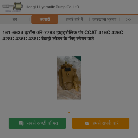
HongLi Hydraulic Pump Co.,LtD
घर
उत्पादों
हमारे बारे में
कारखाना भ्रमण
>>
161-6634 क्रॉस 0R-7793 हाइड्रोलिक पंप CCAT 416C 426C
428C 436C 438C बैकहो लोडर के लिए स्पेयर पार्ट
सबसे अच्छी कीमत
हमसे संपर्क करें