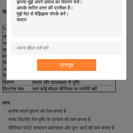
विनिर्देश
पैरामीटर
मूल्य
संगतता कोड
सीसीएटी
भाग नं.
161-6634
क्रॉस रेफ
0R-7793
मशीन का प्रकार
बैकहो लोडर
फिटमेंट मॉडल
416C 426C 428C 436C 438C
प्रस्तुत
आपूर्ति का प्रकार
बाद के बाजार में प्रतिस्थापन
पैकिंग
निर्यात पैकेजिंग के लिए प्रबलित लेबलिंग उपलब्ध है
वितरण
मात्रा और उपलब्धता से पुष्टि
फिटनेस चेक
भाग कोई मॉडल सीरियल या तस्वीरें नहीं
लाभ
क्रॉस संदर्भ तुलना को तेज करता है
स्पष्ट फिटमेंट रेंज पुष्टि के प्रयास को कम करता है
सीरियल फोटो सत्यापन असंगतता और पुनः कार्य को कम करता है