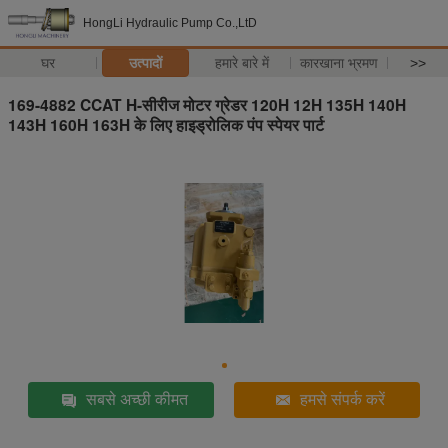
HongLi Hydraulic Pump Co.,LtD
घर
उत्पादों
हमारे बारे में
कारखाना भ्रमण
>>
169-4882 CCAT H-सीरीज मोटर ग्रेडर 120H 12H 135H 140H
143H 160H 163H के लिए हाइड्रोलिक पंप स्पेयर पार्ट
सबसे अच्छी कीमत
हमसे संपर्क करें