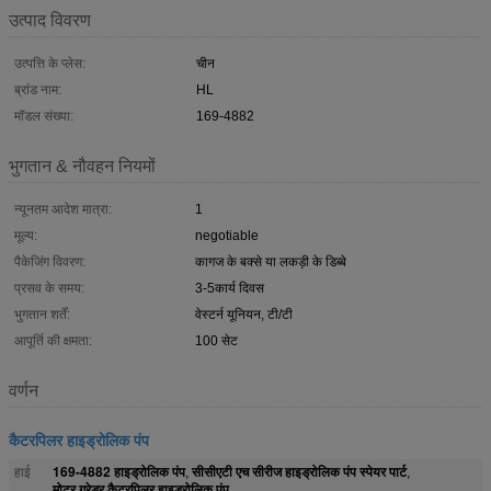
उत्पाद विवरण
उत्पत्ति के प्लेस:
चीन
ब्रांड नाम:
HL
मॉडल संख्या:
169-4882
भुगतान & नौवहन नियमों
न्यूनतम आदेश मात्रा:
1
मूल्य:
negotiable
पैकेजिंग विवरण:
कागज के बक्से या लकड़ी के डिब्बे
प्रसव के समय:
3-5कार्य दिवस
भुगतान शर्तें:
वेस्टर्न यूनियन, टी/टी
आपूर्ति की क्षमता:
100 सेट
वर्णन
कैटरपिलर हाइड्रोलिक पंप
169-4882 हाइड्रोलिक पंप
सीसीएटी एच सीरीज हाइड्रोलिक पंप स्पेयर पार्ट
हाई
,
,
मोटर ग्रेडर कैटरपिलर हाइड्रोलिक पंप