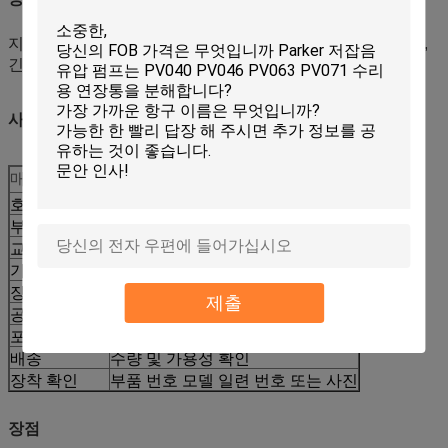
지속적인 작업 현장 및 임대 운영에서 백호 로더의 유지보수,
긴급 수리, 예방 교체 및 예비 부품 비축.
사양
매개변수
값
호환성 코드
CCAT
부품 번호
161-6634
교차 참조
0R-7793
기계 유형
백호 로더
장착 모델
416C 426C 428C 436C 438C
제출
공급 유형
애프터마켓 교체
포장
강화된 수출 포장 라벨링 가능
배송
수량 및 가용성 확인
장착 확인
부품 번호 모델 일련 번호 또는 사진
장점