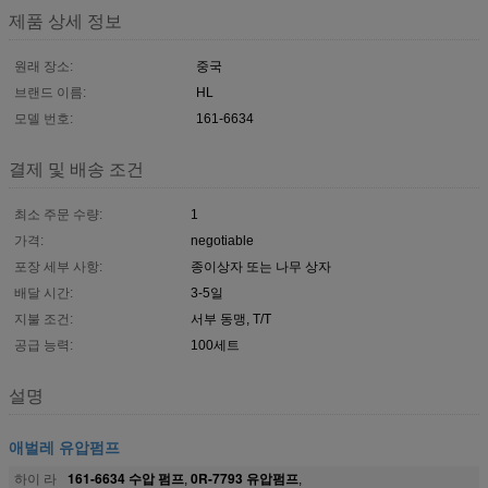
제품 상세 정보
원래 장소:
중국
브랜드 이름:
HL
모델 번호:
161-6634
결제 및 배송 조건
최소 주문 수량:
1
가격:
negotiable
포장 세부 사항:
종이상자 또는 나무 상자
배달 시간:
3-5일
지불 조건:
서부 동맹, T/T
공급 능력:
100세트
설명
애벌레 유압펌프
161-6634 수압 펌프
0R-7793 유압펌프
하이 라
,
,