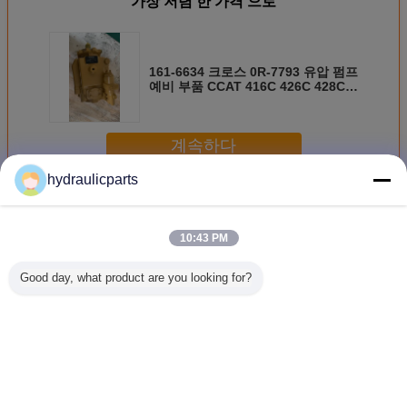
가장 저렴 한 가격 으로
161-6634 크로스 0R-7793 유압 펌프
예비 부품 CCAT 416C 426C 428C
436C 438C 백호 로더용
계속하다
hydraulicparts
애벌레 유압펌프
더 많은 것
10:43 PM
Good day, what product are you looking for?
169-4882 CCAT H
6E-1279 수압 펌
155-5109 CCAT
20/9257
시리즈 모터 등급
프 예비 부품
배크호 로더용 수
3CX 4C
120H 12H 135H
CCAT 모터 등급
압 펌프 예비 부품
로더용 수
140H 143H 160H
장착에 적합 12G
416C 426C 428C
예비 부품 
163H에 대한 수압
130G 140G 160G
436C 후판 교체
펌프 예비 부품
언어를 바꾸십시오
Korean