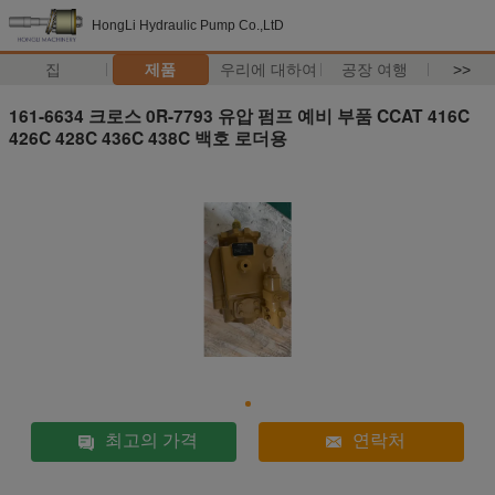
HongLi Hydraulic Pump Co.,LtD
집
제품
우리에 대하여
공장 여행
>>
161-6634 크로스 0R-7793 유압 펌프 예비 부품 CCAT 416C
426C 428C 436C 438C 백호 로더용
최고의 가격
연락처