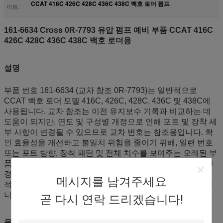
CCAT 416C 426C 428C 436C 438C 백호 로더 펌프
이트:
161-6634 Cross 0R-7793 유압 펌프 예비 부품 CCAT 416C
426C 428C 436C 438C 백호 로더용
설명
부품 번호 161-6634 (교차 참조 0R-7793)는 일반적으로
CCAT 백호 로더 모델 416C, 426C, 428C, 436C 및 438C에
사용됩니다. 교차 참조는 이전 유지보수 기록과 비교하는 데
도움이 되지만, 연도 및 구성별 개정으로 인해 포트 및 장착 세
부 사항이 변경될 수 있으므로 교차 번호는 참조용입니다. 확
인 효율성을 개선하고 불일치 위험을 줄이기 위해, 일련 번호
또는 포트 방향, 장착 패턴 및 전체 치수를 보여주는 오래된 부
품의 선명한 사진과 명판 세부 정보를 제공하십시오. (가능한
경우) 차량 및 작업장은 부품 번호, 모델 및 일련 범위를 내부
메시지를 남겨주세요
적으로 매핑하여 반복적인 확인 및 대기 시간을 줄일 수 있습
니다.
곧 다시 연락 드리겠습니다!
응용 분야