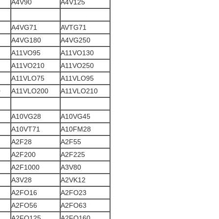
A4V90
A4V125
A4VG71
AVTG71
A4VG180
A4VG250
A11VO95
A11VO130
A11VO210
A11VO250
A11VLO75
A11VLO95
0
A11VLO200
A11VLO210
A10VG28
A10VG45
A10VT71
A10FM28
A2F28
A2F55
A2F200
A2F225
A2F1000
A3V80
A3V28
A2VK12
A2FO16
A2FO23
A2FO56
A2FO63
A2FO125
A2FO160