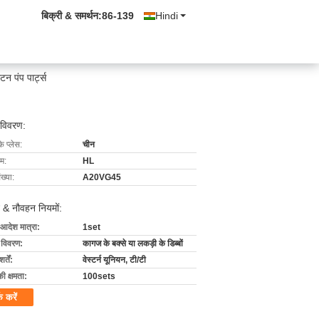
बिक्री & समर्थन:
86-139
Hindi
 पंप पार्ट्स
 विवरण:
के प्लेस:
चीन
ाम:
HL
ख्या:
A20VG45
 & नौवहन नियमों:
 आदेश मात्रा:
1set
ग विवरण:
कागज के बक्से या लकड़ी के डिब्बों
्तें:
वेस्टर्न यूनियन, टी/टी
की क्षमता:
100sets
क करें