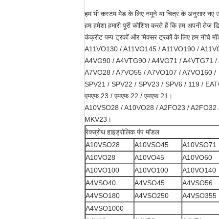
हम भी कस्टम मेड के लिए नमूने या चित्र के अनुसार नए उत
हम हमेशा हमारी पूरी कोशिश करते हैं कि हम अपनी तेज डिल
कंक्रीट पम्प ट्रकों और मिक्सर ट्रकों के लिए हम नीचे म
A11VO130 / A11VO145 / A11VO190 / A11V
A4VG90 / A4VTG90 / A4VG71 / A4VTG71 /
A7VO28 / A7VO55 / A7VO107 / A7VO160 /
SPV21 / SPV22 / SPV23 / SPV6 / 119 / EA
एमएफ 23 / एमएफ 22 / एमएफ 21।
A10VSO28 / A10VO28 / A2FO23 / A2FO32 
MKV23।
रेक्स्रोथ हाइड्रोलिक पंप मॉडल
A10VSO28
A10VSO45
A10VSO71
A10VO28
A10VO45
A10VO60
A10VO100
A10VO100
A10VO140
A4VSO40
A4VSO45
A4VSO56
A4VSO180
A4VSO250
A4VSO355
A4VSO1000