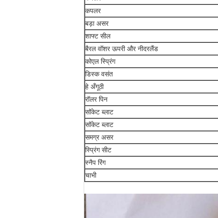
कपलर
बड़ा असर
शाफ्ट सील
बैरल वॉशर ऊपरी और नीदरलैंड
कोएल स्प्रिंग
डिस्क वसंत
हे अँगूठी
रॉलर पिन
सॉकेट ब्लाट
सॉकेट ब्लाट
समग्र असर
स्प्रिंग सीट
स्नैप रिंग
चाभी