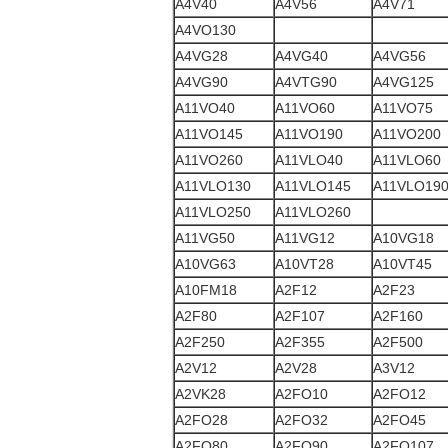
A4V40
A4V56
A4V71
A4VO130
A4VG28
A4VG40
A4VG56
A4VG90
A4VTG90
A4VG125
A11VO40
A11VO60
A11VO75
A11VO145
A11VO190
A11VO200
A11VO260
A11VLO40
A11VLO60
A11VLO130
A11VLO145
A11VLO19
A11VLO250
A11VLO260
A11VG50
A11VG12
A10VG18
A10VG63
A10VT28
A10VT45
A10FM18
A2F12
A2F23
A2F80
A2F107
A2F160
A2F250
A2F355
A2F500
A2V12
A2V28
A3V12
A2VK28
A2FO10
A2FO12
A2FO28
A2FO32
A2FO45
A2FO80
A2FO90
A2FO107