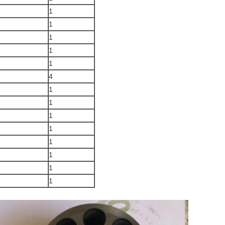
1
1
1
1
1
4
1
1
1
1
1
1
1
1