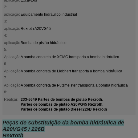
aplicação
Excavtors
2:
aplicação
Equipamento hidráulico industrial
3:
aplicação
Rexroth A20VG45
4:
aplicação
Bomba de pistão hidráulico
5:
Aplicação
A bomba concreta de XCMG transporta a bomba hidráulica
6:
Aplicação
A bomba concreta de Liebherr transporta a bomba hidráulica
7:
Aplicação
A bomba concreta de Putzmeister transporta a bomba hidráulica
8:
233-5649 Partes de bombas de pistão Rexroth
Realçar:
,
Partes de bombas de pistão A20VG45 Rexroth
,
Partes de bombas de pistão Diesel 226B Rexroth
Peças de substituição da bomba hidráulica de
A20VG45 / 226B
Rexroth