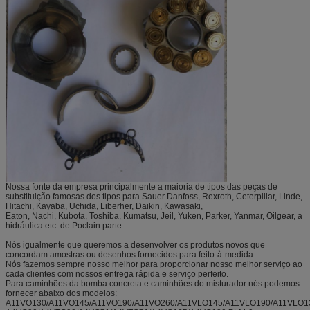
Nossa fonte da empresa principalmente a maioria de tipos das peças de
substituição famosas dos tipos para Sauer Danfoss, Rexroth, Ceterpillar, Linde,
Hitachi, Kayaba, Uchida, Liberher, Daikin, Kawasaki,
Eaton, Nachi, Kubota, Toshiba, Kumatsu, Jeil, Yuken, Parker, Yanmar, Oilgear, a
hidráulica etc. de Poclain parte.
Nós igualmente que queremos a desenvolver os produtos novos que
concordam amostras ou desenhos fornecidos para feito-à-medida.
Nós fazemos sempre nosso melhor para proporcionar nosso melhor serviço ao
cada clientes com nossos entrega rápida e serviço perfeito.
Para caminhões da bomba concreta e caminhões do misturador nós podemos
fornecer abaixo dos modelos:
A11VO130/A11VO145/A11VO190/A11VO260/A11VLO145/A11VLO190/A11VLO1