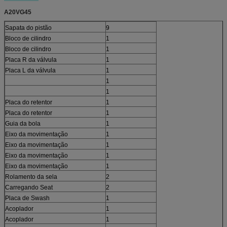
A20VG45
Sapata do pistão
9
Bloco de cilindro
1
Bloco de cilindro
1
Placa R da válvula
1
Placa L da válvula
1
1
1
Placa do retentor
1
Placa do retentor
1
Guia da bola
1
Eixo da movimentação
1
Eixo da movimentação
1
Eixo da movimentação
1
Eixo da movimentação
1
Rolamento da sela
2
Carregando Seat
2
Placa de Swash
1
Acoplador
1
Acoplador
1