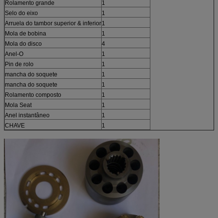
Rolamento grande
1
Selo do eixo
1
Arruela do tambor superior & inferior
1
Mola de bobina
1
Mola do disco
4
Anel-O
1
Pin de rolo
1
mancha do soquete
1
mancha do soquete
1
Rolamento composto
1
Mola Seat
1
Anel instantâneo
1
CHAVE
1