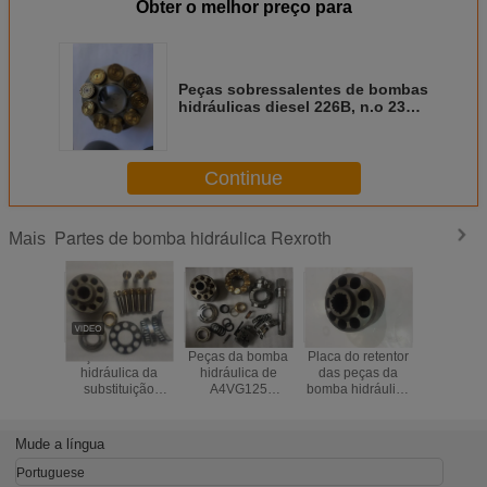
Obter o melhor preço para
Peças sobressalentes de bombas
hidráulicas diesel 226B, n.o 233-
5649 ou A20VG45 Peças
sobressalentes de bombas de
pistão Rexroth
Continue
Partes de bomba hidráulica Rexroth
Mais
Peças da bomba
Peças da bomba
Placa do retentor
Peças da
hidráulica da
hidráulica de
das peças da
hidráuli
substituição
A4VG125
bomba hidráulica
A7VO
A4VG140 Rexroth
Rexroth, peças
de A10VO60
A6VM107 
com a arruela do
sobresselentes
A10VO63
com an
tambor superior &
hidráulicas da
Rexroth/placa do
pistão, b
Mude a língua
inferior
bomba de pistão
grupo
cilin
Portuguese