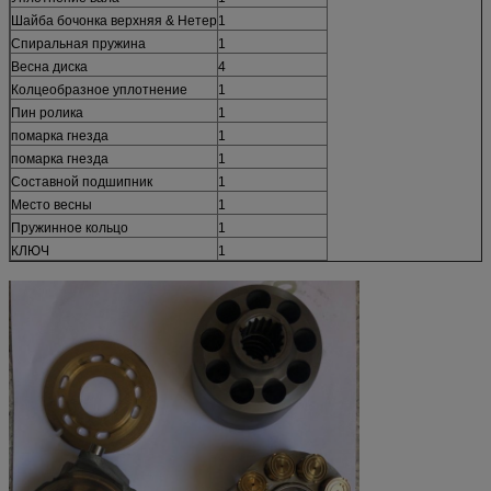
Шайба бочонка верхняя & Нетер
1
Спиральная пружина
1
Весна диска
4
Колцеобразное уплотнение
1
Пин ролика
1
помарка гнезда
1
помарка гнезда
1
Составной подшипник
1
Место весны
1
Пружинное кольцо
1
КЛЮЧ
1