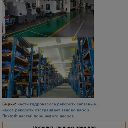
части гидронасоса рексротх запасные
Бирки:
,
насос рексротх отстраивает заново набор
,
Rexroth частей поршневого насоса
Получить лучшую цену для