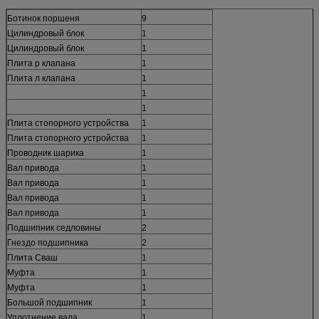
Ботинок поршеня
9
Цилиндровый блок
1
Цилиндровый блок
1
Плита р клапана
1
Плита л клапана
1
1
1
Плита стопорного устройства
1
Плита стопорного устройства
1
Проводник шарика
1
Вал привода
1
Вал привода
1
Вал привода
1
Вал привода
1
Подшипник седловины
2
Гнездо подшипника
2
Плита Сваш
1
Муфта
1
Муфта
1
Большой подшипник
1
Уплотнение вала
1