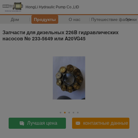
HongLi Hydraulic Pump Co.,LtD
Дом
Продукты
О нас
Путешествие фабрики
>>
Запчасти для дизельных 226B гидравлических
насосов No 233-5649 или A20VG45
Лучшая цена
контактные данные