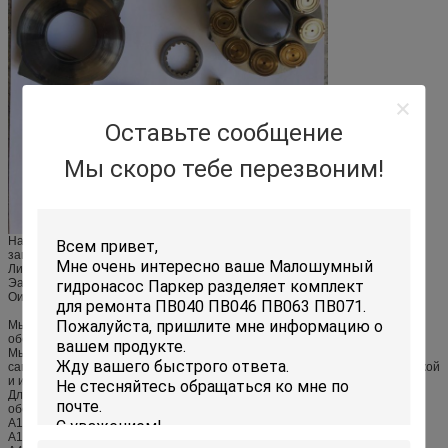
Оставьте сообщение
Мы скоро тебе перезвоним!
Наша поставка компании главным образом большинств виды известных
запасных частей брендов для Сауэр Данфосс, Рексротх, Сетерпиллар,
Линде, Хитачи, Каяба, Учида, Либерхэр, Дайкин, Кавасаки,
Эатон, Начи, Кубота, Тошиба, Кумацу, Джайл, Юкен, Паркер, Янмар,
Оильгеар, гидротехник етк Поклайн разделяют.
Мы также завещая к превращаясь новым продуктам согласовывая
обеспеченные образцы или чертежи для выполненного на заказ.
Мы всегда делаем наше самое лучшее для того чтобы снабдить наше
самое лучшее обслуживание каждое клиенты с нашими быстрой доставкой
и идеальным обслуживанием.
Для тележек конкретного насоса и тележек смесителя мы можем
обеспечить под моделями:
А11ВО130/А11ВО145/А11ВО190/А11ВО260/А11ВЛО145/А11ВЛО190/
А11ВЛО130/А11ВЛО260