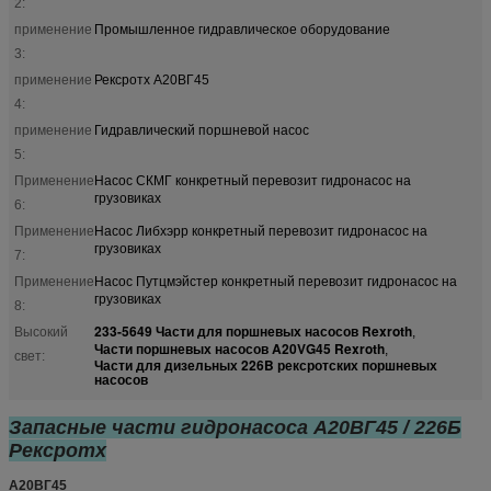
2:
применение
Промышленное гидравлическое оборудование
3:
применение
Рексротх А20ВГ45
4:
применение
Гидравлический поршневой насос
5:
Применение
Насос СКМГ конкретный перевозит гидронасос на
грузовиках
6:
Применение
Насос Либхэрр конкретный перевозит гидронасос на
грузовиках
7:
Применение
Насос Путцмэйстер конкретный перевозит гидронасос на
грузовиках
8:
233-5649 Части для поршневых насосов Rexroth
Высокий
,
Части поршневых насосов A20VG45 Rexroth
,
свет:
Части для дизельных 226B рексротских поршневых
насосов
Запасные части гидронасоса А20ВГ45 / 226Б
Рексротх
А20ВГ45