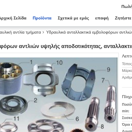
Πωλή
Αρχική Σελίδα
Προϊόντα
Σχετικά με εμάς
επαφή
Ζητήστε
αυλική αντλία τμήματα
Υδραυλικά ανταλλακτικά εμβολοφόρων αντλιώ
οφόρων αντλιών υψηλής αποδοτικότητας, ανταλλακτ
Λεπτο
Τόπος
Μάρκα
Αριθμ
Πληρ
Ποσότ
min:
Συσκε
Όροι 
Δυνατ