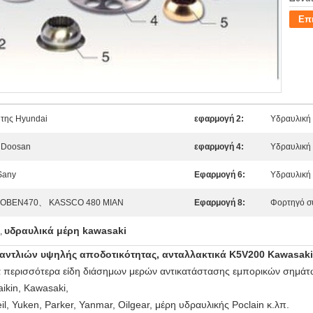
Επ
 της Hyundai
εφαρμογή 2:
Υδραυλική 
ν Doosan
εφαρμογή 4:
Υδραυλική 
Sany
Εφαρμογή 6:
Υδραυλική 
LOBEN470、 KASSCO 480 MIAN
Εφαρμογή 8:
Φορτηγό σ
υδραυλικά μέρη kawasaki
,
αντλιών υψηλής αποδοτικότητας, ανταλλακτικά K5V200 Kawasaki
 περισσότερα είδη διάσημων μερών αντικατάστασης εμπορικών σημάτων 
aikin, Kawasaki,
il, Yuken, Parker, Yanmar, Oilgear, μέρη υδραυλικής Poclain κ.λπ.