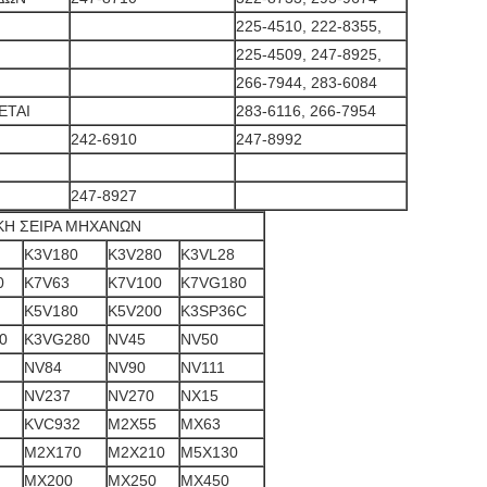
225-4510, 222-8355,
225-4509, 247-8925,
266-7944, 283-6084
ΕΤΑΙ
283-6116, 266-7954
242-6910
247-8992
247-8927
ΙΚΗ ΣΕΙΡΑ ΜΗΧΑΝΩΝ
K3V180
K3V280
K3VL28
0
K7V63
K7V100
K7VG180
K5V180
K5V200
K3SP36C
0
K3VG280
NV45
NV50
NV84
NV90
NV111
NV237
NV270
NX15
KVC932
M2X55
MX63
M2X170
M2X210
M5X130
MX200
MX250
MX450