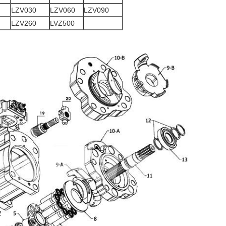
LZV030
LZV060
LZV090
LZV260
LVZ500