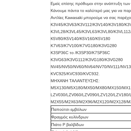
Εμείς επίσης πρόθυμοι στην ανάπτυξη των 
Κάνουμε πάντα το καλύτερό μας για να παρ
Αντλίες Kawasaki μπορούμε να σας παρέχο
K3V45/K3V63/K3V112/K3V140/K3V180/K3
K3VL28/K3VL45/K3VL63/K3VL80/K3VL112
K5V80/K5V140/K5V160/K5V180
K7V63/K7V100/K7VG180/K3VG280
K3SP36C το /K3SP30/K7SP36C
K3VG63/K3VG112/K3VG180/K3VG280
NV45/NV50/NV60/NV64/NV70/NV111/NV13
KVC925/KVC930/KVC932.
ΜΗΧΑΝΗ ΤΑΛΑΝΤΕΥΣΗΣ:
M5X130/M5X180/MX50/MX80/MX150/MX1
LZV030/LZV060/LZV090/LZV120/LZV180/
M2X55/M2X63/M2X96/M2X120/M2X128/M
Παπούτσι εμβόλων
Φραγμός κυλίνδρων
Πιάτο Ρ βαλβίδων