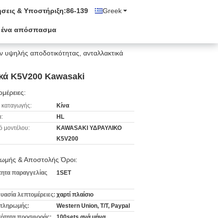
σεις & Υποστήριξη:
86-139
Greek
 ένα απόσπασμα
ν υψηλής αποδοτικότητας, ανταλλακτικά
ικά K5V200 Kawasaki
μέρειες:
 καταγωγής:
Κίνα
:
HL
ό μοντέλου:
KAWASAKI ΥΔΡΑΥΛΙΚΟ
K5V200
ωμής & Αποστολής Όροι:
ητα παραγγελίας
1SET
υασία λεπτομέρειες:
χαρτί πλαίσιο
πληρωμής:
Western Union, T/T, Paypal
ότητα προσφοράς:
100sets ανά μήνα