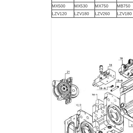
MX500
MX530
MX750
MB750
LZV120
LZV180
LZV260
LZV180