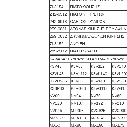
7I-8154
ΠΙΑΤΟ ΩΘΗΣΗΣ
242-6912
ΠΙΑΤΟ ΥΠΗΡΕΤΩΝ
242-6913
ΟΔΗΓΟΣ ΣΦΑΙΡΩΝ
259-0831
ΑΞΟΝΑΣ ΚΙΝΗΣΗΣ ΠΟΥ ΑΦΗΝ
259-0832
ΔΙΚΑΙΩΜΑ ΑΞΟΝΩΝ ΚΙΝΗΣΗΣ
7I-8152
ΑΝΟΙΞΗ
289-8172
ΠΙΆΤΟ SWASH
KAWASAKI ΥΔΡΑΥΛΙΚΗ ΑΝΤΛΙΑ & ΥΔΡΑΥΛ
K3V45
K3V63
K3V112
K3V140
K3VL45
K3VL112
K3VL140
K3VL20
K7VG265
K5V80
K5V140
K5V160
K3SP30
K3VG63
K3VG112
K3VG18
NV60
NV64
NV70
NV80
NV120
NV137
NV172
NV210
NVK45
M2X96
KVC925
KVC930
M2X120
M2X128
M2X146
M2X150
MX50
MX80
MX150
MX173