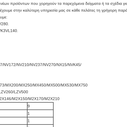
νέων προϊόντων που χορηγούν τα παρεχόμενα δείγματα ή τα σχέδια για
έχουμε στην καλύτερη υπηρεσία μας σε κάθε πελάτες τη γρήγορη παράδ
υμε:
V280.
/K3VL140.
7/NV172/NV210/NV237/NV270/NX15/NVK45/
73/MX200/MX250/MX450/MX500/MX530/MX750
LZV260/LZV500
2X146/M2X150/M2X170/M2X210
9
1
1