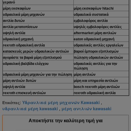
γερανό
μέρη εκσκαφέων
μέρη εκσκαφέων hitachi
υδραυλικά μέρη μηχανών
υδραυλικά συστατικά
αντλία δυτών
εμβολοφόρος αντλία
αντλία μετατοπίσεων
υψηλές εμβολοφόρες αντλίες
υψηλή αντλία
aftermarket μέρη αντλιών
υδραυλική μηχανή
eaton υδραυλική μηχανή
rexroth υδραυλική αντλία
υδραυλικές αντλίες εργαλείων
κατασκευές μερών υδραυλικών αντλιών
βαριοί έμποροι εξοπλισμών
αγοράστε τα βαριά μέρη εξοπλισμού
πώληση υδραυλικών αντλιών
υδραυλική βαλβίδα ελέγχου
υδραυλικές αντλίες για την
πώληση
υδραυλικά μέρη μηχανών για την πώληση
μέρη αντλιών
μέρη αντλιών δυτών
μέρη και υπηρεσία αντλιών
υψηλή αντλία
bosch rexroth μέρη αντλιών
rexroth επισκευή αντλιών
rexroth υδραυλική αντλία
Υδραυλικά μέρη μηχανών Kawasaki
Ετικέττες:
,
υδραυλικά μέρη kawasaki
μέρη αντλιών kawasaki
,
Αποκτήστε την καλύτερη τιμή για