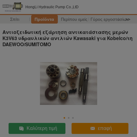
HongLi Hydraulic Pump Co.,LtD
Σπίτι
Προϊόντα
Περίπου εμείς
Γύρος εργοστασίων
>>
Αντιοξειδωτική εξάρτηση αντικατάστασης μερών
K3V63 υδραυλικών αντλιών Kawasaki για Kobelco/τη
DAEWOO/SUMITOMO
Καλύτερη τιμή
επαφή