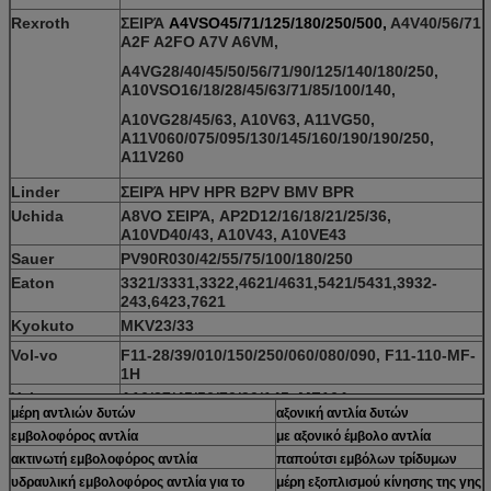
Rexroth
ΣΕΙΡΆ
A4VSO45/71/125/180/250/500,
A4V40/56/71
A2F A2FO A7V A6VM,
A4VG28/40/45/50/56/71/90/125/140/180/250,
A10VSO16/18/28/45/63/71/85/100/140,
A10VG28/45/63, A10V63, A11VG50,
A11V060/075/095/130/145/160/190/190/250,
A11V260
Linder
ΣΕΙΡΆ HPV HPR B2PV BMV BPR
Uchida
A8VO ΣΕΙΡΆ, AP2D12/16/18/21/25/36,
A10VD40/43, A10V43, A10VE43
Sauer
PV90R030/42/55/75/100/180/250
Eaton
3321/3331,3322,4621/4631,5421/5431,3932-
243,6423,7621
Kyokuto
MKV23/33
Vol-vo
F11-28/39/010/150/250/060/080/090, F11-110-MF-
1H
Yuken
A16/37/45/56/70/90/145, MF16A
μέρη αντλιών δυτών
αξονική αντλία δυτών
Vickers
PVE19/21/45/57/74/81/98/106/131/141, PVB
εμβολοφόρος αντλία
με αξονικό έμβολο αντλία
5/6/10/10/15/20/29, PVBQA29-SR,
ακτινωτή εμβολοφόρος αντλία
παπούτσι εμβόλων τρίδυμων
PVQ40/50, PVB110
υδραυλική εμβολοφόρος αντλία για το
μέρη εξοπλισμού κίνησης της γης