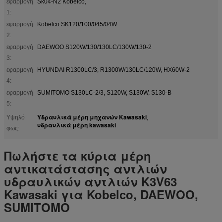
εφαρμογή
Sk04-Ν2 Kobelco,
1:
εφαρμογή
Kobelco SK120/100/045/04W
2:
εφαρμογή
DAEWOO S120W/130/130LC/130W/130-2
3:
εφαρμογή
HYUNDAI R1300LC/3, R1300W/130LC/120W, HX60W-2
4:
εφαρμογή
SUMITOMO S130LC-2/3, S120W, S130W, S130-Β
5:
Υδραυλικά μέρη μηχανών Kawasaki
Υψηλό
,
υδραυλικά μέρη kawasaki
φως:
Πωλήστε τα κύρια μέρη
αντικατάστασης αντλιών
υδραυλικών αντλιών K3V63
Kawasaki για Kobelco, DAEWOO,
SUMITOMO