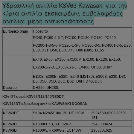
Υδραυλική αντλία K3V63 Kawasaki για την
κύρια αντλία εκσκαφέων, εμβολοφόρος
αντλία, μέρη αντικατάστασης
Εμπορικό σήμα
Πρότυπο
PC40, PC60-5-6-7, PC100, PC120, PC130, PC240,
PC200-1-3-5-6, PC220-1-3-5, PC300-3-5, PC4001-3-5, D20,
D30, D31, D50, D60, D75, D80 (D85), D155
EX40, EX60, EX150, EX100M, EX100, EX120, EX150,
EX200-1-2-3, EX300-1-3-5, EX400, UH08, UH07
E110B, E200B (E320), E240 (MS180), E300B, E330, D3C,
D5, D5B, D5D, D6C, D6D, D6H, D7G, D8K
Daewoo
DH220, DH280,
R200, R210
K3v-DT σειρά K3V63/112/140/180DT
Kato
HD250, HD400 (HD450), HD500, HD550, HD700 (HD770),
K3V112DT υδραυλική αντλία KAWASAKI DOOSAN
HD800, HD820, HD850, DH880, HD1020, HD1220
(HD1250), HD1430, DH1880
K3V63DT
SK04-N2/45/100/120, HE130W
2924530-0203/38501-
Kobelco
SK07N2, SK07-7SK200, SK220, SK300, SK320
151
Sumitomo
SH120, SH200, SH280, SH300, SH400
K3V63DT
R1300LC/-3, R130W/-3
2943800424
Mitsubishi
MS110, MS120, MS180
K3V63DT
R1300W, HX60W-2, EC140W
2953801625