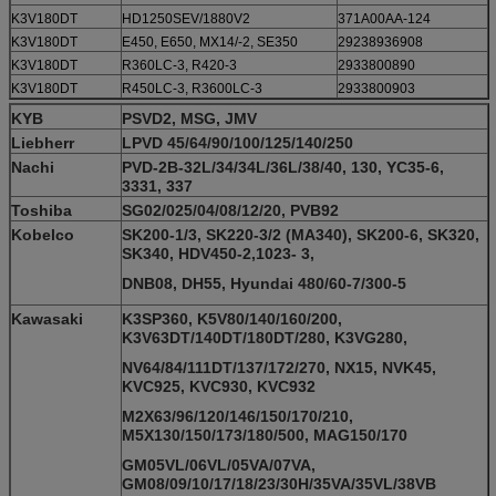
K3V180DT
HD1250SEV/1880V2
371A00AA-124
K3V180DT
E450, E650, MX14/-2, SE350
29238936908
K3V180DT
R360LC-3, R420-3
2933800890
K3V180DT
R450LC-3, R3600LC-3
2933800903
KYB
PSVD2, MSG, JMV
Liebherr
LPVD 45/64/90/100/125/140/250
Nachi
PVD-2B-32L/34/34L/36L/38/40, 130, YC35-6,
3331, 337
Toshiba
SG02/025/04/08/12/20, PVB92
Kobelco
SK200-1/3, SK220-3/2 (MA340), SK200-6, SK320,
SK340, HDV450-2,1023- 3,
DNB08, DH55, Hyundai 480/60-7/300-5
Kawasaki
K3SP360, K5V80/140/160/200,
K3V63DT/140DT/180DT/280,
K3VG280,
NV64/84/111DT/137/172/270, NX15, NVK45,
KVC925, KVC930, KVC932
M2X63/96/120/146/150/170/210,
M5X130/150/173/180/500, MAG150/170
GM05VL/06VL/05VA/07VA,
GM08/09/10/17/18/23/30H/35VA/35VL/38VB