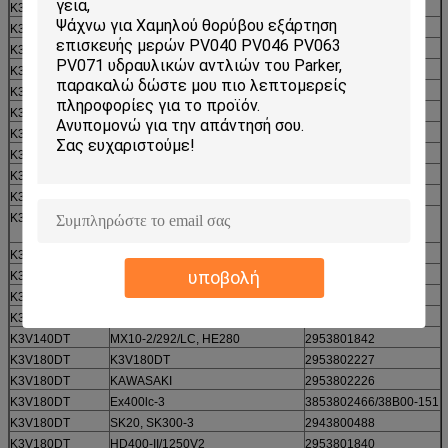
K3V112BDT
K3V112BDT
K3V112BDT
KAWASAKI
K3V112BDT
Sk200-5
K3V140DT
K3V140DT
2953802069
K3V140DT
KAWASAKI
2953802068
K3V140DT
SK300/-II/400-ΙΙ, K916
3853802468
K3V140DT
R912, R916, SE280LC/-2
2943800488
K3V140DT
HD1200/SE2/1800
2953801840
K3V140DT
R280LC, R290LC/-3, HX100 (Ν)
371A00AA-124
K3V140DT
R2800, R2800LC, R320LC/-3
29238936908
K3V140DT
R3000, R3200LC, HX100,
2933800890
R2800LC
K3V140DT
R2800KLC, R2900LC-3, R290
2933801058
υποβολή
K3V140DT
R3300LC-3, R4500LC-3
2933800903
K3V140DT
S280LC/-3-5, S280 (Ν)
2933800902
K3V140DT
S290-Β, S290LC
2953801841
K3V140DT
MX10-2/292/LC, HE280
2953801842
K3V180DT
K3V180DT
2953802227
K3V180DT
KAWASAKI
2953802226
K3V180DT
Ex400lc-3
3853802466/38B00-151
K3V180DT
SK20, SK300-3
2943800488
K3V180DT
HD400-II/1250V2
2953801840