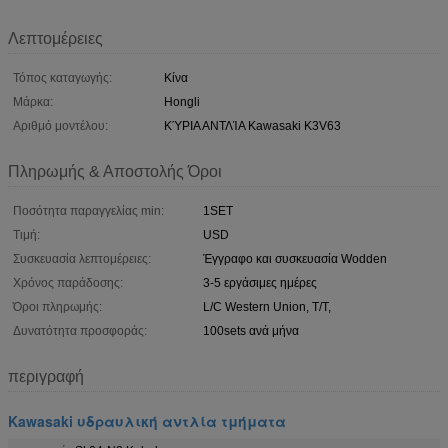
Λεπτομέρειες
Τόπος καταγωγής:
Κίνα
Μάρκα:
Hongli
Αριθμό μοντέλου:
ΚΎΡΙΑ ΑΝΤΛΊΑ Kawasaki K3V63
Πληρωμής & Αποστολής Όροι
Ποσότητα παραγγελίας min:
1SET
Τιμή:
USD
Συσκευασία λεπτομέρειες:
Έγγραφο και συσκευασία Wodden
Χρόνος παράδοσης:
3-5 εργάσιμες ημέρες
Όροι πληρωμής:
L/C Western Union, T/T,
Δυνατότητα προσφοράς:
100sets ανά μήνα
περιγραφή
Kawasaki υδραυλική αντλία τμήματα