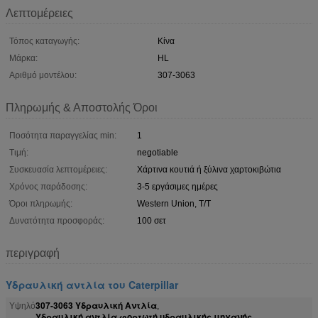
Λεπτομέρειες
Τόπος καταγωγής:
Κίνα
Μάρκα:
HL
Αριθμό μοντέλου:
307-3063
Πληρωμής & Αποστολής Όροι
Ποσότητα παραγγελίας min:
1
Τιμή:
negotiable
Συσκευασία λεπτομέρειες:
Χάρτινα κουτιά ή ξύλινα χαρτοκιβώτια
Χρόνος παράδοσης:
3-5 εργάσιμες ημέρες
Όροι πληρωμής:
Western Union, T/T
Δυνατότητα προσφοράς:
100 σετ
περιγραφή
Υδραυλική αντλία του Caterpillar
307-3063 Υδραυλική Αντλία
Υψηλό
,
Υδραυλική αντλία φορτωτή υδραυλικής μηχανής
,