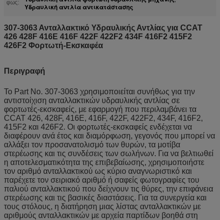
φως:
Υδραυλική αντλία αντικατάστασης
307-3063 Ανταλλακτικό Υδραυλικής Αντλίας για CCAT
426 428F 416E 416F 422F 422F2 434F 416F2 415F2
426F2 Φορτωτή-Εκσκαφέα
Περιγραφή
Το Part No. 307-3063 χρησιμοποιείται συνήθως για την
αντιστοίχιση ανταλλακτικών υδραυλικής αντλίας σε
φορτωτές-εκσκαφείς, με εφαρμογή που περιλαμβάνει τα
CCAT 426, 428F, 416E, 416F, 422F, 422F2, 434F, 416F2,
415F2 και 426F2. Οι φορτωτές-εκσκαφείς ενδέχεται να
διαφέρουν ανά έτος και διαμόρφωση, γεγονός που μπορεί να
αλλάξει τον προσανατολισμό των θυρών, τα μοτίβα
στερέωσης και τις συνδέσεις των σωλήνων. Για να βελτιωθεί
η αποτελεσματικότητα της επιβεβαίωσης, χρησιμοποιήστε
τον αριθμό ανταλλακτικού ως κύριο αναγνωριστικό και
παρέχετε τον σειριακό αριθμό ή σαφείς φωτογραφίες του
παλιού ανταλλακτικού που δείχνουν τις θύρες, την επιφάνεια
στερέωσης και τις βασικές διαστάσεις. Για τα συνεργεία και
τους στόλους, η διατήρηση μιας λίστας ανταλλακτικών με
αριθμούς ανταλλακτικών με αρχεία παρτίδων βοηθά στη