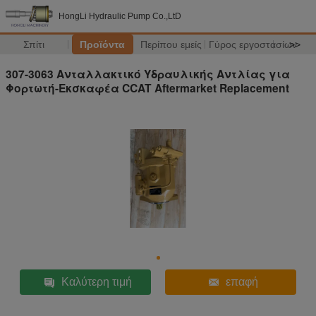
HongLi Hydraulic Pump Co.,LtD
Σπίτι
Προϊόντα
Περίπου εμείς
Γύρος εργοστασίων
>>
307-3063 Ανταλλακτικό Υδραυλικής Αντλίας για
Φορτωτή-Εκσκαφέα CCAT Aftermarket Replacement
Καλύτερη τιμή
επαφή