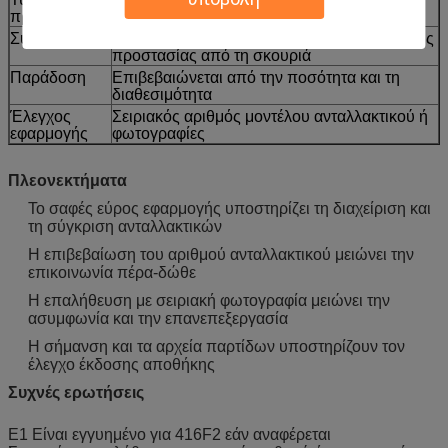
προμήθειας
Συσκευασία
Διατίθεται συσκευασία εξαγωγής ενισχυμένης
προστασίας από τη σκουριά
Παράδοση
Επιβεβαιώνεται από την ποσότητα και τη
διαθεσιμότητα
Έλεγχος
Σειριακός αριθμός μοντέλου ανταλλακτικού ή
εφαρμογής
φωτογραφίες
Πλεονεκτήματα
Το σαφές εύρος εφαρμογής υποστηρίζει τη διαχείριση και
τη σύγκριση ανταλλακτικών
Η επιβεβαίωση του αριθμού ανταλλακτικού μειώνει την
επικοινωνία πέρα-δώθε
Η επαλήθευση με σειριακή φωτογραφία μειώνει την
ασυμφωνία και την επανεπεξεργασία
Η σήμανση και τα αρχεία παρτίδων υποστηρίζουν τον
έλεγχο έκδοσης αποθήκης
Συχνές ερωτήσεις
Ε1 Είναι εγγυημένο για 416F2 εάν αναφέρεται