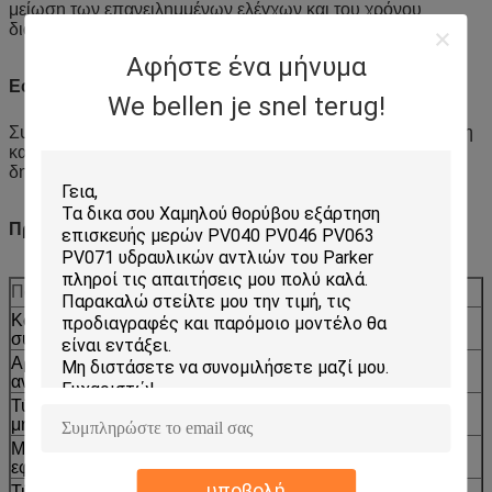
μείωση των επανειλημμένων ελέγχων και του χρόνου
διακοπής λειτουργίας.
Αφήστε ένα μήνυμα
Εφαρμογή
We bellen je snel terug!
Συνήθης συντήρηση, επισκευές, προληπτική αντικατάσταση
και απόθεμα ανταλλακτικών για φορτωτές-εκσκαφείς σε
δημοτικά έργα, εργοτάξια και στόλους ενοικίασης.
Προδιαγραφές
Παράμετρος
Τιμή
Κωδικός
CCAT
συμβατότητας
Αριθμός
307-3063
ανταλλακτικού
Τύπος
Φορτωτής-Εκσκαφέας
μηχανήματος
Μοντέλα
426 428F 416E 416F 422F 422F2 434F
εφαρμογής
416F2 415F2 426F2
υποβολή
Τύπος
Αντικατάσταση aftermarket