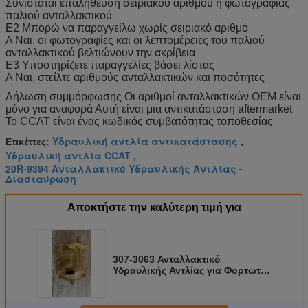
Συνιστάται επαλήθευση σειριακού αριθμού ή φωτογραφίας
παλιού ανταλλακτικού
Ε2 Μπορώ να παραγγείλω χωρίς σειριακό αριθμό
Α Ναι, οι φωτογραφίες και οι λεπτομέρειες του παλιού
ανταλλακτικού βελτιώνουν την ακρίβεια
Ε3 Υποστηρίζετε παραγγελίες βάσει λίστας
Α Ναι, στείλτε αριθμούς ανταλλακτικών και ποσότητες
Δήλωση συμμόρφωσης Οι αριθμοί ανταλλακτικών OEM είναι
μόνο για αναφορά Αυτή είναι μια αντικατάσταση aftermarket
Το CCAT είναι ένας κωδικός συμβατότητας τοποθεσίας
Υδραυλική αντλία αντικατάστασης
Ετικέττες:
,
Υδραυλική αντλία CCAT
,
20R-9394 Ανταλλακτικό Υδραυλικής Αντλίας -
Διασταύρωση
Αποκτήστε την καλύτερη τιμή για
307-3063 Ανταλλακτικό
Υδραυλικής Αντλίας για Φορτωτή-
Εκσκαφέα CCAT Aftermarket
Replacement