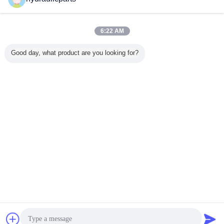
Caterpillar ปั๊มไฮโดรลิค
มากกว่า
6:22 AM
Good day, what product are you looking for?
อะไหล่ปั๊มไฮดรอลิก
6E-1279 อะไหล่ปั๊ม
อะไหล่ปั๊มไฮดรอลิก
20/925784
169-4882 สำหรับ
ไฮดรอลิก CCAT
155-5109 สำหรับ
ปั๊มไฮดรอล
รถเกรดดิน CCAT
เข้ากันได้สำหรับรถ
รถขุดตักหลัง CCAT
รับ JCB 
H-series รุ่น 120H
เกรดดิน รุ่น 12G
รุ่น 416C 426C
Backhoe 
12H 135H 140H
130G 140G 160G
428C 436C
143H 160H 163H
ทดแทนหลังการ
เปลี่ยนภาษา
ขาย
Thai
บ้าน
|
เกี่ยวกับเรา
|
ติดต่อเรา
|
แผนผังเว็บไซต์
|
Privacy Policy
สก์ท็อปดู
Copyright © 2018 - 2026 HongLi Hydraulic Pump Co.,LtD.
All rights reserved.
การพูดคุย
ขออ้าง