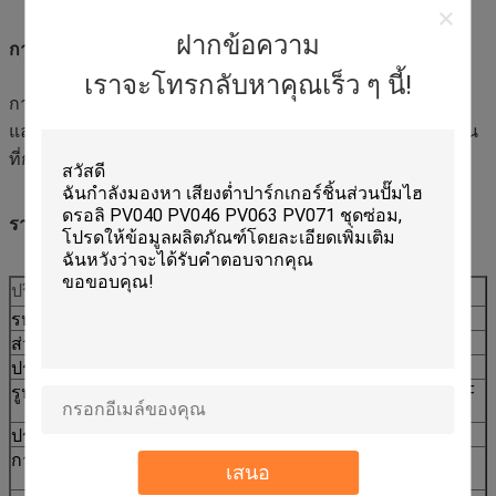
ฝากข้อความ
การใช้งาน
เราจะโทรกลับหาคุณเร็ว ๆ นี้!
การบํารุงรักษาประจําวัน, การซ่อมแซม, การเปลี่ยนป้องกัน,
และสต๊อกสํารองสําหรับเครื่องบรรทุกถังในงานเทศบาล, สถาน
ที่ก่อสร้าง, และเรือเช่า
รายละเอียด
ปริมาตร
มูลค่า
รหัสความเข้ากัน
CCAT
ส่วนที่ไม่
307-3063
ประเภทเครื่อง
เครื่องบรรทุกถัง
รูปแบบการปรับ
426 428F 416E 416F 422F 422F2 434F
416F2 415F2 426F2
ประเภทของสินค้า
การแทนที่ในตลาดหลังการขาย
การบรรจุ
มีการติดป้ายบรรจุส่งออกที่เสริมเสริมกัน
เสนอ
สนิม