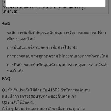
การจัดส่ง
ยืนยันด้วยปริมาณและความพร้อม
การตรวจสอบความ
อะไหล่ ไม่มีรุ่น ซีเรียลหรือรูป
เหมาะสม
ข้อดี
ระดับการติดตั้งที่ชัดเจนสนับสนุนการจัดการและการเปรียบ
เทียบของอะไหล่
การยืนยันเบอร์ส่วน ลดการสื่อสารไป-กลับ
การตรวจสอบภาพชุดลดความไม่ตรงกันและการทํางานใหม่
การติดป้ายและบันทึกชุดสนับสนุนการควบคุมการออกสินค้า
ของโกดัง
FAQ
Q1 มันรับประกันได้สําหรับ 416F2 ถ้ามีการจัดอันดับ
แนะนําการตรวจสอบรูปภาพของชิ้นส่วนเก่า
Q2 ผมสั่งได้มั้ยครับ
A ใช่ รูปส่วนเก่าและรายละเอียดเพิ่มความถูกต้อง