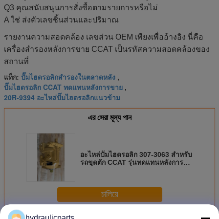
Q3 คุณสนับสนุนการสั่งซื้อตามรายการหรือไม่
A ใช่ ส่งตัวเลขชิ้นส่วนและปริมาณ
รายงานความสอดคล้อง เลขส่วน OEM เพียงเพื่ออ้างอิง นี่คือ
เครื่องสํารองหลังการขาย CCAT เป็นรหัสความสอดคล้องของ
สถานที่
ปั๊มไฮดรอลิกสํารองในตลาดหลัง
แท็ก:
,
ปั๊มไฮดรอลิก CCAT ทดแทนหลังการขาย
,
20R-9394 อะไหล่ปั๊มไฮดรอลิกแนวข้าม
এর সেরা মূল্য পান
อะไหล่ปั๊มไฮดรอลิก 307-3063 สำหรับ
รถขุดตัก CCAT รุ่นทดแทนหลังการ
ขาย
চালিয়ে
hydraulicparts