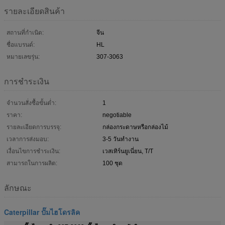
รายละเอียดสินค้า
สถานที่กำเนิด:
จีน
ชื่อแบรนด์:
HL
หมายเลขรุ่น:
307-3063
การชำระเงิน
จำนวนสั่งซื้อขั้นต่ำ:
1
ราคา:
negotiable
รายละเอียดการบรรจุ:
กล่องกระดาษหรือกล่องไม้
เวลาการส่งมอบ:
3-5 วันทำงาน
เงื่อนไขการชำระเงิน:
เวสเทิร์นยูเนี่ยน, T/T
สามารถในการผลิต:
100 ชุด
ลักษณะ
Caterpillar ปั๊มไฮโดรลิค