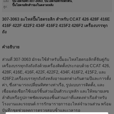
ปั๊มไฮดรอลิก 307-3063
ปั๊มไฮดรอลิกรถตักดิน
แสง
,
,
ปั๊มไฮดรอลิกสํารองในตลาดหลัง
สูง:
307-3063 อะไหล่ปั๊มไฮดรอลิก สําหรับ CCAT 426 428F 416E
416F 422F 422F2 434F 416F2 415F2 426F2 เครื่องบรรทุก
ถัง
คําอธิบาย
ส่วนที่ 307-3063 มักจะใช้สําหรับปั๊มอะไหล่ไฮดรอลิกที่จับคู่กับ
เครื่องบรรทุกถังถังถังด้วยเครื่องติดตั้งประกอบด้วย CCAT 426,
428F, 416E, 416F, 422F, 422F2, 434F, 416F2, 415F2, และ
426F2.เครื่องบรรทุกถังถังหลังอาจแตกต่างกันตามปีและการตั้ง
ค่า, ซึ่งสามารถเปลี่ยนทิศทางท่าเรือ, รูปแบบการติดตั้ง, และ
เชื่อมต่อเชือกใช้เบอร์ชิ้นส่วนเป็นตัวระบุหลัก และให้หมายเลข
ลําดับหรือรูปภาพชัดเจนของชิ้นส่วนเก่าที่แสดงท่าเรือสําหรับ
โรงงานและรถยนต์ การรักษารายการอะไหล่จํานวนส่วน พร้อม
บันทึกชุดช่วยลดการตรวจสอบซ้ําและเวลารอ