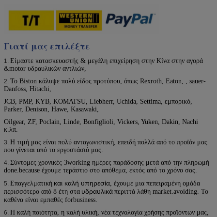
Γιατί μας επιλέξτε
Είμαστε κατασκευαστής & μεγάλη επιχείρηση στην Κίνα στην αγορά
1.
&motor υδραυλικών αντλιών,
Το Biston κάλυψε πολύ είδος προτύπου, όπως Rexroth, Eaton, , sauer-
2.
Danfoss, Hitachi,
JCB, PMP, KYB, KOMATSU, Liebherr, Uchida, Settima, εμπορικό,
Parker, Denison, Hawe, Kasawaki,
Oilgear, ZF, Poclain, Linde, Bonfiglioli, Vickers, Yuken, Dakin, Nachi
κ.λπ.
Η τιμή μας είναι πολύ ανταγωνιστική, επειδή πολλά από το προϊόν μας
3.
που γίνεται από το εργοστάσιό μας.
Σύντομες χρονικές 3working ημέρες παράδοσης μετά από την πληρωμή
4.
done.because έχουμε τεράστιο στο απόθεμα, εκτός από το χρόνο σας.
και καλή υπηρεσία
Επαγγελματική
, έχουμε μια πεπειραμένη ομάδα
5.
υδραυλικά
περισσότερο από 8 έτη στα
περιττά λάθη market.avoiding. Το
.
καθένα είναι εμπαθές forbusiness
Η καλή ποιότητα, η καλή υλική, νέα τεχνολογία χρήσης προϊόντων μας,
6.