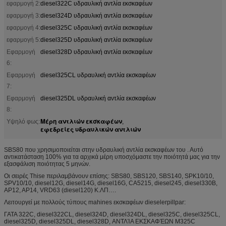
εφαρμογή 2:
diesel322C υδραυλική αντλία εκσκαφέων
εφαρμογή 3:
diesel324D υδραυλική αντλία εκσκαφέων
εφαρμογή 4:
diesel325C υδραυλική αντλία εκσκαφέων
εφαρμογή 5:
diesel325D υδραυλική αντλία εκσκαφέων
Εφαρμογή
diesel328D υδραυλική αντλία εκσκαφέων
6:
Εφαρμογή
diesel325CL υδραυλική αντλία εκσκαφέων
7:
Εφαρμογή
diesel325DL υδραυλική αντλία εκσκαφέων
8:
Μέρη αντλιών εκσκαφέων
Υψηλό φως:
,
εφεδρείες υδραυλικών αντλιών
SBS80 που χρησιμοποιείται στην υδραυλική αντλία εκσκαφέων του . Αυτό
αντικατάσταση 100% για τα αρχικά μέρη υποσχόμαστε την ποιότητά μας για την
εξασφάλιση ποιότητας 5 μηνών.
Οι σειρές Thise περιλαμβάνουν επίσης: SBS80, SBS120, SBS140, SPK10/10,
SPV10/10, diesel12G, diesel14G, diesel16G, CA5215, diesel245, diesel330B,
AP12, AP14, VRD63 (diesel120) Κ.ΛΠ….
Λειτουργεί με πολλούς τύπους mahines εκσκαφέων dieselerpillpar:
ΓΑΤΑ 322C, diesel322CL, diesel324D, diesel324DL, diesel325C, diesel325CL,
diesel325D, diesel325DL, diesel328D, ΑΝΤΛΊΑ ΕΚΣΚΑΦΈΩΝ M325C