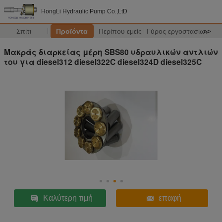
HongLi Hydraulic Pump Co.,LtD
Σπίτι
Προϊόντα
Περίπου εμείς
Γύρος εργοστασίων
>>
Μακράς διαρκείας μέρη SBS80 υδραυλικών αντλιών
του για diesel312 diesel322C diesel324D diesel325C
Καλύτερη τιμή
επαφή