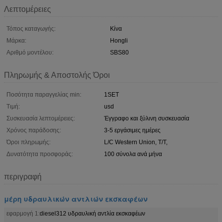
Λεπτομέρειες
Τόπος καταγωγής:
Κίνα
Μάρκα:
Hongli
Αριθμό μοντέλου:
SBS80
Πληρωμής & Αποστολής Όροι
Ποσότητα παραγγελίας min:
1SET
Τιμή:
usd
Συσκευασία λεπτομέρειες:
Έγγραφο και ξύλινη συσκευασία
Χρόνος παράδοσης:
3-5 εργάσιμες ημέρες
Όροι πληρωμής:
L/C Western Union, T/T,
Δυνατότητα προσφοράς:
100 σύνολα ανά μήνα
περιγραφή
μέρη υδραυλικών αντλιών εκσκαφέων
εφαρμογή 1:
diesel312 υδραυλική αντλία εκσκαφέων