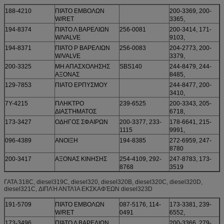
188-4210
ΠΙΆΤΟ ΕΜΒΟΛΩΝ
200-3369, 200-
W/RET
3365,
194-8374
ΠΙΆΤΟ Λ ΒΑΡΕΛΙΩΝ
256-0081
200-3414, 171-
W/VALVE
9103,
194-8371
ΠΙΆΤΟ Ρ ΒΑΡΕΛΙΩΝ
256-0083
204-2773, 200-
W/VALVE
3379,
200-3325
ΜΗ ΑΠΑΣΧΟΛΗΣΗΣ
SBS140
244-8479, 244-
ΑΞΟΝΑΣ
8485,
129-7853
ΠΙΑΤΟ ΕΡΠΥΣΜΟΥ
244-8477, 200-
3410,
7Y-4215
ΠΛΗΚΤΡΟ
239-6525
200-3343, 205-
ΔΙΑΣΤΉΜΑΤΟΣ
6718,
173-3427
ΟΔΗΓΟΣ ΣΦΑΙΡΩΝ
200-3377, 233-
178-6641, 215-
1115
9991,
096-4389
ΑΝΟΙΞΗ
194-8385
272-6959, 247-
8780
200-3417
ΑΞΟΝΑΣ ΚΙΝΗΣΗΣ
254-4109, 292-
247-8783, 173-
8768
3519
ΓΑΤΑ 318C, diesel319C, diesel320, diesel320B, diesel320C, diesel320D,
diesel321C, ΔΙΠΛΉ ΑΝΤΛΊΑ ΕΚΣΚΑΦΈΩΝ diesel323D
191-5709
ΠΙΆΤΟ ΕΜΒΟΛΩΝ
087-5176, 114-
173-3381, 239-
W/RET
0491
6552,
173-3496
ΠΙΆΤΟ Λ ΒΑΡΕΛΙΩΝ
200-3366, 279-