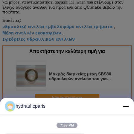
στέλνουμε στον
και μπορεί να αντικαταστήσει αρχικές 1:1 .when που
έλεγχο ανάγκης αγαθών ένα προς ένα από QC.make βέβαιο την
ποιότητα.
Ετικέττες:
υδραυλική αντλία εμβολοφόρο αντλία τμήματα
,
Μέρη αντλιών εκσκαφέων
,
εφεδρείες υδραυλικών αντλιών
Αποκτήστε την καλύτερη τιμή για
Μακράς διαρκείας μέρη SBS80
υδραυλικών αντλιών του για
diesel312 diesel322C diesel324D
diesel325C
Να συνεχίσει
hydraulicparts
μέρη υδραυλικών αντλιών εκσκαφέων
Περισσότεροι
7:38 PM