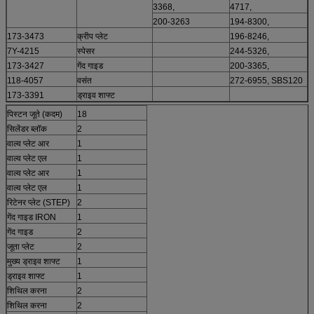
3368,
4717,
200-3263
194-8300,
173-3473
क्रीप प्लेट
196-8246,
7Y-4215
स्पेसर
244-5326,
173-3427
गेंद गाइड
200-3365,
118-4057
वसंत
272-6955, SBS120
173-3391
ड्राइव शाफ्ट
पिस्टन जूते (कदम)
18
सिलेंडर ब्लॉक
2
वाल्व प्लेट आर
1
वाल्व प्लेट एल
1
वाल्व प्लेट आर
1
वाल्व प्लेट एल
1
रिटेनर प्लेट (STEP)
2
गेंद गाइड IRON
1
गेंद गाइड
2
जूता प्लेट
2
मुख्य ड्राइव शाफ्ट
1
ड्राइव शाफ्ट
1
शिथिल करना
2
शिथिल करना
2