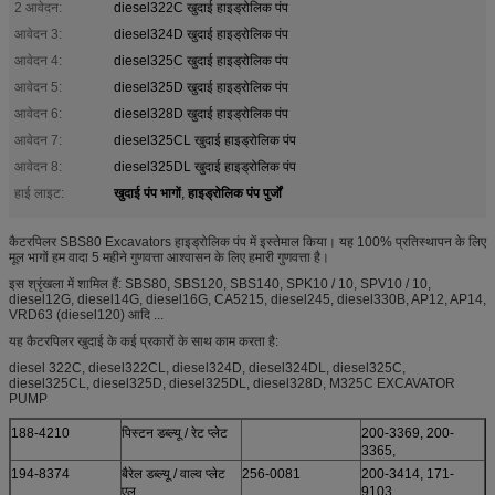
2 आवेदन:
diesel322C खुदाई हाइड्रोलिक पंप
आवेदन 3:
diesel324D खुदाई हाइड्रोलिक पंप
आवेदन 4:
diesel325C खुदाई हाइड्रोलिक पंप
आवेदन 5:
diesel325D खुदाई हाइड्रोलिक पंप
आवेदन 6:
diesel328D खुदाई हाइड्रोलिक पंप
आवेदन 7:
diesel325CL खुदाई हाइड्रोलिक पंप
आवेदन 8:
diesel325DL खुदाई हाइड्रोलिक पंप
खुदाई पंप भागों
हाइड्रोलिक पंप पुर्जों
हाई लाइट:
,
कैटरपिलर SBS80 Excavators हाइड्रोलिक पंप में इस्तेमाल किया। यह 100% प्रतिस्थापन के लिए
मूल भागों हम वादा 5 महीने गुणवत्ता आश्वासन के लिए हमारी गुणवत्ता है।
इस श्रृंखला में शामिल हैं: SBS80, SBS120, SBS140, SPK10 / 10, SPV10 / 10,
diesel12G, diesel14G, diesel16G, CA5215, diesel245, diesel330B, AP12, AP14,
VRD63 (diesel120) आदि ...
यह कैटरपिलर खुदाई के कई प्रकारों के साथ काम करता है:
diesel 322C, diesel322CL, diesel324D, diesel324DL, diesel325C,
diesel325CL, diesel325D, diesel325DL, diesel328D, M325C EXCAVATOR
PUMP
188-4210
पिस्टन डब्ल्यू / रेट प्लेट
200-3369, 200-
3365,
194-8374
बैरेल डब्ल्यू / वाल्व प्लेट
256-0081
200-3414, 171-
एल
9103,