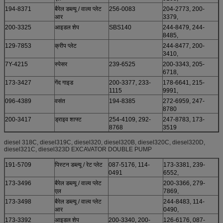
194-8371
बैरेल डब्ल्यू / वाल्व प्लेट
256-0083
204-2773, 200-
आर
3379,
200-3325
आइडल शेप
SBS140
244-8479, 244-
8485,
129-7853
क्रीप प्लेट
244-8477, 200-
3410,
7Y-4215
स्पेसर
239-6525
200-3343, 205-
6718,
173-3427
गेंद गाइड
200-3377, 233-
178-6641, 215-
1115
9991,
096-4389
वसंत
194-8385
272-6959, 247-
8780
200-3417
ड्राइव शाफ्ट
254-4109, 292-
247-8783, 173-
8768
3519
diesel 318C, diesel319C, diesel320, diesel320B, diesel320C, diesel320D,
diesel321C, diesel323D EXCAVATOR DOUBLE PUMP
191-5709
पिस्टन डब्ल्यू / रेट प्लेट
087-5176, 114-
173-3381, 239-
0491
6552,
173-3496
बैरेल डब्ल्यू / वाल्व प्लेट
200-3366, 279-
एल
7869,
173-3498
बैरेल डब्ल्यू / वाल्व प्लेट
244-8483, 114-
आर
0490,
173-3392
आइडल शेप
200-3340, 200-
126-6176, 087-