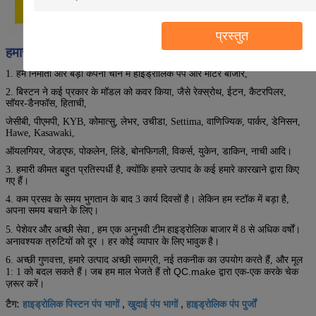
प्रस्तुत
हमारा चयन क्यों
1. हम निर्माता और बड़ी कंपनी चीन में हाइड्रोलिक पंप और मोटर बाजार,
2. बिस्टन ने कई प्रकार के मॉडल को कवर किया, जैसे रेक्स्रोथ, ईटन, कैटरपिलर,
सॉयर-डैनफॉस, हिताची,
जेसीबी, पीएमपी, KYB, कोमात्सु, लेभर, उचीडा, Settima, वाणिज्यिक, पार्कर, डेनिसन,
Hawe, Kasawaki,
ऑयलगियर, जेडएफ, पोकलेन, लिंडे, बोनफिगली, विकर्स, युकेन, डाकिन, नाची आदि।
3. हमारी कीमत बहुत प्रतिस्पर्धी है, क्योंकि हमारे उत्पाद के कई हमारे कारखाने द्वारा किए
गए हैं।
4. कम प्रसव के समय भुगतान के बाद 3 कार्य दिवसों है। लेकिन हम स्टॉक में बड़ा है,
अपना समय बचाने के लिए।
और अच्छी सेवा
हाइड्रोलिक बाजार
5. पेशेवर
, हम एक अनुभवी टीम
में 8 से अधिक वर्षों।
। हर कोई व्यापार के लिए
है।
अनावश्यक त्रुटियों को दूर
भावुक
6. अच्छी गुणवत्ता, हमारे उत्पाद अच्छी सामग्री, नई तकनीक का उपयोग करते हैं, और मूल
जब हम माल भेजते हैं तो QC.make द्वारा एक-एक करके चेक
1: 1 को बदल सकते हैं।
ज़रूर करें।
हाइड्रोलिक पिस्टन पंप भागों
खुदाई पंप भागों
हाइड्रोलिक पंप पुर्जों
टैग:
,
,