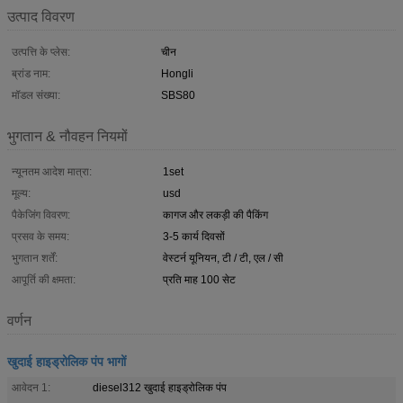
उत्पाद विवरण
उत्पत्ति के प्लेस:
चीन
ब्रांड नाम:
Hongli
मॉडल संख्या:
SBS80
भुगतान & नौवहन नियमों
न्यूनतम आदेश मात्रा:
1set
मूल्य:
usd
पैकेजिंग विवरण:
कागज और लकड़ी की पैकिंग
प्रसव के समय:
3-5 कार्य दिवसों
भुगतान शर्तें:
वेस्टर्न यूनियन, टी / टी, एल / सी
आपूर्ति की क्षमता:
प्रति माह 100 सेट
वर्णन
खुदाई हाइड्रोलिक पंप भागों
आवेदन 1:
diesel312 खुदाई हाइड्रोलिक पंप