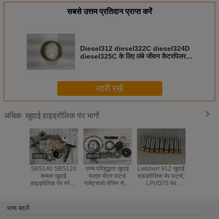
सबसे उत्तम प्रतिदान प्राप्त करें
Diesel312 diesel322C diesel324D
diesel325C के लिए लंबे जीवन कैटरपिलर
हाइड्रोलिक पंप पार्ट्स SBS80
जारी रखें
खुदाई हाइड्रोलिक पंप भागों
अधिक
SBS140 SBS120
उच्च परिशुद्धता खुदाई
Liebherr 912 खुदाई
Jeil JMV
कमला खुदाई
यात्रा मोटर पार्ट्स
हाइड्रोलिक पंप पार्ट्स,
YC85-5 
हाइड्रोलिक पंप स्पेयर
नाबेट्सको तेजिन सेकी
LPVD75 पंप
हाइड्रोलिक पंप
पार्ट्स diesel320C
फाइनल ड्राइव
रिप्लेसमेंट पार्ट्स
हाइड्रोलि
diesel322C मरम्मत
GM35VL और
करने वाले मोट
किट
EM140V-82
भाषा बदलें