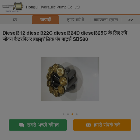
HongLi Hydraulic Pump Co.,LtD
घर
उत्पादों
हमारे बारे में
कारखाना भ्रमण
>>
Diesel312 diesel322C diesel324D diesel325C के लिए लंबे
जीवन कैटरपिलर हाइड्रोलिक पंप पार्ट्स SBS80
सबसे अच्छी कीमत
हमसे संपर्क करें