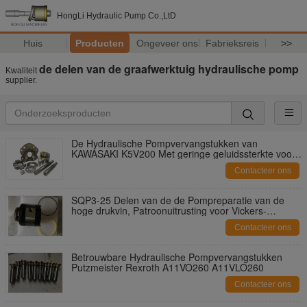
HongLi Hydraulic Pump Co.,LtD
Huis
Producten
Ongeveer ons
Fabrieksreis
>>
de delen van de graafwerktuig hydraulische pomp
Kwaliteit
supplier.
De Hydraulische Pompvervangstukken van
KAWASAKI K5V200 Met geringe geluidssterkte voor -
Graafwerktuig
Contacteer ons
SQP3-25 Delen van de de Pompreparatie van de
hoge drukvin, Patroonuitrusting voor Vickers-
Vinpomp
Contacteer ons
Betrouwbare Hydraulische Pompvervangstukken
Putzmeister Rexroth A11VO260 A11VLO260
Contacteer ons