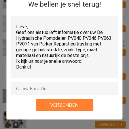
We bellen je snel terug!
Contacteer ons
Hydraulische de Motordelen van vervangingsparker
voor Parker V12-080 V14-080 V11-080
Contacteer ons
Beter de Snelheidsvermogen van de Parkerv12-060
V14-060 V11-060 Parker Hydraulische Pomp Delen
Contacteer ons
Parker/de Zuigerpompdelen van Vol-vo F12-110
Hydraulische, de Uitrusting van de Hydraulische
Pompreparatie
Contacteer ons
Pc160-7 de Pompdelen van PC160-7K KOMATSU,
Sluiten van de de Delen Unieke Zuiger van
KOMATSU het Hydraulische
Contacteer ons
VERZENDEN
De Delen van de het Graafwerktuig Hydraulische
Pomp van KOMATSU pc360-7 pc300-7 Delen van de
Zuigerpomp
Contacteer ons