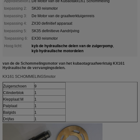
Applidieselion1:
De Motor van de Kubaotakx161 Schommeling
toepassing 2:
SK30 reismotor
toepassing 3:
De Motor van de graafwerktuigenreis
toepassing 4:
ZX30 definitief apparaat
toepassing 5:
SK35 definitieve Aandrijving
Toepassing 6:
EX30 reismotor
kyb de hydraulische delen van de zuigerpomp
Hoog licht:
,
kyb hydraulische motordelen
van de de Schommelingsmotor van het kubaotagraafwerktuig KX161
Hydraulische de vervangingsdelen.
KX161 SCHOMMELINGSmotor
Zuigerschoen
9
Cilinderblok
1
Klepplaat M
1
Palplaat
1
Balgids
1
Drijfas
1