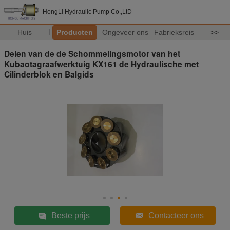
HongLi Hydraulic Pump Co.,LtD
Huis
Producten
Ongeveer ons
Fabrieksreis
>>
Delen van de de Schommelingsmotor van het
Kubaotagraafwerktuig KX161 de Hydraulische met
Cilinderblok en Balgids
Beste prijs
Contacteer ons