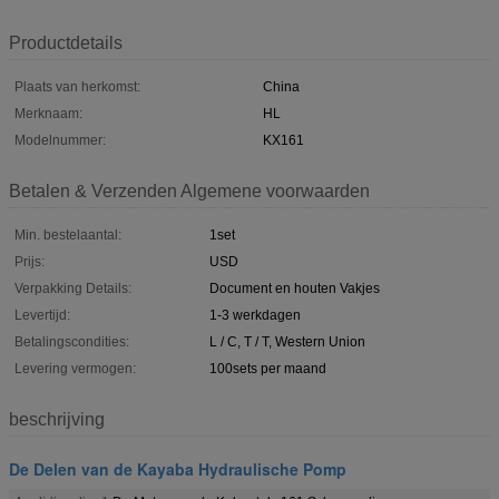
Productdetails
Plaats van herkomst:
China
Merknaam:
HL
Modelnummer:
KX161
Betalen & Verzenden Algemene voorwaarden
Min. bestelaantal:
1set
Prijs:
USD
Verpakking Details:
Document en houten Vakjes
Levertijd:
1-3 werkdagen
Betalingscondities:
L / C, T / T, Western Union
Levering vermogen:
100sets per maand
beschrijving
De Delen van de Kayaba Hydraulische Pomp