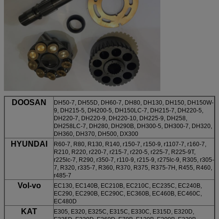
DOOSAN
DH50-7, DH55D, DH60-7, DH80, DH130, DH150, DH150W-
9, DH215-5, DH200-5, DH150LC-7, DH215-7, DH220-5,
DH220-7, DH220-9, DH220-10, DH225-9, DH258,
DH258LC-7, DH280, DH290B, DH300-5, DH300-7, DH320,
DH360, DH370, DH500, DX300
HYUNDAI
R60-7, R80, R130, R140, r150-7, r150-9, r1107-7, r160-7,
R210, R220, r220-7, r215-7, r220-5, r225-7, R225-9T,
r225lc-7, R290, r350-7, r110-9, r215-9, r275lc-9, R305, r305-
7, R320, r335-7, R360, R370, R375, R375-7H, R455, R460,
r485-7
Vol-vo
EC130, EC140B, EC210B, EC210C, EC235C, EC240B,
EC290, EC290B, EC290C, EC360B, EC460B, EC460C,
EC480D
KAT
E305, E320, E325C, E315C, E330C, E315D, E320D,