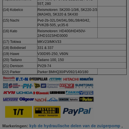
55T, 280
(14) Kobelco
Reismotoren: SK200-1/3/6, SK220-2/3
(MA340), SK320 & SK430
(15) Nachi
Pvd-2b-32L/34/34L/36L/38/40/42,
PVK2B-505, yc35-6
(16) Kato
Reismotoren: HD400/HD450V-
2/HD1023/HD3000
(17) Tokiwa
MKV23/MKV33
(18) Bobdiesel
331 & 337
(19) Hawe
V30D95-250, V60N
(20) Tadano
Tadano 100, 150
(21) Denison
PV29-74
(22) Parker
Parker BMHQ30/PV092/140/180
kyb de hydraulische delen van de zuigerpomp
Markeringen:
,