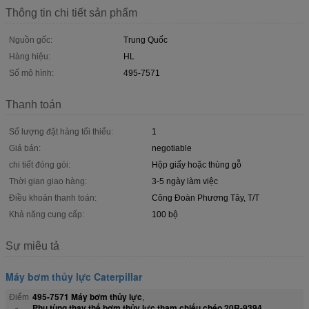
Thông tin chi tiết sản phẩm
Nguồn gốc:
Trung Quốc
Hàng hiệu:
HL
Số mô hình:
495-7571
Thanh toán
Số lượng đặt hàng tối thiểu:
1
Giá bán:
negotiable
chi tiết đóng gói:
Hộp giấy hoặc thùng gỗ
Thời gian giao hàng:
3-5 ngày làm việc
Điều khoản thanh toán:
Công Đoàn Phương Tây, T/T
Khả năng cung cấp:
100 bộ
Sự miêu tả
Máy bơm thủy lực Caterpillar
495-7571 Máy bơm thủy lực
Điểm
,
Phụ tùng thay thế bơm thủy lực tham chiếu chéo 20R-9394
,