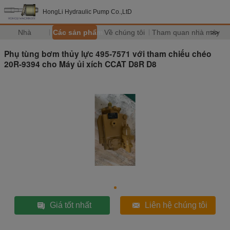
HongLi Hydraulic Pump Co.,LtD
Nhà
Các sản phẩm
Về chúng tôi
Tham quan nhà máy
>>
Phụ tùng bơm thủy lực 495-7571 với tham chiếu chéo
20R-9394 cho Máy ủi xích CCAT D8R D8
Giá tốt nhất
Liên hệ chúng tôi