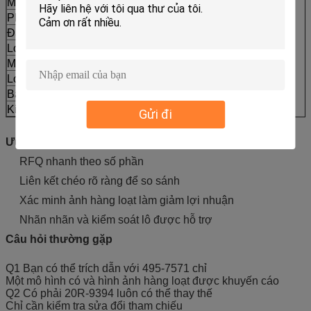
Mã tương thích
CCAT
Phần không.
495-7571
Đánh giá chéo
20R-9394
Loại máy
Máy thu thập thông tin
Mô hình trang bị
D8R D8
Loại cung cấp
Việc thay thế thị trường hậu mãi
Bao bì
Nhãn nhãn bao bì xuất khẩu có sẵn
Kiểm tra phù hợp
Phần không mô hình số hoặc hình ảnh
Gửi đi
Ưu điểm
RFQ nhanh theo số phần
Liên kết chéo rõ ràng để so sánh
Xác minh ảnh hàng loạt làm giảm lợi nhuận
Nhãn nhãn và kiểm soát lô được hỗ trợ
Câu hỏi thường gặp
Q1 Bạn có thể trích dẫn với 495-7571 chỉ
Một mô hình có và hình ảnh hàng loạt được khuyến cáo
Q2 Có phải 20R-9394 luôn có thể thay thế
Chỉ cần kiểm tra sửa đổi tham chiếu