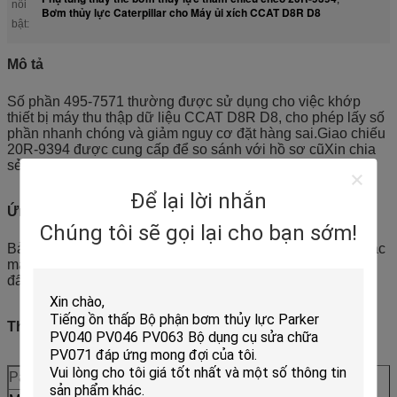
nổi
Bơm thủy lực Caterpillar cho Máy ủi xích CCAT D8R D8
bật:
Mô tả
Số phần 495-7571 thường được sử dụng cho việc khớp
thiết bị máy thu thập dữ liệu CCAT D8R D8, cho phép lấy số
phần nhanh chóng và giảm nguy cơ đặt hàng sai.Giao chiếu
20R-9394 được cung cấp để so sánh với hồ sơ cũXin chia
sẻ số serial hoặc hình ảnh phần cũ để xác nhận sửa đổi.
Để lại lời nhắn
Ứng dụng
Chúng tôi sẽ gọi lại cho bạn sớm!
Bảo trì sửa chữa thay thế dự phòng và đồ dự phòng cho các
máy dò crawler trong hoạt động khai thác mỏ và di chuyển
đất.
Thông số kỹ thuật
Parameter
Giá trị