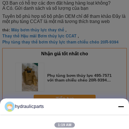
Q3 Bạn có hỗ trợ các đơn đặt hàng hàng loạt không?
A Có. Gửi danh sách và số lượng của bạn
Tuyên bố phù hợp số bộ phận OEM chỉ để tham khảo Đây là
một phụ tùng CCAT là một mã tương thích trang web
Máy bơm thủy lực thay thế
thẻ:
,
Thay thế Hậu mãi Bơm thủy lực CCAT
,
Phụ tùng thay thế bơm thủy lực tham chiếu chéo 20R-9394
Nhận giá tốt nhất cho
Phụ tùng bơm thủy lực 495-7571
với tham chiếu chéo 20R-9394
cho Máy ủi xích CCAT D8R D8
Tiếp tục
hydraulicparts
Máy bơm thủy lực Caterpillar
Hơn
1:19 AM