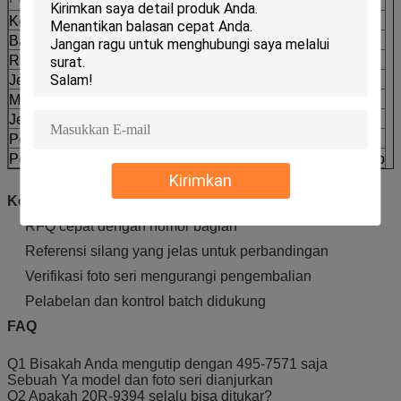
Kode Kompatibilitas
CCAT
Bagian No.
495-7571
Ref silang
20R-9394
Jenis mesin
Crawler Dozer
Model pemasangan
D8R D8
Jenis Pasokan
Penggantian pasar setelah
Pengemasan
Pelabelan kemasan ekspor tersedia
Periksa kecocokan
Bagian tidak ada model serial atau foto
Kirimkan
Keuntungan
RFQ cepat dengan nomor bagian
Referensi silang yang jelas untuk perbandingan
Verifikasi foto seri mengurangi pengembalian
Pelabelan dan kontrol batch didukung
FAQ
Q1 Bisakah Anda mengutip dengan 495-7571 saja
Sebuah Ya model dan foto seri dianjurkan
Q2 Apakah 20R-9394 selalu bisa ditukar?