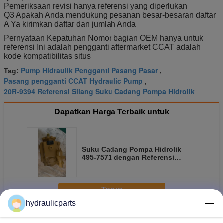
Pemeriksaan revisi hanya referensi yang diperlukan
Q3 Apakah Anda mendukung pesanan besar-besaran daftar
A Ya kirimkan daftar dan jumlah Anda
Pernyataan Kepatuhan Nomor bagian OEM hanya untuk
referensi Ini adalah pengganti aftermarket CCAT adalah
kode kompatibilitas situs
Pump Hidraulik Pengganti Pasang Pasar
Tag:
,
Pasang pengganti CCAT Hydraulic Pump
,
20R-9394 Referensi Silang Suku Cadang Pompa Hidrolik
Dapatkan Harga Terbaik untuk
Suku Cadang Pompa Hidrolik
495-7571 dengan Referensi
Silang 20R-9394 untuk CCAT D8R
D8 Crawler Dozer
Terus
hydraulicparts
Pompa hidrolik Caterpillar
Lebih