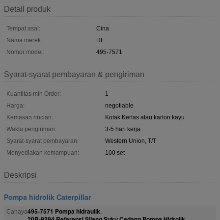
Detail produk
Tempat asal:
Cina
Nama merek:
HL
Nomor model:
495-7571
Syarat-syarat pembayaran & pengiriman
Kuantitas min Order:
1
Harga:
negotiable
Kemasan rincian:
Kotak Kertas atau karton kayu
Waktu pengiriman:
3-5 hari kerja
Syarat-syarat pembayaran:
Western Union, T/T
Menyediakan kemampuan:
100 set
Deskripsi
Pompa hidrolik Caterpillar
495-7571 Pompa hidraulik
Cahaya
,
20R-9394 Referensi Silang Suku Cadang Pompa Hidrolik
,