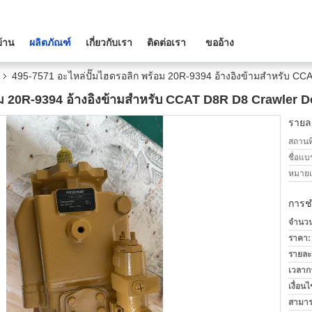
บ้าน
ผลิตภัณฑ์
เกี่ยวกับเรา
ติดต่อเรา
ขออ้าง
495-7571 อะไหล่ปั๊มไฮดรอลิก พร้อม 20R-9394 อ้างอิงข้ามสําหรับ C
อม 20R-9394 อ้างอิงข้ามสําหรับ CCAT D8R D8 Crawler D
รายละ
สถานที
ชื่อแบ
หมายเล
การช
จำนวนสั
ราคา:
รายละ
เวลาก
เงื่อน
สามาร