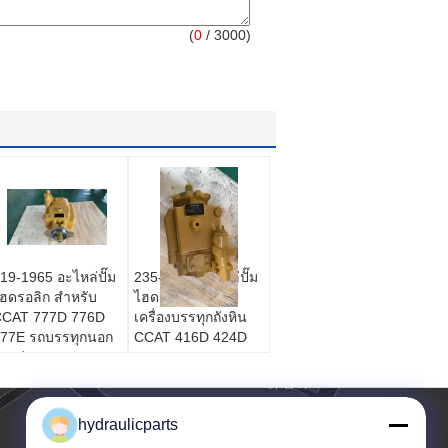
(
0
/ 3000)
19-1965 อะไหล่ปั๊ม
235-4108 อะไหล่ปั๊ม
ฮดรอลิก สําหรับ
ไฮดรอลิก สําหรับ
CCAT 777D 776D
เครื่องบรรทุกถังหิน
77E รถบรรทุกนอก
CCAT 416D 424D
างด่วน
hydraulicparts