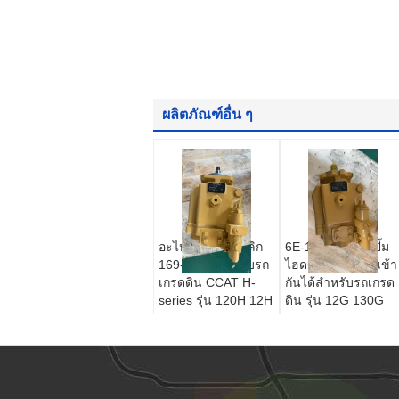
ผลิตภัณฑ์อื่น ๆ
อะไหล่ปั๊มไฮดรอลิก
6E-1279 อะไหล่ปั๊ม
169-4882 สำหรับรถ
ไฮดรอลิก CCAT เข้า
เกรดดิน CCAT H-
กันได้สำหรับรถเกรด
series รุ่น 120H 12H
ดิน รุ่น 12G 130G
135H 140H 143H
140G 160G
160H 163H