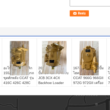
อะไหล่ปั๊มไฮดรอลิก
20/925784 อะไหล่
167-1153 อะไหล่ปั๊ม
2
155-5109 สำหรับรถ
ปั๊มไฮดรอลิก สําหรับ
ไฮดรอลิก สําหรับ
ไ
ขุดตักหลัง CCAT รุ่น
JCB 3CX 4CX
CCAT 966G 966GII
416C 426C 428C
Backhoe Loader
972G 972GII เครื่อง
7
436C ทดแทนหลัง
บรรทุกล้อ
ท
การขาย