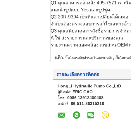
Q1 คุณสามารถอ้างอิง 495-7571 เท่านั้
แนะนํารูปแบบ Yes และรูปชุด
Q2 20R-9394 เป็นที่แลกเปลี่ยนได้เสมอ
จําเป็นต้องตรวจสอบการแก้ไขเฉพาะอ้าง
Q3 คุณสนับสนุนการสั่งซื้อรายการจําน
A ใช่ ส่งรายการและปริมาณของคุณ
รายงานความสอดคล้อง เลขส่วน OEM เพีย
,
แท็ก:
ปั๊มไฮดรอลิกสํารองในตลาดหลัง
ปั๊มไฮดร
รายละเอียดการติดต่อ
HongLi Hydraulic Pump Co.,LtD
ผู้ติดต่อ:
ERIC GAO
โทร:
0086 13912460468
แฟกซ์:
86-511-86315218