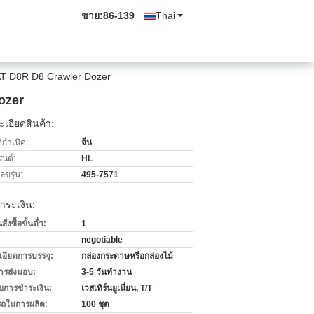
ขาย:
86-139
Thai
CAT D8R D8 Crawler Dozer
ozer
เอียดสินค้า:
่กำเนิด:
จีน
รนด์:
HL
ขรุ่น:
495-7571
ำระเงิน:
่งซื้อขั้นต่ำ:
1
negotiable
เอียดการบรรจุ:
กล่องกระดาษหรือกล่องไม้
ารส่งมอบ:
3-5 วันทำงาน
ไขการชำระเงิน:
เวสเทิร์นยูเนี่ยน, T/T
ถในการผลิต:
100 ชุด