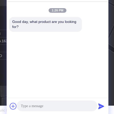
1:26 PM
Good day, what product are you looking 
for?
8
p.163.com
O
lic Pump Co.,LtD. All Rights Reserved.