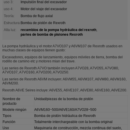
uso 3:
Impulsión final del excavador
uso 4:
Motor del viaje del excavador
Teoría:
Bomba de flujo axial
Estructura:
Bomba de pistón de Rexroth
recambios de la pompa hydráulica del rexroth
Alta luz:
,
partes de bomba de pistones Rexroth
La pompa hydráulica y el motor A7VO107 y A6VM107 de Rexroth usados en
muchas clases de equipos tienen gusto:
Excavadores, equipos de lanzamiento, equipos móviles de tierra, bomba del
rodillo de camino etc y motores mian del trave.
Las series de Rexroth A7VO también incluyen A7VO28, A7VO55, A7VO80,
A7VO107, A7VO160, A7VO200, A7VO250.
Las series de Rexroth A6VM incluyen: A6VM55, A6VM107, A6VM80, A6VM160,
A6VM200.
Rexroth A6VE Seires incluye: A6VE55, A6VE107, A6VE80, A6VE160, A6VE200.
Nombre de
Unidad/piezas de la bomba de pistón
producto
Modele ningún
A6VM160~500/A6VE160/A7VO28~500
Tipos
Bomba de pistón hidráulica de Rexroth
Función
Totalmente interchargeable con la bomba original
Uso
Maquinaria de construcción, mezcla continua del suelo,