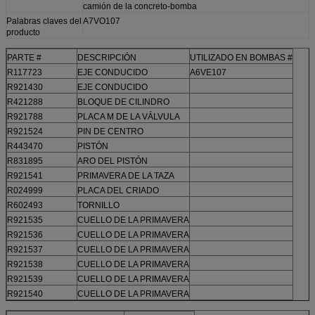
camión de la concreto-bomba
Palabras claves del
A7VO107
producto
PARTE #
DESCRIPCIÓN
UTILIZADO EN BOMBAS #
R117723
EJE CONDUCIDO
A6VE107
R921430
EJE CONDUCIDO
R421288
BLOQUE DE CILINDRO
R921788
PLACA M DE LA VÁLVULA
R921524
PIN DE CENTRO
R443470
PISTÓN
R831895
ARO DEL PISTÓN
R921541
PRIMAVERA DE LA TAZA
R024999
PLACA DEL CRIADO
R602493
TORNILLO
R921535
CUELLO DE LA PRIMAVERA
R921536
CUELLO DE LA PRIMAVERA
R921537
CUELLO DE LA PRIMAVERA
R921538
CUELLO DE LA PRIMAVERA
R921539
CUELLO DE LA PRIMAVERA
R921540
CUELLO DE LA PRIMAVERA