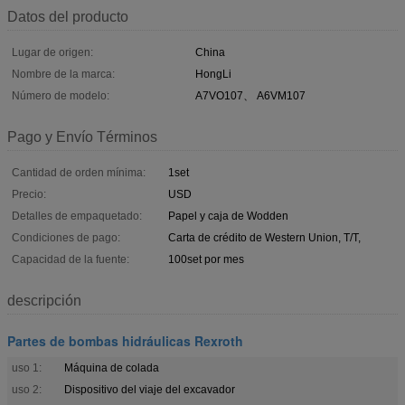
Datos del producto
Lugar de origen:
China
Nombre de la marca:
HongLi
Número de modelo:
A7VO107、 A6VM107
Pago y Envío Términos
Cantidad de orden mínima:
1set
Precio:
USD
Detalles de empaquetado:
Papel y caja de Wodden
Condiciones de pago:
Carta de crédito de Western Union, T/T,
Capacidad de la fuente:
100set por mes
descripción
Partes de bombas hidráulicas Rexroth
uso 1:
Máquina de colada
uso 2:
Dispositivo del viaje del excavador