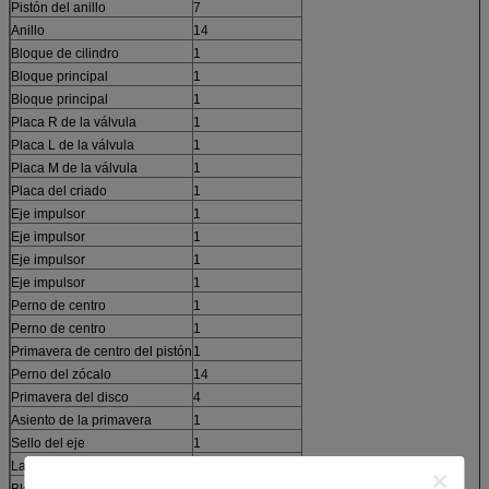
Pistón del anillo
7
Anillo
14
Bloque de cilindro
1
Bloque principal
1
Bloque principal
1
Placa R de la válvula
1
Placa L de la válvula
1
Placa M de la válvula
1
Placa del criado
1
Eje impulsor
1
Eje impulsor
1
Eje impulsor
1
Eje impulsor
1
Perno de centro
1
Perno de centro
1
Primavera de centro del pistón
1
Perno del zócalo
14
Primavera del disco
4
Asiento de la primavera
1
Sello del eje
1
Lavadora del perno de centro
1
Bloque de cilindro
1