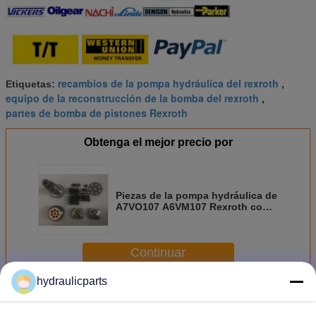
recambios de la pompa hydráulica del rexroth
Etiquetas:
,
equipo de la reconstrucción de la bomba del rexroth
,
partes de bomba de pistones Rexroth
Obtenga el mejor precio por
Piezas de la pompa hydráulica de
A7VO107 A6VM107 Rexroth con
el aro del pistón, bloque de
cilindro
Continuar
hydraulicparts
Partes de bombas hidráulicas Rexroth
Más