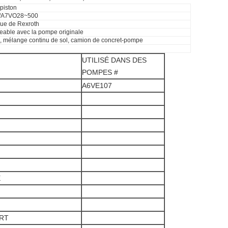
piston
/A7VO28~500
que de Rexroth
eable avec la pompe originale
, mélange continu de sol, camion de concret-pompe
UTILISÉ DANS DES
POMPES #
A6VE107
E
RT