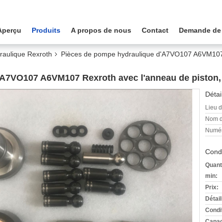
Aperçu
Produits
A propos de nous
Contact
Demande de
raulique Rexroth
Pièces de pompe hydraulique d'A7VO107 A6VM107 R
A7VO107 A6VM107 Rexroth avec l'anneau de piston, 
Détai
Lieu d
Nom d
Numér
Condi
Quant
min:
Prix:
Détai
Condi
Capac