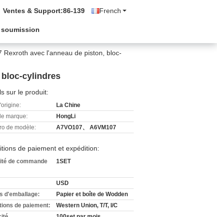
Ventes & Support:
86-139
French
 soumission
exroth avec l'anneau de piston, bloc-
bloc-cylindres
ls sur le produit:
'origine:
La Chine
e marque:
HongLi
o de modèle:
A7VO107、 A6VM107
tions de paiement et expédition:
ité de commande
1SET
USD
ls d'emballage:
Papier et boîte de Wodden
tions de paiement:
Western Union, T/T, l/C
ité
100set par mois