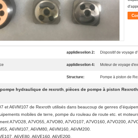
d'app
Con
applidieselion 2:
Dispositif de voyage d
ice
applidieselion 4:
Moteur de voyage d'ex
Structure:
Pompe à piston de Re
 pompe hydraulique de rexroth
pièces de pompe à piston Rexroth
,
7 et A6VM107 de Rexroth utilisés dans beaucoup de genres d'équipem
ipements mobiles de terre, pompe du rouleau de route etc. et moteurs
alement A7VO28, A7VO55, A7VO80, A7VO107, A7VO160, A7VO200, A7V
A6VM55, A6VM107, A6VM80, A6VM160, A6VM200.
A6VE107, A6VE80, A6VE160, A6VE200.