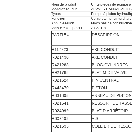
Nom de produit
Unité/pièces de pompe à 
Modelez l'aucun
A6VM160~500/A6VE160
Types
Pompe à piston hydrauli
Fonction
Complètement intercharg
Applidieselion
Machines de construction
Mots-clés de produit
A7VO107
PARTIE #
DESCRIPTION
R117723
AXE CONDUIT
R921430
AXE CONDUIT
R421288
BLOC-CYLINDRES
R921788
PLAT M DE VALVE
R921524
PIN CENTRAL
R443470
PISTON
R831895
ANNEAU DE PISTON
R921541
RESSORT DE TASS
R024999
PLAT D'ARRÊTOIR
R602493
VIS
R921535
COLLIER DE RESSO