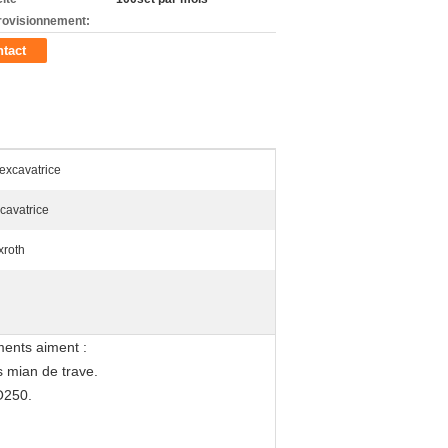
rovisionnement:
tact
'excavatrice
cavatrice
xroth
ents aiment :
 mian de trave.
O250.