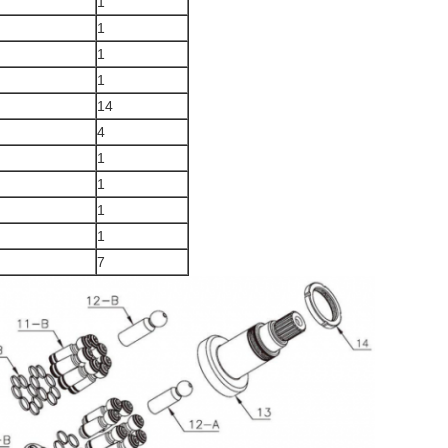
1
1
1
1
14
4
1
1
1
1
7