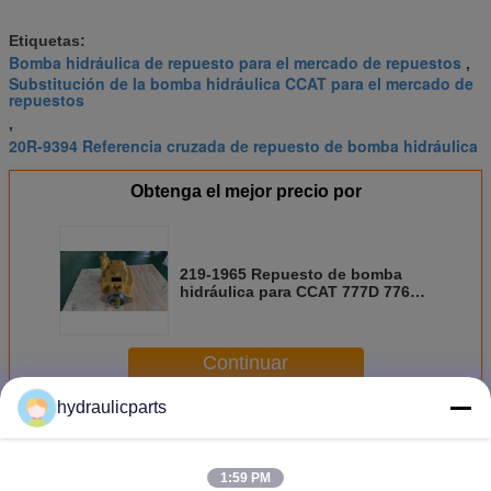
Etiquetas:
Bomba hidráulica de repuesto para el mercado de repuestos
,
Substitución de la bomba hidráulica CCAT para el mercado de
repuestos
,
20R-9394 Referencia cruzada de repuesto de bomba hidráulica
Obtenga el mejor precio por
219-1965 Repuesto de bomba
hidráulica para CCAT 777D 776D
777E Camión de Obras Fuera de
Carretera Reemplazo de
Emergencia
Continuar
hydraulicparts
Pompa hydráulica de Caterpillar
Más
1:59 PM