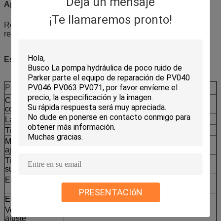
Deja un mensaje
Aplicación
¡Te llamaremos pronto!
Reemplazo de emergencia, mantenimiento planificado y
reserva preventiva para camiones de transporte de minas.
Especificaciones
Parámetro
Valor
Código de
El CCAT
compatibilidad
La parte No.
219 a 1965
Tipo de máquina
Camión fuera de la carretera
Modelos de
No, no, no, no, no, no.
ajuste
Tipo de
Reemplazo en el mercado posventa
suministro
Envasado
Disponible un etiquetado reforzado de los
envases de exportación
PRESENTACIóN
Entrega
Confirmado por cantidad y disponibilidad
Verificación del
Parte sin modelo de serie o fotos
ajuste