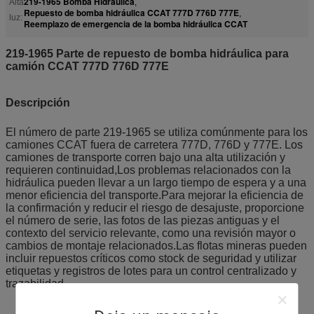
219-1965 Bomba Hidráulica
Alta
,
Repuesto de bomba hidráulica CCAT 777D 776D 777E
,
luz:
Reemplazo de emergencia de la bomba hidráulica CCAT
219-1965 Parte de repuesto de bomba hidráulica para
camión CCAT 777D 776D 777E
Descripción
El número de parte 219-1965 se utiliza comúnmente para los
camiones CCAT fuera de carretera 777D, 776D y 777E. Los
camiones de transporte corren bajo una alta utilización y
requieren continuidad,Los problemas relacionados con la
hidráulica pueden llevar a un largo tiempo de espera y a una
menor eficiencia del transporte.Para mejorar la eficiencia de
la confirmación y reducir el riesgo de desajuste, proporcione
el número de serie, las fotos de las piezas antiguas y el
contexto del servicio relevante, como una revisión mayor o
cambios de montaje relacionados.Las flotas mineras pueden
incluir repuestos críticos como stock de seguridad y utilizar
etiquetas y registros de lotes para un control centralizado y
trazabilidad.