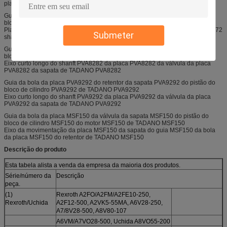
placa PVA6565-102 da sapata de TADANO PVA6565-102
Guia da bola da placa PVA7272 do retentor da sapata PVA7272 do pistão do
bloco de cilindro PVA7272 de TADANO PVA7272
Placa da válvula da placa PVA7272 da sapata de TADANO PVA7272, PVA7272
Submeter
shanft longo, eixo PVA7272 curto
Guia da bola da placa PVA8282 do retentor da sapata PVA8282 do pistão do
bloco de cilindro PVA8282 de TADANO PVA8282
Eixo curto longo do shanft PVA8282 da placa PVA8282 da válvula da placa
PVA8282 da sapata de TADANO PVA8282
Guia da bola da placa PVA9292 do retentor da sapata PVA9292 do pistão do
bloco de cilindro PVA9292 de TADANO PVA9292
Eixo curto longo do shanft PVA9292 da placa PVA9292 da válvula da placa
PVA9292 da sapata de TADANO PVA9292
Guia da bola da placa MSF150 da válvula da sapata MSF150 do pistão do
bloco de cilindro MSF150 do motor MSF150 de TADANO MSF150
Eixo da movimentação da placa MSF150 da sapata do guia MSF150 da bola
da placa MSF150 do retentor de TADANO MSF150
Descrição do produto
Esta tabela alista a venda da empresa da maioria dos produtos.
Série/número da
Descrição
peça.
(1)
Rexroth A2FO/A2FM/A2FE10-250,
Rexroth/Uchida
A2F12-500, A2VK5-55MA, A6V28-250,
A7/8V28-500, A8V80-107
A6VM/A7VO28-500, Uchida A8VO55-200