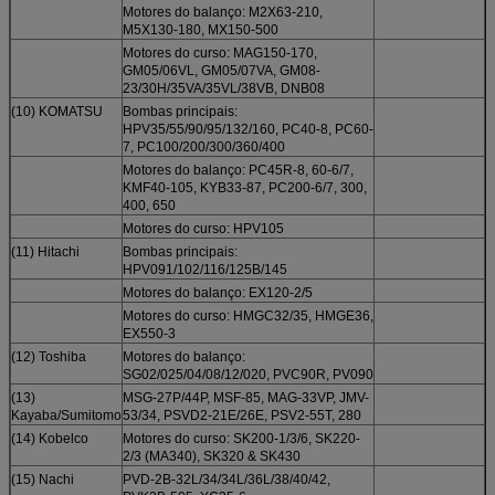
Motores do balanço: M2X63-210,
M5X130-180, MX150-500
Motores do curso: MAG150-170,
GM05/06VL, GM05/07VA, GM08-
23/30H/35VA/35VL/38VB, DNB08
(10) KOMATSU
Bombas principais:
HPV35/55/90/95/132/160, PC40-8, PC60-
7, PC100/200/300/360/400
Motores do balanço: PC45R-8, 60-6/7,
KMF40-105, KYB33-87, PC200-6/7, 300,
400, 650
Motores do curso: HPV105
(11) Hitachi
Bombas principais:
HPV091/102/116/125B/145
Motores do balanço: EX120-2/5
Motores do curso: HMGC32/35, HMGE36,
EX550-3
(12) Toshiba
Motores do balanço:
SG02/025/04/08/12/020, PVC90R, PV090
(13)
MSG-27P/44P, MSF-85, MAG-33VP, JMV-
Kayaba/Sumitomo
53/34, PSVD2-21E/26E, PSV2-55T, 280
(14) Kobelco
Motores do curso: SK200-1/3/6, SK220-
2/3 (MA340), SK320 & SK430
(15) Nachi
PVD-2B-32L/34/34L/36L/38/40/42,