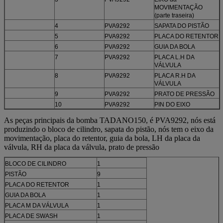
MOVIMENTAÇÃO
(parte traseira)
4
PVA9292
SAPATA DO PISTÃO
5
PVA9292
PLACA DO RETENTOR
6
PVA9292
GUIA DA BOLA
7
PVA9292
PLACA L.H DA
VÁLVULA
8
PVA9292
PLACA R.H DA
VÁLVULA
9
PVA9292
PRATO DE PRESSÃO
10
PVA9292
PIN DO EIXO
As peças principais da bomba TADANO150, é PVA9292, nós está
produzindo o bloco de cilindro, sapata do pistão, nós tem o eixo da
movimentação, placa do retentor, guia da bola, LH da placa da
válvula, RH da placa da válvula, prato de pressão
BLOCO DE CILINDRO
1
PISTÃO
9
PLACA DO RETENTOR
1
GUIA DA BOLA
1
PLACA M DA VÁLVULA
1
PLACA DE SWASH
1