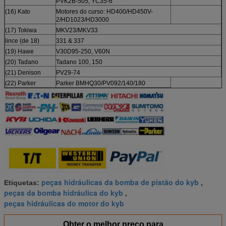
PVK2B-505, YC35-6
(16) Kato
Motores do curso: HD400/HD450V-
2/HD1023/HD3000
(17) Tokiwa
MKV23/MKV33
lince (de 18)
331 & 337
(19) Hawe
V30D95-250, V60N
(20) Tadano
Tadano 100, 150
(21) Denison
PV29-74
(22) Parker
Parker BMHQ30/PV092/140/180
peças hidráulicas da bomba de pistão do kyb
Etiquetas:
,
peças da bomba hidráulica do kyb
,
peças hidráulicas do motor do kyb
Obter o melhor preço para