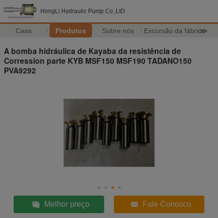
HongLi Hydraulic Pump Co.,LtD
Casa
Produtos
Sobre nós
Excursão da fábrica
>>
A bomba hidráulica de Kayaba da resistência de
Corression parte KYB MSF150 MSF190 TADANO150
PVA9292
Melhor preço
Fale Conosco