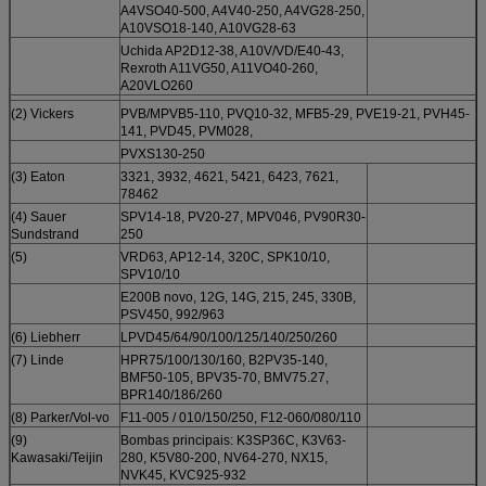
A4VSO40-500, A4V40-250, A4VG28-250,
A10VSO18-140, A10VG28-63
Uchida AP2D12-38, A10V/VD/E40-43,
Rexroth A11VG50, A11VO40-260,
A20VLO260
(2) Vickers
PVB/MPVB5-110, PVQ10-32, MFB5-29, PVE19-21, PVH45-
141, PVD45, PVM028,
PVXS130-250
(3) Eaton
3321, 3932, 4621, 5421, 6423, 7621,
78462
(4) Sauer
SPV14-18, PV20-27, MPV046, PV90R30-
Sundstrand
250
(5)
VRD63, AP12-14, 320C, SPK10/10,
SPV10/10
E200B novo, 12G, 14G, 215, 245, 330B,
PSV450, 992/963
(6) Liebherr
LPVD45/64/90/100/125/140/250/260
(7) Linde
HPR75/100/130/160, B2PV35-140,
BMF50-105, BPV35-70, BMV75.27,
BPR140/186/260
(8) Parker/Vol-vo
F11-005 / 010/150/250, F12-060/080/110
(9)
Bombas principais: K3SP36C, K3V63-
Kawasaki/Teijin
280, K5V80-200, NV64-270, NX15,
NVK45, KVC925-932