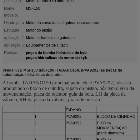
Aplicação:
Motor Tadano150 hidráulico
Nome
MSF150
modelo:
Usado para:
Motor do curso das máquinas escavadoras
Estrutura:
Motor do pistão
aplicação 2:
Motor hidráulico do guindaste
aplicação 3:
Equipamentos de Hitach
peças da bomba hidráulica do kyb
Realçar:
,
peças hidráulicas do motor do kyb
Venda KYB MSF150 (MSF190) TADANO150, (PVA9292) as peças de
substituição hidráulicas do motor.
A bomba TADANO150 principal parte, ele é PVA9292, nós está
produzindo o bloco de cilindro, sapata do pistão, nós tem o eixo da
movimentação, placa do retentor, guia da bola, LH da placa da
válvula, RH da placa da válvula, prato de pressão
TADANO
1
PVA9292
BLOCO DE CILINDRO
2
PVA9292
EIXO da
MOVIMENTAÇÃO
(parte dianteira)
3
PVA9292
EIXO da