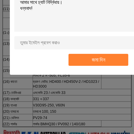
ভ্রমণ মোটর: এইচপিভি 105
(11) হিটাচি
মুখ্য পাম্প: এইচপিভি ২091 / 102/116/125 বি / 145
সুইং মোটর: EX120-2 / 5
ভ্রমণ মোটর: HMGC32 / 35, HMGE36,
EX550-3
(1২) তোশিবা
সুইং মোটর: SG02 / 025/04/08/12/020, পিভিসি
90 আর, পিভি 090
(13) কায়বা / সুমিটোমো
এমএসজি -২7 পি / 44 পি, এমএসএফ -85, ম্যাগ-33
ভিপি, জেএমভি -53 / 34, পিএসভিডি ২-21 ই / 26 ই,
পিএসভি ২-55 টি, 280
জমা দিন
(14) কোবলকো
ভ্রমণ মোটর: SK200-1 / 3/6, SK220-2 / 3
(MA340), SK320 এবং SK430
(15) নাচি
পিভিডি -২ বি -২২L / 34 / 34L / 36L / 38/40/42,
পিভিকে 2 বি -505, YC35-6
(16) কাতো
ভ্রমণ মোটর: HD400 / HD450V-2 / HD1023 /
HD3000
(17) তোকিওয়া
এমকেভি 23 / এমকেভি 33
(18) ববক্যাট
331 ও 337
(19) হাওয়া
V30D95-250, V60N
(20) তাদানো
তাদানো 100, 150
(21) ডেনিসন
PV29-74
(22) পার্কার
পার্কার BMHQ30 / PV092 / 140/180