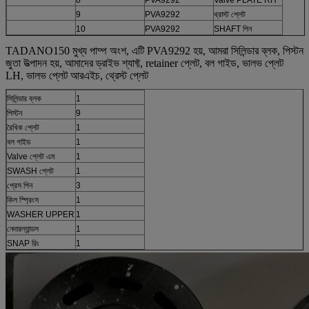
9
PVA9292
থ্রাস্ট প্লেট
10
PVA9292
SHAFT পিন
TADANO150 মুখ্য পাম্প অংশ, এটি PVA9292 হয়, আমরা সিলিন্ডার ব্লক, পিস্টন
জুতা উত্পাদন হয়, আমাদের ড্রাইভ শ্যাফ্ট, retainer প্লেট, বল গাইড, ভালভ প্লেট
LH, ভালভ প্লেট আরএইচ, থ্রেস্ট প্লেট
সিলিন্ডার ব্লক
1
পিস্টন
9
রৈখিক প্লেট
1
বল গাইড
1
Valve প্লেট এম
1
SWASH প্লেট
1
প্রেস পিন
3
কিল স্প্রিংস
1
WASHER UPPER
1
নেদারল্যান্ডস
1
SNAP রিং
1