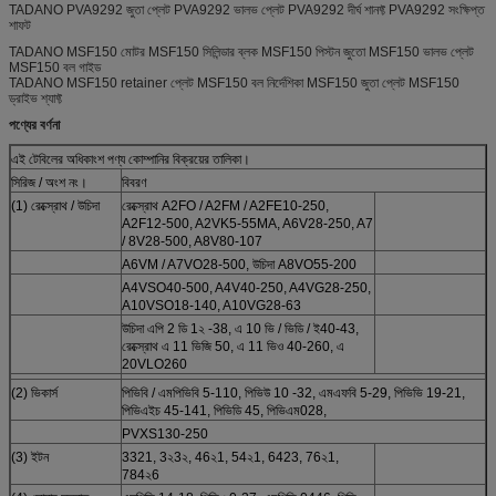
TADANO PVA9292 জুতা প্লেট PVA9292 ভালভ প্লেট PVA9292 দীর্ঘ শানফ্ট PVA9292 সংক্ষিপ্ত
শাফট
TADANO MSF150 মোটর MSF150 সিলিন্ডার ব্লক MSF150 পিস্টন জুতো MSF150 ভালভ প্লেট
MSF150 বল গাইড
TADANO MSF150 retainer প্লেট MSF150 বল নির্দেশিকা MSF150 জুতা প্লেট MSF150
ড্রাইভ শ্যাফ্ট
পণ্যের বর্ণনা
এই টেবিলের অধিকাংশ পণ্য কোম্পানির বিক্রয়ের তালিকা।
সিরিজ / অংশ নং।
বিবরণ
(1) রেক্স্রোথ / উচিদা
রেক্স্রোথ A2FO / A2FM / A2FE10-250,
A2F12-500, A2VK5-55MA, A6V28-250, A7
/ 8V28-500, A8V80-107
A6VM / A7VO28-500, উচিদা A8VO55-200
A4VSO40-500, A4V40-250, A4VG28-250,
A10VSO18-140, A10VG28-63
উচিদা এপি 2 ডি 1২ -38, এ 10 ভি / ভিডি / ই40-43,
রেক্স্রোথ এ 11 ভিজি 50, এ 11 ভিও 40-260, এ
20VLO260
(2) ভিকার্স
পিভিবি / এমপিভিবি 5-110, পিভিউ 10 -32, এমএফবি 5-29, পিভিভি 19-21,
পিভিএইচ 45-141, পিভিডি 45, পিভিএম028,
PVXS130-250
(3) ইটন
3321, 3২3২, 46২1, 54২1, 6423, 76২1,
784২6