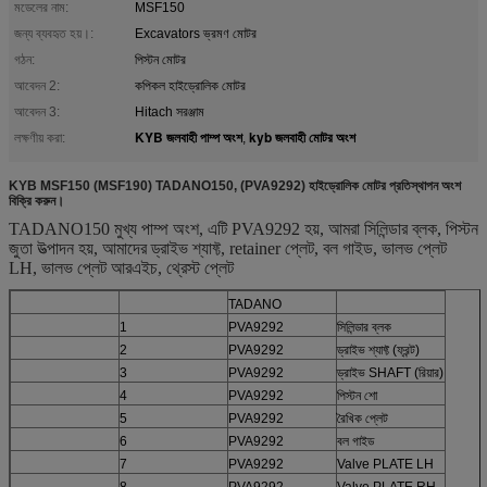
মডেলের নাম:
MSF150
জন্য ব্যবহৃত হয়।:
Excavators ভ্রমণ মোটর
গঠন:
পিস্টন মোটর
আবেদন 2:
কপিকল হাইড্রোলিক মোটর
আবেদন 3:
Hitach সরঞ্জাম
KYB জলবাহী পাম্প অংশ
kyb জলবাহী মোটর অংশ
লক্ষণীয় করা:
,
KYB MSF150 (MSF190) TADANO150, (PVA9292) হাইড্রোলিক মোটর প্রতিস্থাপন অংশ
বিক্রি করুন।
TADANO150 মুখ্য পাম্প অংশ, এটি PVA9292 হয়, আমরা সিলিন্ডার ব্লক, পিস্টন
জুতা উত্পাদন হয়, আমাদের ড্রাইভ শ্যাফ্ট, retainer প্লেট, বল গাইড, ভালভ প্লেট
LH, ভালভ প্লেট আরএইচ, থ্রেস্ট প্লেট
TADANO
1
PVA9292
সিলিন্ডার ব্লক
2
PVA9292
ড্রাইভ শ্যাফ্ট (ফ্রন্ট)
3
PVA9292
ড্রাইভ SHAFT (রিয়ার)
4
PVA9292
পিস্টন শো
5
PVA9292
রৈখিক প্লেট
6
PVA9292
বল গাইড
7
PVA9292
Valve PLATE LH
8
PVA9292
Valve PLATE RH