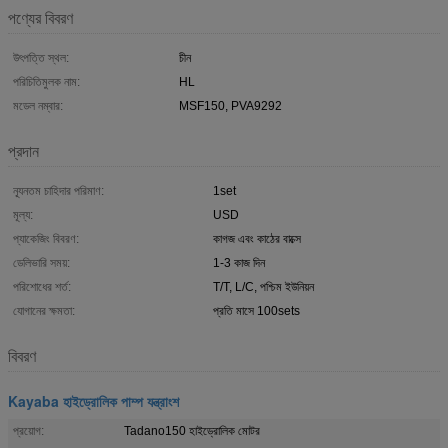
পণ্যের বিবরণ
উৎপত্তি স্থল:
চীন
পরিচিতিমুলক নাম:
HL
মডেল নম্বার:
MSF150, PVA9292
প্রদান
ন্যূনতম চাহিদার পরিমাণ:
1set
মূল্য:
USD
প্যাকেজিং বিবরণ:
কাগজ এবং কাঠের বাক্সে
ডেলিভারি সময়:
1-3 কাজ দিন
পরিশোধের শর্ত:
T/T, L/C, পশ্চিম ইউনিয়ন
যোগানের ক্ষমতা:
প্রতি মাসে 100sets
বিবরণ
Kayaba হাইড্রোলিক পাম্প যন্ত্রাংশ
প্রয়োগ:
Tadano150 হাইড্রোলিক মোটর