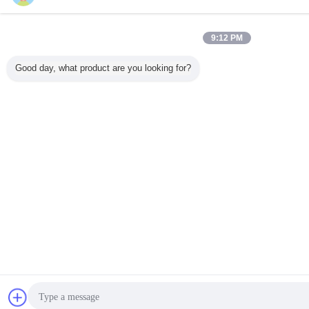
9:12 PM
Good day, what product are you looking for?
চ্যাট
উদ