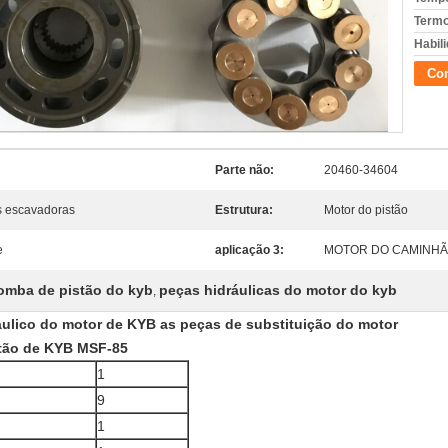
Termo
Habili
Con
Parte não:
20460-34604
s escavadoras
Estrutura:
Motor do pistão
e
aplicação 3:
MOTOR DO CAMINHÃ
bomba de pistão do kyb
peças hidráulicas do motor do kyb
,
ulico do motor de KYB as peças de substituição do motor
stão de KYB MSF-85
1
9
1