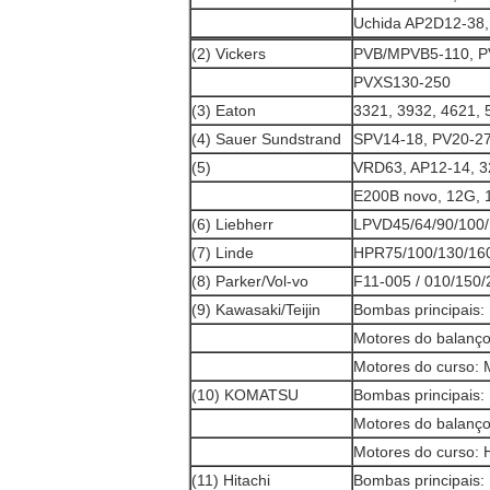
Uchida AP2D12-38,
(2) Vickers
PVB/MPVB5-110, P
PVXS130-250
(3) Eaton
3321, 3932, 4621, 
(4) Sauer Sundstrand
SPV14-18, PV20-2
(5)
VRD63, AP12-14, 3
E200B novo, 12G, 
(6) Liebherr
LPVD45/64/90/100/
(7) Linde
HPR75/100/130/16
(8) Parker/Vol-vo
F11-005 / 010/150/
(9) Kawasaki/Teijin
Bombas principais
Motores do balanç
Motores do curso
(10) KOMATSU
Bombas principais
Motores do balanço
Motores do curso:
(11) Hitachi
Bombas principais