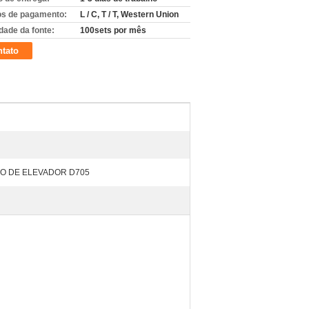
s de pagamento:
L / C, T / T, Western Union
dade da fonte:
100sets por mês
tato
O DE ELEVADOR D705