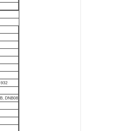
-932
VB, DNB08