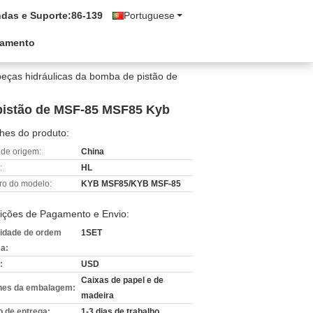
das e Suporte:
86-139
Portuguese
çamento
 peças hidráulicas da bomba de pistão de
 pistão de MSF-85 MSF85 Kyb
hes do produto:
 de origem:
China
:
HL
o do modelo:
KYB MSF85/KYB MSF-85
ições de Pagamento e Envio:
idade de ordem
1SET
a:
:
USD
Caixas de papel e de
hes da embalagem:
madeira
 de entrega:
1-3 dias de trabalho