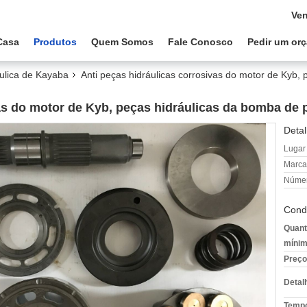
Ven
Casa
Produtos
Quem Somos
Fale Conosco
Pedir um or
ulica de Kayaba
Anti peças hidráulicas corrosivas do motor de Kyb,
vas do motor de Kyb, peças hidráulicas da bomba de
Detal
Lugar
Marca
Númer
Cond
Quant
mínim
Preço
Detal
Tempo