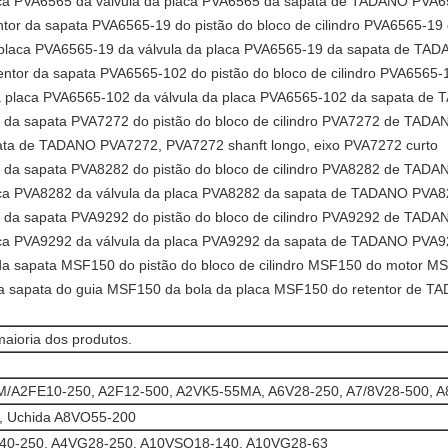
laca PVA6565 da válvula da placa PVA6565 da sapata de TADANO PVA
entor da sapata PVA6565-19 do pistão do bloco de cilindro PVA6565
a placa PVA6565-19 da válvula da placa PVA6565-19 da sapata de T
tentor da sapata PVA6565-102 do pistão do bloco de cilindro PVA65
da placa PVA6565-102 da válvula da placa PVA6565-102 da sapata d
or da sapata PVA7272 do pistão do bloco de cilindro PVA7272 de TAD
pata de TADANO PVA7272, PVA7272 shanft longo, eixo PVA7272 curto
or da sapata PVA8282 do pistão do bloco de cilindro PVA8282 de TAD
laca PVA8282 da válvula da placa PVA8282 da sapata de TADANO PVA
or da sapata PVA9292 do pistão do bloco de cilindro PVA9292 de TAD
laca PVA9292 da válvula da placa PVA9292 da sapata de TADANO PVA
 da sapata MSF150 do pistão do bloco de cilindro MSF150 do moto
a sapata do guia MSF150 da bola da placa MSF150 do retentor de 
maioria dos produtos.
/A2FE10-250, A2F12-500, A2VK5-55MA, A6V28-250, A7/8V28-500, 
 Uchida A8VO55-200
40-250, A4VG28-250, A10VSO18-140, A10VG28-63