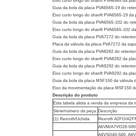
Eixo curto longo do shanft PVA6565 da p
Guia da bola da placa PVA6565-19 do ret
Eixo curto longo do shanft PVA6565-19 d
Guia da bola da placa PVA6565-102 do re
Eixo curto longo do shanft PVA6565-102 
Guia da bola da placa PVA7272 do retent
Placa da válvula da placa PVA7272 da sa
Guia da bola da placa PVA8282 do retent
Eixo curto longo do shanft PVA8282 da p
Guia da bola da placa PVA9292 do retent
Eixo curto longo do shanft PVA9292 da p
Guia da bola da placa MSF150 da válvula
Eixo da movimentação da placa MSF150 d
Descrição do produto
Esta tabela alista a venda da empresa da 
Série/número da peça.
Descrição
(1) Rexroth/Uchida
Rexroth A2FO/A2FM
A6VM/A7VO28-500,
A4VSO40-500, A4V