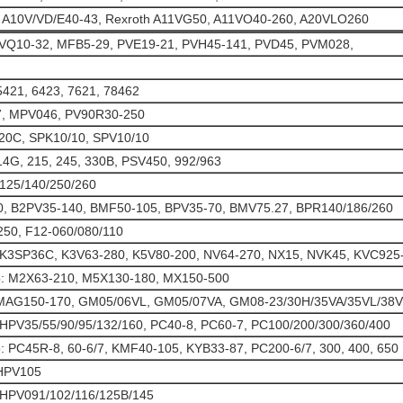
 A10V/VD/E40-43, Rexroth A11VG50, A11VO40-260, A20VLO260
VQ10-32, MFB5-29, PVE19-21, PVH45-141, PVD45, PVM028,
5421, 6423, 7621, 78462
7, MPV046, PV90R30-250
20C, SPK10/10, SPV10/10
14G, 215, 245, 330B, PSV450, 992/963
125/140/250/260
0, B2PV35-140, BMF50-105, BPV35-70, BMV75.27, BPR140/186/260
250, F12-060/080/110
: K3SP36C, K3V63-280, K5V80-200, NV64-270, NX15, NVK45, KVC925
o: M2X63-210, M5X130-180, MX150-500
: MAG150-170, GM05/06VL, GM05/07VA, GM08-23/30H/35VA/35VL/38
: HPV35/55/90/95/132/160, PC40-8, PC60-7, PC100/200/300/360/400
: PC45R-8, 60-6/7, KMF40-105, KYB33-87, PC200-6/7, 300, 400, 650
 HPV105
: HPV091/102/116/125B/145