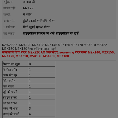
श्रृंखला:
कावासाकी
मॉडल नहीं:
M2X22
गारंटी:
6 महीने
आवेदन 1:
हुंडई एक्सावेटर स्विंगिंग मोटर
2 आवेदन:
मिनी खुदाई घुमाओ मोटर
हाइड्रोलिक पिस्टन पंप भागों
हाइड्रोलिक पंप पुर्जों
हाई लाइट:
,
KAWASAKI M2X120 M2X128 M2X146 M2X150 M2X170 M2X210 M2X22
M5X130 M5X180 / हाइड्रोलिक मोटर पार्ट्स
कावासाकी स्विंग मोटर, M2X22CAX स्विंग मोटर, sewewing मोटर परख, M2X146, M2X150,
M2X170, M2X210, M5X130, M5X160, M5X180
पिस्टन का जूता
9
सिलेंडर ब्लॉक
1
वाल्व प्लेट एम
1
रिटेनर प्लेट
1
बॉल गाइड
1
जूते की थाली
1
ड्राइव शाफ्ट
1
ड्राइव शाफ्ट
1
घर्षण की थाली
3
जुदाई की थाली
4