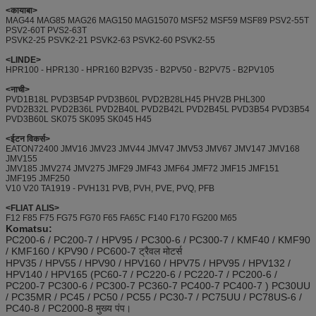
<कायाबा>
MAG44 MAG85 MAG26 MAG150 MAG15070 MSF52 MSF59 MSF89 PSV2-55T
PSV2-60T PVS2-63T
PSVK2-25 PSVK2-21 PSVK2-63 PSVK2-60 PSVK2-55
<LINDE>
HPR100 - HPR130 - HPR160 B2PV35 - B2PV50 - B2PV75 - B2PV105
<नाची>
PVD1B18L PVD3B54P PVD3B60L PVD2B28LH45 PHV2B PHL300
PVD2B32L PVD2B36L PVD2B40L PVD2B42L PVD2B45L PVD3B54 PVD3B54
PVD3B60L SK075 SK095 SK045 H45
<ईटन विकर्स>
EATON72400 JMV16 JMV23 JMV44 JMV47 JMV53 JMV67 JMV147 JMV168
JMV155
JMV185 JMV274 JMV275 JMF29 JMF43 JMF64 JMF72 JMF15 JMF151
JMF195 JMF250
V10 V20 TA1919 - PVH131 PVB, PVH, PVE, PVQ, PFB
<FLIAT ALIS>
F12 F85 F75 FG75 FG70 F65 FA65C F140 F170 FG200 M65
Komatsu:
PC200-6 / PC200-7 / HPV95 / PC300-6 / PC300-7 / KMF40 / KMF90
/ KMF160 / KPV90 / PC600-7 ट्रैवल मोटर्स
HPV35 / HPV55 / HPV90 / HPV160 / HPV75 / HPV95 / HPV132 /
HPV140 / HPV165 (PC60-7 / PC220-6 / PC220-7 / PC200-6 /
PC200-7 PC300-6 / PC300-7 PC360-7 PC400-7 PC400-7 ) PC30UU
/ PC35MR / PC45 / PC50 / PC55 / PC30-7 / PC75UU / PC78US-6 /
PC40-8 / PC2000-8 मुख्य पंप।