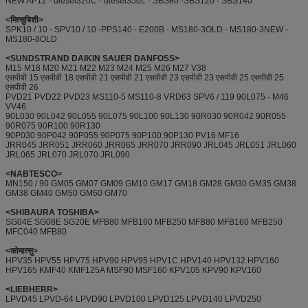
NEW AP12 - diesel320C - diesel350L - SBS80 -SBS120 - SBS140
<मित्सुबिशी>
SPK10 / 10 - SPV10 / 10 -PPS140 - E200B - MS180-3OLD - MS180-3NEW -
MS180-8OLD
<SUNDSTRAND DAIKIN SAUER DANFOSS>
M15 M18 M20 M21 M22 M23 M24 M25 M26 M27 V38
एसपीवी 15 एसपीवी 18 एसपीवी 21 एसपीवी 21 एसपीवी 23 एसपीवी 23 एसपीवी 25 एसपीवी 25
एसपीवी 26
PVD21 PVD22 PVD23 MS110-5 MS110-8 VRD63 SPV6 / 119 90L075 - M46
VV46
90L030 90L042 90L055 90L075 90L100 90L130 90R030 90R042 90R055
90R075 90R100 90R130
90P030 90P042 90P055 90P075 90P100 90P130 PV16 MF16
JRR045 JRR051 JRR060 JRR065 JRR070 JRR090 JRL045 JRL051 JRL060
JRL065 JRL070 JRL070 JRL090
<NABTESCO>
MN150 / 90 GM05 GM07 GM09 GM10 GM17 GM18 GM28 GM30 GM35 GM38
GM38 GM40 GM50 GM60 GM70
<SHIBAURA TOSHIBA>
SG04E SG08E SG20E MFB80 MFB160 MFB250 MFB80 MFB160 MFB250
MFC040 MFB80
<कोमात्सु>
HPV35 HPV55 HPV75 HPV90 HPV95 HPV1C HPV140 HPV132 HPV160
HPV165 KMF40 KMF125A MSF90 MSF160 KPV105 KPV90 KPV160
<LIEBHERR>
LPVD45 LPVD-64 LPVD90 LPVD100 LPVD125 LPVD140 LPVD250