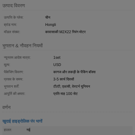
उत्पाद विवरण
उत्पत्ति के प्लेस:
चीन
ब्रांड नाम:
Hongli
मॉडल संख्या:
कावासाकी M2X22 स्विंग मोटर
भुगतान & नौवहन नियमों
न्यूनतम आदेश मात्रा:
1set
मूल्य:
USD
पैकेजिंग विवरण:
कागज और लकड़ी के पैकिंग बॉक्स
प्रसव के समय:
3-5 कार्य दिवसों
भुगतान शर्तें:
टी/टी, एल/सी, वेस्टर्न यूनियन
आपूर्ति की क्षमता:
प्रति माह 100 सेट
वर्णन
खुदाई हाइड्रोलिक पंप भागों
हालत:
नई