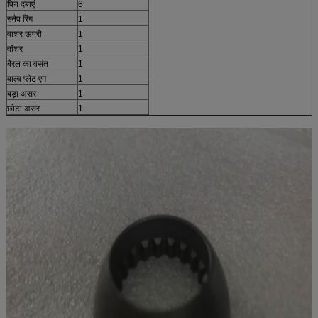
पिन दबाएं
6
स्नैप रिंग
1
वाशर ऊपरी
1
वॉशर
1
बैरल का वसंत
1
वाल्व प्लेट एम
1
बड़ा असर
1
छोटा असर
1