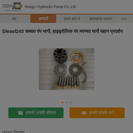
HongLi Hydraulic Pump Co.,LtD
घर
उत्पादों
हमारे बारे में
कारखाना भ्रमण
>>
Diesel245 कमला पंप भागों, हाइड्रोलिक पंप मरम्मत भागों महान प्रदर्शन
सबसे अच्छी कीमत
हमसे संपर्क करें
उत्पाद विवरण