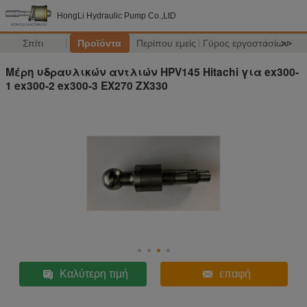
HongLi Hydraulic Pump Co.,LtD
Σπίτι
Προϊόντα
Περίπου εμείς
Γύρος εργοστασίων
>>
Μέρη υδραυλικών αντλιών HPV145 Hitachi για ex300-
1 ex300-2 ex300-3 EX270 ZX330
Καλύτερη τιμή
επαφή