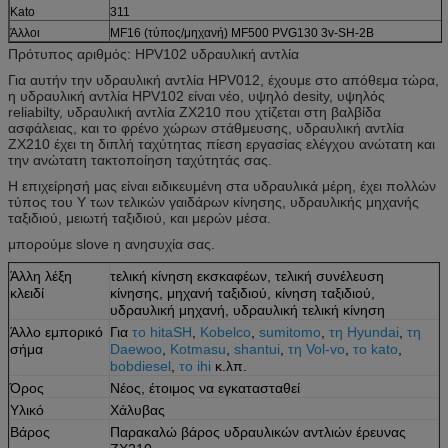
Kato
311
Άλλοι
MF16 (τύπος/μηχανή) MF500 PVG130 3v-SH-2B
Πρότυπος αριθμός: HPV102 υδραυλική αντλία
Για αυτήν την υδραυλική αντλία HPV012, έχουμε στο απόθεμα τώρα,
η υδραυλική αντλία HPV102 είναι νέο, υψηλό desity, υψηλός
reliabilty, υδραυλική αντλία ZX210 που χτίζεται στη βαλβίδα
ασφάλειας, και το φρένο χώρων στάθμευσης, υδραυλική αντλία
ZX210 έχει τη διπλή ταχύτητας πίεση εργασίας ελέγχου ανώτατη και
την ανώτατη τακτοποίηση ταχύτητάς σας.
Η επιχείρησή μας είναι ειδικευμένη στα υδραυλικά μέρη, έχει πολλών
τύπος του Υ των τελικών γαιδάρων κίνησης, υδραυλικής μηχανής
ταξιδιού, μειωτή ταξιδιού, και μερών μέσα.
μπορούμε slove η ανησυχία σας.
Άλλη λέξη
τελική κίνηση εκσκαφέων, τελική συνέλευση
κλειδί
κίνησης, μηχανή ταξιδιού, κίνηση ταξιδιού,
υδραυλική μηχανή, υδραυλική τελική κίνηση
Άλλο εμπορικό
Για
το hitaSH
,
Kobelco
,
sumitomo
,
τη Hyundai
,
τη
σήμα
Daewoo
,
Kotmasu
,
shantui
,
τη Vol-vo
,
το kato
,
bobdiesel
,
το ihi
κ.λπ.
Όρος
Νέος, έτοιμος να εγκατασταθεί
Υλικό
Χάλυβας
Βάρος
Παρακαλώ βάρος υδραυλικών αντλιών έρευνας