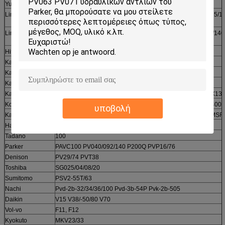
Yuken
A37/40/45/56/70/90/120/140/145
Linde
BPR105/140/186/260 BPV35/50/70/100/200 B2PV35/50/75/1
H3.0/H4.5 ταξίδι
Linde
HPR75/90/100/130/160 BMV50/55/75/105 BMF35/75/105/140
MPF55, MPR63
Hitachi
HPV091/102/105/116/130/135/145
Kawasaki
K3V45/63/112/140/180/280 K5V80/140/200
Kawasaki
K3SP36 KVC925/930/932 DNB08 NVK45DT SBS120/140
Kawasaki
NV64/84/90/111/137/172/270 NX15 BE725
Kawasaki
MX150/173/500 M2X63/96/120/128/146/150/170/210 M5X130
Kobelco
SK30/60/100-7/200-1/3/6/7/220-2/3/320 HD450V LUCAS400/
υποβολή
Kayaba
MAG150/170 MSF85/PSVS-90C Psvl-54 KYB87, KMF90 MSF
Hawe
V30D75/95/140/250 V60
Tadano
100
Parker
PAVC100 PV040/092/140 P200Q PVP16/76
Denison
PV29/74 PVT38
Toshiba
SG025/04/08/20
Sumitomo
PSV2-55T/63
Nachi
Pvd-2b-32/34/36/100 Pvd-3b-54P Pvk-2b-505
Daikin
V15 V38/-50/80 V70
Vol-vo
F11, F12
Kyokuto
MKV23/33