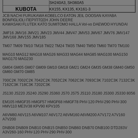
SH240A3, SH360A5
KUBOTA
KX155, KX135, KX161-3
JCB NACHI FURUKAWA KOBELCO EATON JEIL DOOSAN KAYABA
BONFIGLIOLI ΠΕΡΊΠΤΩΣΗ JOHN DEERE
KAWASAKI FLUTEK KATO SUMITOMO HALLA Vol-vo DAEWOO HYUNDAI
JMF16 JMV16 JMV21 JMV23 JMV44 JMV47 JMV53 JMV67 JMV76 JMV147
JMV168 JMV155 JMV185
TM07 TM09 TM10 TM18 TM22 TM24 TM35 TM40 TM50 TM60 TM70 TM100
MAG10 MAG12 MAG18 MAG26 MAG33 MAG44 MAG85 MAG100 MAG150
MAG170 MAG230
GM04 GM05 GM07 GM09 GM10 GM18 GM21 GM24 GM35 GM38 GM40 GM50
GM60 GM70 GM85
700C2K 7002C2K 7042C2K 7052C2K 7062C3K 7093C3K 7102C3K 7132C3K
7162C3K 718C3K 7202C3K
JS130 JS220 JS240 JS290 JS360 JS70 JS75 JS110 JS180 JS300 JS330 8056
EM105 HMGF35 HMGF57 HMGF68 HMGF78 PHV-120 PHV-290 PHV-300
HMV110 ME3V38 KPV90 KPV105
A6VM80 A6V115 A6VM107 A6V172 A6VM160 A6VM200 A7V172 A7V160
A7V200
DNB08 DNB09 DNB10 DNB15 DNB50 DNB60 DNB70 DNB100 DTD283V
A3V260-160 PHV-120 PHV-290 PHV-300