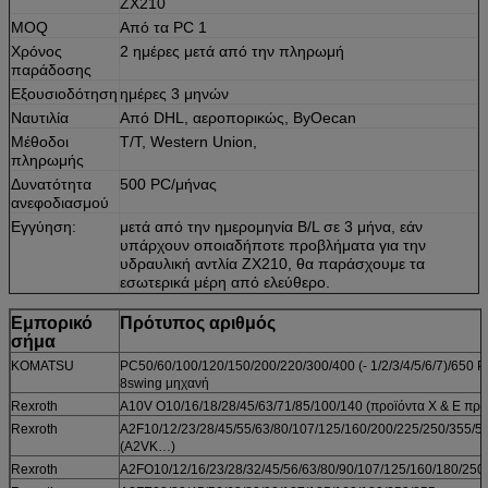
ZX210
MOQ
Από τα PC 1
Χρόνος
2 ημέρες μετά από την πληρωμή
παράδοσης
Εξουσιοδότηση
ημέρες 3 μηνών
Ναυτιλία
Από DHL, αεροπορικώς, ByOecan
Μέθοδοι
T/T, Western Union,
πληρωμής
Δυνατότητα
500 PC/μήνας
ανεφοδιασμού
Εγγύηση:
μετά από την ημερομηνία B/L σε 3 μήνα, εάν
υπάρχουν οποιαδήποτε προβλήματα για την
υδραυλική αντλία ZX210, θα παράσχουμε τα
εσωτερικά μέρη από ελεύθερο.
Εμπορικό
Πρότυπος αριθμός
σήμα
KOMATSU
PC50/60/100/120/150/200/220/300/400 (- 1/2/3/4/5/6/7)/650 
8swing μηχανή
Rexroth
A10V O10/16/18/28/45/63/71/85/100/140 (προϊόντα Χ & Ε πρ
Rexroth
A2F10/12/23/28/45/55/63/80/107/125/160/200/225/250/355/5
(A2VK…)
Rexroth
A2FO10/12/16/23/28/32/45/56/63/80/90/107/125/160/180/250