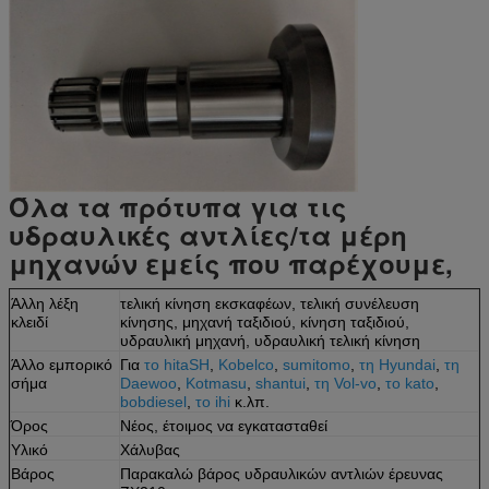
Όλα τα πρότυπα για τις
υδραυλικές αντλίες/τα μέρη
μηχανών εμείς που παρέχουμε,
Άλλη λέξη
τελική κίνηση εκσκαφέων, τελική συνέλευση
κλειδί
κίνησης, μηχανή ταξιδιού, κίνηση ταξιδιού,
υδραυλική μηχανή, υδραυλική τελική κίνηση
Άλλο εμπορικό
Για
το hitaSH
,
Kobelco
,
sumitomo
,
τη Hyundai
,
τη
σήμα
Daewoo
,
Kotmasu
,
shantui
,
τη Vol-vo
,
το kato
,
bobdiesel
,
το ihi
κ.λπ.
Όρος
Νέος, έτοιμος να εγκατασταθεί
Υλικό
Χάλυβας
Βάρος
Παρακαλώ βάρος υδραυλικών αντλιών έρευνας