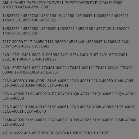
AM14 PVH57 PVF74 PVH98 PVE21 PVE27 PVE35 PVE47 MV150/90Z
MV200/140Z M4V290-170F
14528732 14528734 14551154 15441150 14608847 14636830 14616211
14592030 14566400 14557192
14533651 14533652 14528280 14528281 14508165 14577126 14592002
14551802 14508165
7117-30050 7117-34050 7117-38050 14516448 14608847 14608847 2401-
6357 2401-6292 K1051582
2401-9221 2401-9082 K1001992 2401-9264 2401-9167 2401-6292 2401-
9121 401-00454 170401-00027
2401-6357 2401-6292 170401-00029 170401-00012 170401-00041 170401-
00048 170401-00014 2401-6357
31N6-40050 31N6-40051 31N6-40052 31N6-40011 31N8-40050 31N8-40051
31N8-40052 31NA-40010 31N8-40011
31NA-40020 31NA-40022 31E7-02490 31Q6-40031 31Q8-40062 31QA-40021
31N6-40030
31N6-40031 31N6-40032 31N8-40061 31N8-40062 31N8-40063,31Q6-40010
31Q6-40011 31Q4-40040
31M6-40020 31N9-40020 31N9-40021 31N9-40022 31N9-40030 31M8-40060
31N6-40030
401-00422A 401-00265B K1013467A K1028103B K1010210B