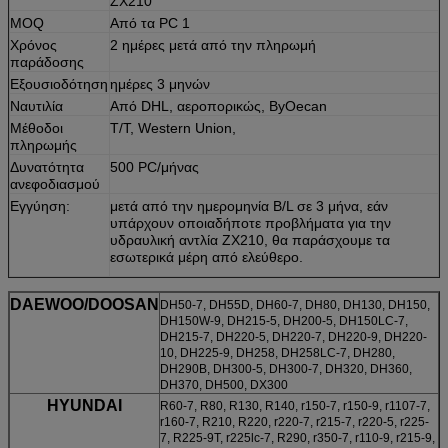
ZX210
MOQ
Από τα PC 1
Χρόνος
2 ημέρες μετά από την πληρωμή
παράδοσης
Εξουσιοδότηση
ημέρες 3 μηνών
Ναυτιλία
Από DHL, αεροπορικώς, ByOecan
Μέθοδοι
T/T, Western Union,
πληρωμής
Δυνατότητα
500 PC/μήνας
ανεφοδιασμού
Εγγύηση:
μετά από την ημερομηνία B/L σε 3 μήνα, εάν
υπάρχουν οποιαδήποτε προβλήματα για την
υδραυλική αντλία ZX210, θα παράσχουμε τα
εσωτερικά μέρη από ελεύθερο.
DAEWOO/DOOSAN
DH50-7, DH55D, DH60-7, DH80, DH130, DH150,
DH150W-9, DH215-5, DH200-5, DH150LC-7,
DH215-7, DH220-5, DH220-7, DH220-9, DH220-
10, DH225-9, DH258, DH258LC-7, DH280,
DH290B, DH300-5, DH300-7, DH320, DH360,
DH370, DH500, DX300
HYUNDAI
R60-7, R80, R130, R140, r150-7, r150-9, r1107-7,
r160-7, R210, R220, r220-7, r215-7, r220-5, r225-
7, R225-9T, r225lc-7, R290, r350-7, r110-9, r215-9,