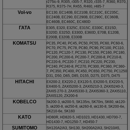
r275lc-9, R305, r305-7, R320, r335-7, R360, R370,
R375, R375-7H, R455, R460, r485-7
Vol-vo
EC130, EC140B, EC210B, EC210C, EC235C,
EC240B, EC290, EC290B, EC290C, EC360B,
EC460B, EC460C, EC480D
ΓΑΤΑ
E305, E320, E325C, E315C, E330C, E315D,
E320D, E325D, E330D, E360D, E70B, E120B,
E200B, E320B, E330B
KOMATSU
PC35, PC40, PC45, PC50, PC55, PC60, PC60-6,
PC70, PC75, PC78, PC80, PC90, PC100, PC110,
PC120, PC120-7, PC130, PC150, PC160, PC180,
PC200, PC200-6, PC200-7, PC200-8, PC210-8,
PC220-6, PC220-7, PC210, PC220, PC230,
PC240, PC240-8, PC270, PC300, PC360, PC360-
7, PC350, PC400, PC450, PC650, PC750, PC1250
D31, D50, D65, D85, D155, D275, D375, D475
HITACHI
EX200-2, EX220-2, EX120-5, EX200-5, EX220-5,
EX400-5, ZAXIS200-3, ZAXIS210-3, ZAXIS240-3,
ZAXIS 270-3, ZAXIS330-3, ZAXIS360-3, ZAXIS110,
ZAXIS120, ZX200-6
KOBELCO
Sk200-3, sk200-5, SK135rs, SK70rs, SK60, sk120-
5, sk200-8, sk250-8, sk260-8, sk130-8, SK200-6e,
SK210-6e, SK160
KATO
HD80R, HD820-5, HD1023, HD1430, HD700-7,
HD1430-7, HD1250-7, HD450-7
SUMITOMO
SH120A2/A3, SH130, SH200A2/A3, SH210A5,