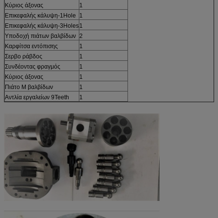
Κύριος άξονας
1
Επικεφαλής κάλυψη-1Hole
1
Επικεφαλής κάλυψη-3Holes
1
Υποδοχή πιάτων βαλβίδων
2
Καρφίτσα εντόπισης
1
Σερβο ράβδος
1
Συνδέοντας φραγμός
1
Κύριος άξονας
1
Πιάτο Μ βαλβίδων
1
Αντλία εργαλείων 9Teeth
1