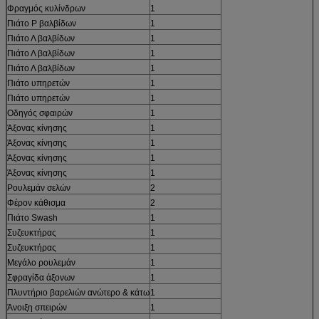
Φραγμός κυλίνδρων
1
Πιάτο Ρ βαλβίδων
1
Πιάτο Λ βαλβίδων
1
Πιάτο Λ βαλβίδων
1
Πιάτο Λ βαλβίδων
1
Πιάτο υπηρετών
1
Πιάτο υπηρετών
1
Οδηγός σφαιρών
1
Άξονας κίνησης
1
Άξονας κίνησης
1
Άξονας κίνησης
1
Άξονας κίνησης
1
Ρουλεμάν σελών
2
Φέρον κάθισμα
2
Πιάτο Swash
1
Συζευκτήρας
1
Συζευκτήρας
1
Μεγάλο ρουλεμάν
1
Σφραγίδα άξονων
1
Πλυντήριο βαρελιών ανώτερο & κάτω
1
Άνοιξη σπειρών
1