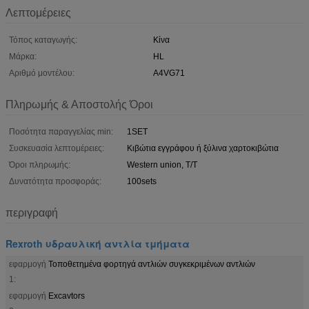
Λεπτομέρειες
Τόπος καταγωγής:
Κίνα
Μάρκα:
HL
Αριθμό μοντέλου:
A4VG71
Πληρωμής & Αποστολής Όροι
Ποσότητα παραγγελίας min:
1SET
Συσκευασία λεπτομέρειες:
Κιβώτια εγγράφου ή ξύλινα χαρτοκιβώτια
Όροι πληρωμής:
Western union, T/T
Δυνατότητα προσφοράς:
100sets
περιγραφή
Rexroth υδραυλική αντλία τμήματα
εφαρμογή
Τοποθετημένα φορτηγά αντλιών συγκεκριμένων αντλιών
1:
εφαρμογή
Excavtors