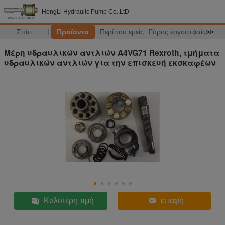
HongLi Hydraulic Pump Co.,LtD
Σπίτι
Προϊόντα
Περίπου εμείς
Γύρος εργοστασίων
>>
Μέρη υδραυλικών αντλιών A4VG71 Rexroth, τμήματα
υδραυλικών αντλιών για την επισκευή εκσκαφέων
Καλύτερη τιμή
επαφή