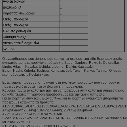
Άνοιξη δίσκων
4
Δαχτυλίδι Ο
1
Καρφίτσα κυλίνδρων
1
λεκές υποδοχών
1
λεκές υποδοχών
1
Σύνθετο ρουλεμάν
1
Κάθισμα άνοιξη
1
Αιφνιδιαστικό δαχτυλίδι
1
ΚΛΕΙΔΙ
1
Ο ανεφοδιασμός επιχείρησής μας κυρίως τα περισσότερα είδη διάσημων μερών
αντικατάστασης εμπορικών σημάτων για Sauer Danfoss, Rexroth, Ceterpillar,
Linde, Hitachi, Kayaba, Uchida, Liberher, Daikin, Kawasaki,
Eaton, Nachi, Kubota, Toshiba, Kumatsu, Jeil, Yuken, Parker, Yanmar, Oilgear,
μέρη υδραυλικής Poclain κ.λπ.
Εμείς επίσης πρόθυμοι στην ανάπτυξη των νέων προϊόντων που χορηγούν τα
παρεχόμενα δείγματα ή τα σχέδια για επί παραγγελία.
Κάνουμε πάντα το καλύτερό μας για να παρέχουμε στην καλύτερη υπηρεσία μας
σε κάθε πελάτες τη γρήγορη παράδοσή μας και την τέλεια υπηρεσία.
Για τα φορτηγά συγκεκριμένων αντλιών και τα φορτηγά αναμικτών μπορούμε να
παρέχουμε κάτω από τα πρότυπα:
A11VO130/A11VO145/A11VO190/A11VO260/A11VLO145/A11VLO190/A11VLO1
A4vg90/a4vtg90/a4vg71/a4vtg71/a4vg125/a4vg180/plm-9
A7VO28/A7VO55/A7VO107/A7VO160/
SPV21/SPV22/SPV23/SPV6/119/EATON5423/PV90R100/PV089/K5V200/K5V14
MF23/MF22/MF21.
A10VSO28/A10VO28/A2FO23/A2FO32/A2FO16