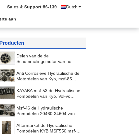
Sales & Support:
86-139
Dutch
erte aan
Producten
Delen van de de
Schommelingsmotor van het
Kubaotagraafwerktuig KX161 de
Hydraulische met Cilinderblok en
Anti Corrosieve Hydraulische de
Balgids
Motordelen van Kyb, msf-85
Delen van de de Zuigerpomp
van MSF85 Kyb Hydraulische
KAYABA msf-53 de Hydraulische
Pompdelen van Kyb, Vol-vo
20460-35303 Delen van de
Zuigermotor
Msf-46 de Hydraulische
Pompdelen 20460-34604 van
MSF46 Kayaba met PERSspeld
en de ROLlente
Aftermarket de Hydraulische
Pompdelen KYB MSF550 msf-
550 van Kayaba