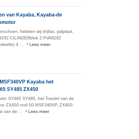
en van Kayaba, Kayaba-de
smotor
rschoen, hebben wij drijfas, palplaat,
A9292 CILINDERblok 2 PVA9292
eelte) 4 ...
Lees meer
 MSF340VP Kayaba het
465 SY485 ZX450
vtor SY465 SY485, het Toestel van de
voor ZX450 msf-50 MSF340VP, ZX450-
t van de ...
Lees meer