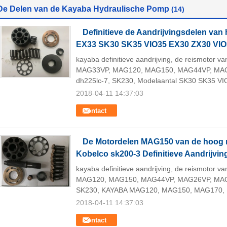
De Delen van de Kayaba Hydraulische Pomp
(14)
Definitieve de Aandrijvingsdelen van
EX33 SK30 SK35 VIO35 EX30 ZX30 VIO
kayaba definitieve aandrijving, de reismotor 
MAG33VP, MAG120, MAG150, MAG44VP, MAG2
dh225lc-7, SK230, Modelaantal SK30 SK35 VI
2018-04-11 14:37:03
Contact
De Motordelen MAG150 van de hoog 
Kobelco sk200-3 Definitieve Aandrijvin
kayaba definitieve aandrijving, de reismotor 
MAG120, MAG150, MAG44VP, MAG26VP, MAG17
SK230, KAYABA MAG120, MAG150, MAG170, 
2018-04-11 14:37:03
Contact