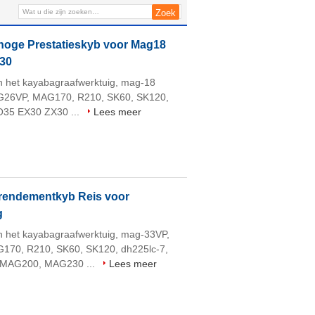
Vervangingsuitrustingen
 hoge Prestatieskyb voor Mag18
30
van het kayabagraafwerktuig, mag-18
6VP, MAG170, R210, SK60, SK120,
O35 EX30 ZX30 ...
Lees meer
rendementkyb Reis voor
g
van het kayabagraafwerktuig, mag-33VP,
0, R210, SK60, SK120, dh225lc-7,
MAG200, MAG230 ...
Lees meer