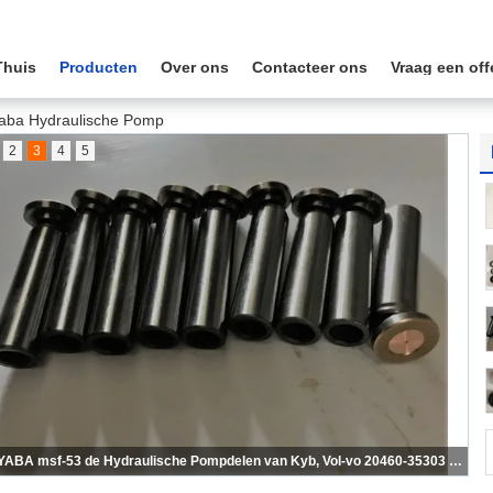
Thuis
Producten
Over ons
Contacteer ons
Vraag een off
aba Hydraulische Pomp
2
3
4
5
Msf-46 de Hydraulische Pompdelen 20460-34604 van MSF46 Kayaba met PERSspeld en de ROLlente