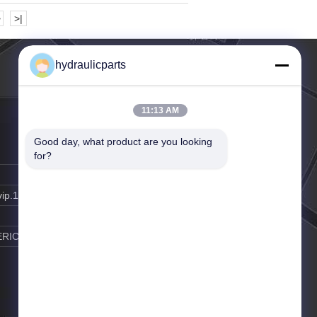
>
>|
hydraulicparts
11:13 AM
Good day, what product are you looking 
for?
vip.163.com
ERIC GAO