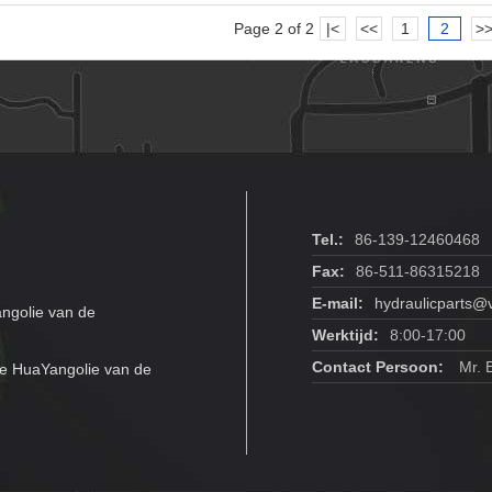
Page 2 of 2
|<
<<
1
2
>
Tel.:
86-139-12460468
Fax:
86-511-86315218
E-mail:
hydraulicparts@
ngolie van de
Werktijd:
8:00-17:00
Contact Persoon:
Mr. 
e HuaYangolie van de