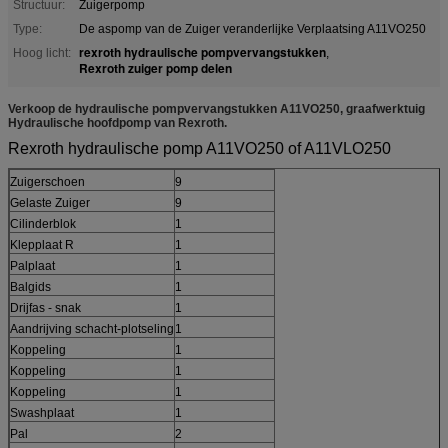
Structuur:
Zuigerpomp
Type:
De aspomp van de Zuiger veranderlijke Verplaatsing A11VO250
rexroth hydraulische pompvervangstukken
Hoog licht:
,
Rexroth zuiger pomp delen
Verkoop de hydraulische pompvervangstukken A11VO250, graafwerktuig
Hydraulische hoofdpomp van Rexroth.
Rexroth hydraulische pomp A11VO250 of A11VLO250
Zuigerschoen
9
Gelaste Zuiger
9
Cilinderblok
1
Klepplaat R
1
Palplaat
1
Balgids
1
Drijfas - snak
1
Aandrijving schacht-plotseling
1
Koppeling
1
Koppeling
1
Koppeling
1
Swashplaat
1
Pal
2