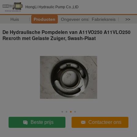
HongLi Hydraulic Pump Co.,LtD
Huis
Producten
Ongeveer ons
Fabrieksreis
>>
De Hydraulische Pompdelen van A11VO250 A11VLO250
Rexroth met Gelaste Zuiger, Swash-Plaat
Beste prijs
Contacteer ons