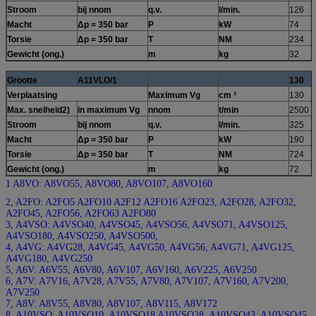
Stroom
bij nnom
q.v.
l/min.
126
Macht
Δp = 350 bar
P
kW
74
Torsie
Δp = 350 bar
T
NM
234
Gewicht (ong.)
m
kg
32
Grootte
A11VLO/1
130
Verplaatsing
Maximum Vg
cm ³
130
Max. snelheid2)
in maximum Vg
nnom
t/min
2500
Stroom
bij nnom
q.v.
l/min.
325
Macht
Δp = 350 bar
P
kW
190
Torsie
Δp = 350 bar
T
NM
724
Gewicht (ong.)
m
kg
72
1 A8VO: A8VO55, A8VO80, A8VO107, A8VO160
2, A2FO: A2FO5 A2FO10 A2F12 A2FO16 A2FO23, A2FO28, A2FO32,
A2FO45, A2FO56, A2FO63 A2FO80
3, A4VSO: A4VSO40, A4VSO45, A4VSO56, A4VSO71, A4VSO125,
A4VSO180, A4VSO250, A4VSO500,
4, A4VG: A4VG28, A4VG45, A4VG50, A4VG56, A4VG71, A4VG125,
A4VG180, A4VG250
5, A6V: A6V55, A6V80, A6V107, A6V160, A6V225, A6V250
6, A7V: A7V16, A7V28, A7V55, A7V80, A7V107, A7V160, A7V200,
A7V250
7, A8V: A8V55, A8V80, A8V107, A8V115, A8V172
8, A10VSO: A10VSO10, A10VSO18 A10VSO28, A10VSO43, A10VSO45,