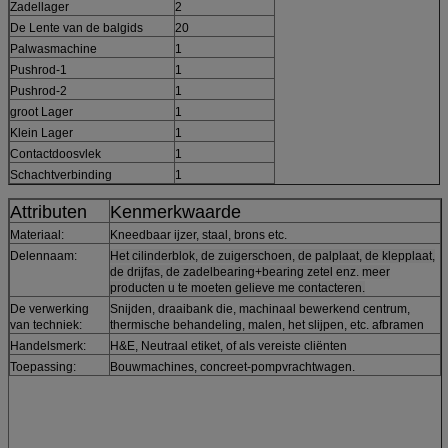
Zadellager
2
De Lente van de balgids
20
Palwasmachine
1
Pushrod-1
1
Pushrod-2
1
groot Lager
1
Klein Lager
1
Contactdoosvlek
1
Schachtverbinding
1
Attributen
Kenmerkwaarde
Materiaal:
Kneedbaar ijzer, staal, brons etc.
Delennaam:
Het cilinderblok, de zuigerschoen, de palplaat, de klepplaat,
de drijfas
, de zadelbearing+bearing zetel enz. meer
producten u te moeten gelieve me contacteren.
De verwerking
Snijden, draaibank die, machinaal bewerkend centrum,
van techniek:
thermische behandeling, malen, het slijpen, etc. afbramen
Handelsmerk
:
H&E, Neutraal etiket, of als vereiste cliënten
Toepassing:
Bouwmachines, concreet-pompvrachtwagen.