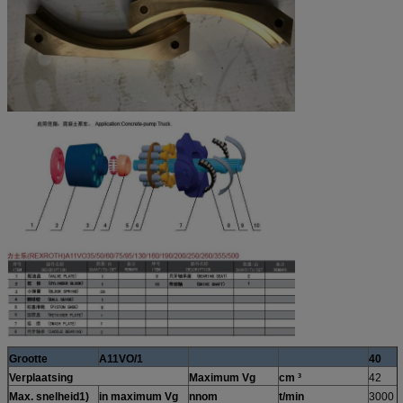
Grootte
A11VO/1
40
Verplaatsing
Maximum Vg
cm ³
42
Max. snelheid1)
in maximum Vg
nnom
t/min
3000