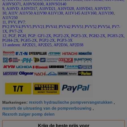
A10VSO71, A10VSO100, A10VSO140
9, A10VD: A10VD17, A10VD21, A10VD28, A10VD43, A10VD71
10, A11V: A11V50 A11V90 A11V130, A11V145 A11V160, A11V190,
A11V250
11, PVV, PV7:
PV2.PVV4.PVV5.PVV21.PVV41.PVV42.PVV51.PVV52.PVV54, PV7-
1X, PV7-2X
12, PGF, PGH, PGP: GF1-2X, PGF2-2X, PGF3-3X, PGH2-2X, PGH3-2X,
PGH4-2X, PGH5-2X, PGP2-2X, PGP3-3X
13 anderen: AP2D21, AP2D25, AP2D36, AP2D38
rexroth hydraulische pompvervangstukken
Markeringen:
,
rexroth de uitrusting van de pompverbouwing
,
Rexroth zuiger pomp delen
Krijg de beste prijs voor