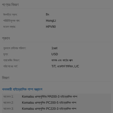
পণ্যের বিবরণ
উৎপত্তি স্থল:
চীন
পরিচিতিমুলক নাম:
HongLi
মডেল নম্বার:
HPV90
প্রদান
ন্যূনতম চাহিদার পরিমাণ:
1set
মূল্য:
USD
প্যাকেজিং বিবরণ:
কাগজ এবং কাঠের বাক্স
পরিশোধের শর্ত:
T/T, ওয়েস্টার্ন ইউনিয়ন, L/C
বিবরণ
খননকারী হাইড্রোলিক পাম্প যন্ত্রাংশ
আবেদন 1:
Komatsu এক্সক্লুসিটার পিসি200-3 হাইড্রোলিক পাম্প
আবেদন 2:
Komatsu এক্সক্লুসিভ PC200-5 হাইড্রোলিক পাম্প
আবেদন 3:
Komatsu এক্সক্লুসিভ PC220-3 হাইড্রোলিক পাম্প