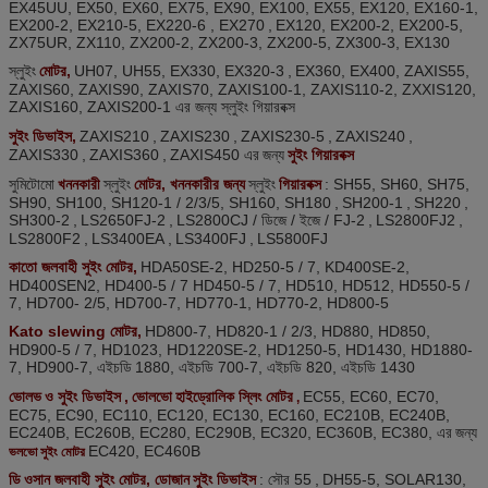
EX45UU, EX50, EX60, EX75, EX90, EX100, EX55, EX120, EX160-1,
EX200-2, EX210-5, EX220-6 , EX270
,
EX120, EX200-2, EX200-5,
ZX75UR, ZX110, ZX200-2, ZX200-3, ZX200-5, ZX300-3, EX130
স্লুইং
মোটর,
UH07, UH55, EX330, EX320-3
,
EX360, EX400, ZAXIS55,
ZAXIS60, ZAXIS90, ZAXIS70, ZAXIS100-1, ZAXIS110-2, ZXXIS120,
ZAXIS160, ZAXIS200-1 এর জন্য স্লুইং গিয়ারবক্স
সুইং ডিভাইস,
ZAXIS210
,
ZAXIS230
,
ZAXIS230-5
,
ZAXIS240
,
ZAXIS330
,
ZAXIS360
,
ZAXIS450 এর
জন্য
সুইং গিয়ারবক্স
সুমিটোমো
খননকারী
স্লুইং
মোটর, খননকারীর জন্য
স্লুইং
গিয়ারবক্স
: SH55, SH60, SH75,
SH90, SH100, SH120-1 / 2/3/5, SH160, SH180
,
SH200-1
,
SH220
,
SH300-2
,
LS2650FJ-2
,
LS2800CJ / ডিজে / ইজে / FJ-2
,
LS2800FJ2
,
LS2800F2
,
LS3400EA
,
LS3400FJ
,
LS5800FJ
কাতো জলবাহী সুইং মোটর,
HDA50SE-2, HD250-5 / 7, KD400SE-2,
HD400SEN2, HD400-5 / 7 HD450-5 / 7, HD510, HD512, HD550-5 /
7, HD700- 2/5, HD700-7, HD770-1, HD770-2, HD800-5
Kato slewing মোটর,
HD800-7, HD820-1 / 2/3, HD880, HD850,
HD900-5 / 7, HD1023, HD1220SE-2, HD1250-5, HD1430, HD1880-
7, HD900-7, এইচডি
1880, এইচডি 700-7, এইচডি 820, এইচডি 1430
ভোলভ
ও সুইং ডিভাইস
,
ভোলভো
হাইড্রোলিক স্লিং মোটর
EC55, EC60, EC70,
,
EC75, EC90, EC110, EC120, EC130, EC160, EC210B, EC240B,
EC240B, EC260B, EC280, EC290B, EC320, EC360B, EC380, এর
জন্য
EC420, EC460B
ভলভো সুইং মোটর
ডি
ওসান জলবাহী সুইং মোটর, ডোজান
সুইং ডিভাইস
: সৌর 55
,
DH55-5, SOLAR130,