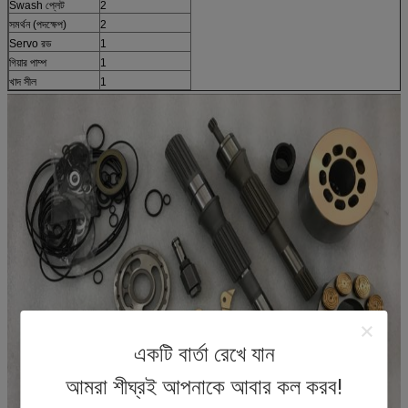
Swash প্লেট
2
সমর্থন (পদক্ষেপ)
2
Servo রড
1
গিয়ার পাম্প
1
খাদ সীল
1
একটি বার্তা রেখে যান
আমরা শীঘ্রই আপনাকে আবার কল করব!