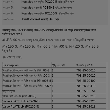
আবেদন 4:
Komatsu এক্সক্লুসিভ PC220-5 হাইড্রোলিক পাম্প
আবেদন 5:
Komatsu খননকারী PC150-3 হাইড্রোলিক পাম্প
আবেদন 6:
Komatsu এক্সক্লুসিভ PC150-5 হাইড্রোলিক পাম্প
খননকারী পাম্প অংশ
জলবাহী পাম্প স্প্রে
লক্ষণীয় করা:
,
কোমাটসু পিসি ২00-3 বা কোমাতু পিসি ২005 এর জন্য এইচপিভি 90 বিক্রি করুন হাইড্রোলিক পাম্প
প্রতিস্থাপনের অংশ।
এইচপিভি 90 অনেক কমাসু এক্সক্যাটারের সাথে কাজ করছে যেমন হাইড্রোলিক পাম্প:
পিসি 150-3, পিসি 150-5, পিসি ২00-3, পিসি ২00-5, পিসি২20-3, পিসি২20-5
ইত্যাদি।
এবং এটি অংশ নং:
Descreption
Qty এ / সেট
ই এম রি। পার্ট #
সিওয়াইএল.বিএলকে + ভিপি এলএইচ পিসি ২00-3
1
708-25-00010
সিওয়াইএল.বিএলকে + ভিপি আরএইচ পিসি ২00-3
1
708-25-00020
সিওয়াইএল.বিএলকে + ভিপি এলএইচ পিসি ২005-5
1
708-25-00400
সিওয়াইএল.বিএলকে + ভিপি আরএইচ পিসি ২005-5
1
708-25-00410
সিলিন্ডার ব্লক
1
708-25-13151
ভালভ প্ল্যাট এলএইচ (পিসি ২00-3)
1
708-25-13210
Valve PLATE RH (PC200-3)
1
708-25-13220
Valve PLATE LH (PC200-5)
1
708-25-13611