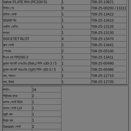
Valve PLATE RH (PC200-5)
1
708-25-13621
পিস্টন শো
9
708-25-00200 / 13311
রৈখিক প্লেট
1
708-25-13422
SNAP রিং
1
708-25-13410
ওয়াশিং মেশিন
1
708-25-13120
বসন্ত
1
708-25-13130
SOCETET BLOT
4
708-25-13470
ফক্স প্লেট
2
708-25-13441
স্পেসার
2
708-25-05100
সিএম রক পিসি200-3
1
708-25-13411
ক্র্যাড সাপোর্ট এলএইচ (রিয়ার,) পিসি ২00-3 / 5
1
708-25-00490
ক্র্যাড সাপোর্ট আরএইচ (ফ্রন্ট) পিসি ২00-3 / 5
1
708-25-00480
খাদ, সামনে
1
708-25-12710
খাদ, রিয়ার
1
708-25-12720
পিস্টন
18
সিলিন্ডার ব্লক
2
ভালভ প্লেট RH
1
ভালভ প্লেট LH
1
ফ্রন্ট খাদ
1
রিয়ার খাদ
1
Swash প্লেট
2