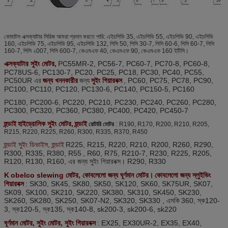
কোমাটস এক্সক্যাটার সিরিজ আমরা প্রদান করতে পারি: এইচপিভি 35, এইচপিভি 55, এইচপিভি 90, এইচপিভি
160, এইচপিভি 75, এইচপিভি 95, এইচপিভি 132, পিসি 50, পিসি 30-7, পিসি 60-6, পিসি 60-7, পিসি
160-7, পিসি ২007, পিসি 600-7, কেএমএফ 40, কেএমএফ 90, কেএমএফ 160 ইটিসি।
এক্সক্যাটার সুইং মোটর,
PC55MR-2, PC56-7, PC60-7, PC70-8, PC60-8,
PC78US-6, PC130-7, PC20, PC25, PC18, PC30, PC40, PC55,
PC50UR এর
জন্য খননকারীর
জন্য
সুইং গিয়ারবক্স
, PC60, PC75, PC78, PC90,
PC100, PC110, PC120, PC130-6, PC140, PC150-5, PC160
PC180, PC200-6, PC220, PC210, PC230, PC240, PC260, PC280,
PC300, PC320, PC360, PC380, PC400, PC420, PC450-7
হুন্ডাই
হাইড্রোলিক সুইং মোটর,
হুন্ডাই
:
রোটারি মোটর
R190, R170, R200, R210, R205,
R215, R220, R225, R260, R300, R335, R370, R450
হুন্ডাই সুইং ডিভাইস, হুন্ডাই
R225, R215, R220, R210, R200, R260, R290,
R300, R335, R380, R55
, R60, R75, R210-7, R230, R225, R205,
R120, R130, R160, এর জন্য সুইং গিয়ারবক্স। R290, R330
K
obelco slewing মোটর, কোবলেলো জন্য ঘূর্ণমান মোটর।
কোবলেলো জন্য স্লুইভিং
গিয়ারবক্স
: SK30, SK45, SK80, SK50, SK120, SK60, SK75UR, SK07,
SK09, SK100, SK210, SK220, SK380, SK310, SK450, SK230,
SK260, SK280, SK250, SK07-N2, SK320, SK330 , এসকি
360, স্ক120-
3, স্ক120-5, স্ক135, স্ক140-8, sk200-3, sk200-6, sk220
ঘূর্ণমান মোটর, সুইং মোটর, সুইং গিয়ারবক্স
: EX25, EX30UR-2, EX35, EX40,