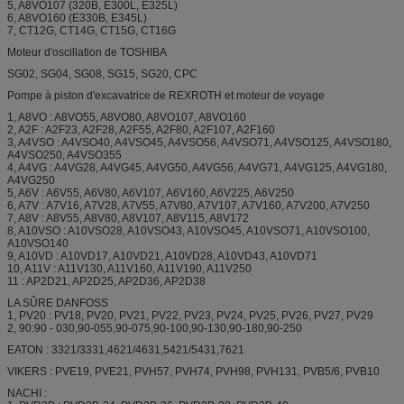
5, A8VO107 (320B, E300L, E325L)
6, A8VO160 (E330B, E345L)
7, CT12G, CT14G, CT15G, CT16G
Moteur d'oscillation de TOSHIBA
SG02, SG04, SG08, SG15, SG20, CPC
Pompe à piston d'excavatrice de REXROTH et moteur de voyage
1, A8VO : A8VO55, A8VO80, A8VO107, A8VO160
2, A2F : A2F23, A2F28, A2F55, A2F80, A2F107, A2F160
3, A4VSO : A4VSO40, A4VSO45, A4VSO56, A4VSO71, A4VSO125, A4VSO180,
A4VSO250, A4VSO355
4, A4VG : A4VG28, A4VG45, A4VG50, A4VG56, A4VG71, A4VG125, A4VG180,
A4VG250
5, A6V : A6V55, A6V80, A6V107, A6V160, A6V225, A6V250
6, A7V : A7V16, A7V28, A7V55, A7V80, A7V107, A7V160, A7V200, A7V250
7, A8V : A8V55, A8V80, A8V107, A8V115, A8V172
8, A10VSO : A10VSO28, A10VSO43, A10VSO45, A10VSO71, A10VSO100,
A10VSO140
9, A10VD : A10VD17, A10VD21, A10VD28, A10VD43, A10VD71
10, A11V : A11V130, A11V160, A11V190, A11V250
11 : AP2D21, AP2D25, AP2D36, AP2D38
LA SÛRE DANFOSS
1, PV20 : PV18, PV20, PV21, PV22, PV23, PV24, PV25, PV26, PV27, PV29
2, 90:90 - 030,90-055,90-075,90-100,90-130,90-180,90-250
EATON : 3321/3331,4621/4631,5421/5431,7621
VIKERS : PVE19, PVE21, PVH57, PVH74, PVH98, PVH131, PVB5/6, PVB10
NACHI :