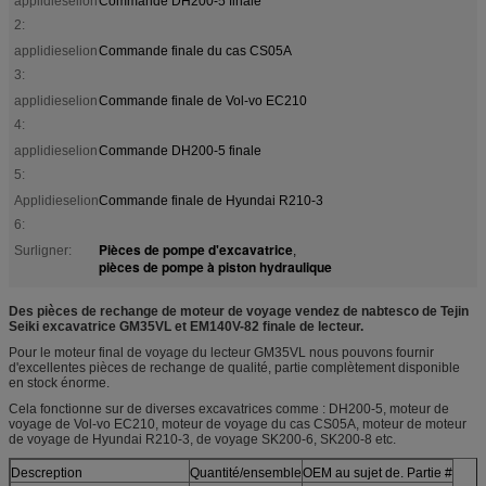
applidieselion
Commande DH200-5 finale
2:
applidieselion
Commande finale du cas CS05A
3:
applidieselion
Commande finale de Vol-vo EC210
4:
applidieselion
Commande DH200-5 finale
5:
Applidieselion
Commande finale de Hyundai R210-3
6:
Pièces de pompe d'excavatrice
Surligner:
,
pièces de pompe à piston hydraulique
Des pièces de rechange de moteur de voyage vendez de nabtesco de Tejin
Seiki excavatrice GM35VL et EM140V-82 finale de lecteur.
Pour le moteur final de voyage du lecteur GM35VL nous pouvons fournir
d'excellentes pièces de rechange de qualité, partie complètement disponible
en stock énorme.
Cela fonctionne sur de diverses excavatrices comme : DH200-5, moteur de
voyage de Vol-vo EC210, moteur de voyage du cas CS05A, moteur de moteur
de voyage de Hyundai R210-3, de voyage SK200-6, SK200-8 etc.
Descreption
Quantité/ensemble
OEM au sujet de. Partie #