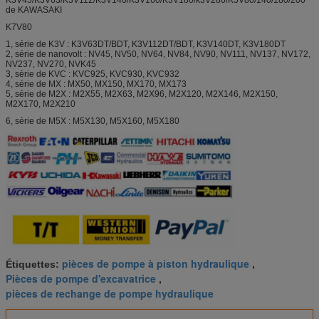
de KAWASAKI
K7V80
1, série de K3V : K3V63DT/BDT, K3V112DT/BDT, K3V140DT, K3V180DT
2, série de nanovolt : NV45, NV50, NV64, NV84, NV90, NV111, NV137, NV172,
NV237, NV270, NVK45
3, série de KVC : KVC925, KVC930, KVC932
4, série de MX : MX50, MX150, MX170, MX173
5, série de M2X : M2X55, M2X63, M2X96, M2X120, M2X146, M2X150,
M2X170, M2X210
6, série de M5X : M5X130, M5X160, M5X180
pièces de pompe à piston hydraulique
Étiquettes:
,
Pièces de pompe d'excavatrice
,
pièces de rechange de pompe hydraulique