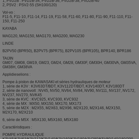
1, PVD2B : PVD2B-34, PVD2B-36, PVD2B-38, PVD2B-40
2, PSV2 : PSV2-55 (SH100/120)
Vol-vo :
F11-5, F11-10, F11-14, F11-19, F11-58, F11-60, F11-80, F11-90, F11-110, F11-
150, F11-250
KAYABA
MAG120, MAG150, MAG170, MAG200, MAG230
LINDE
B2PV50 (BPR50), B2PV75 (BPR75), B2PV105 (BPR105), BPR140, BPR186
TAIJIN
GM07, GM08, GM19, GM23, GM24, GM28, GM30F, GM30H, GM30VA, GM35VA,
GM38H, GM38VA
Applidieselions :
Pompe à piston de KAWASAKI et séries hydrauliques de moteur
1, série de K3V : K3V63DT/BDT, K3V112DT/BDT, K3V140DT, K3V180DT
2, série de nanovolt : NV45, NV50, NV64, NV84, NV90, NV111, NV137, NV172,
NV237, NV270, NVK45
3, série de KVC : KVC925, KVC930, KVC932
4, série de MX : MX50, MX150, MX170, MX173
5, série de M2X : M2X55, M2X63, M2X96, M2X120, M2X146, M2X150,
M2X170, M2X210
6, série de M5X : M5X130, M5X160, M5X180
Caractéristiques :
POMPE HYDRAULIQUE
K3V45/K3V63/K3V112/K3V140/K3V160/K3V180/k3V280/K5V80/140/180/200