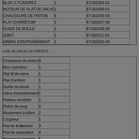
BLOC-CYLINDRES
1
671B2004-01
MOTEUR DE PLAT DE VALVE
1
671B2009-01
CHAUSSURE DE PISTON
9
671B2040-03
PLAT D'ARRÊTOIR
1
671B2007-00
GUIDE DE BOULE
1
671B2008-00
JOINT
1
671B2011-01
ARBRE D'ENTRAÎNEMENT
1
671B2002-00
Liste de pièces de GM35VL :
Chaussure de piston
9
Bloc-cylindres
1
Plat M de valve
1
Plat d'arrêtoir
1
Guide de boule
1
Arbre d'entraînement
1
Plateau oscillant
1
Piston de joug
2
Roulement à billes
2
Coupleur
1
Plat de frottement
3
Plat de séparation
4
Pressez la goupille
5