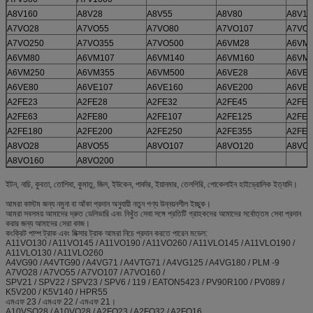
A8V160
A8V28
A8V55
A8V80
A8V10
A7VO28
A7VO55
A7VO80
A7VO107
A7VO1
A7VO250
A7VO355
A7VO500
A6VM28
A6VM
A6VM80
A6VM107
A6VM140
A6VM160
A6VM
A6VM250
A6VM355
A6VM500
A6VE28
A6VE5
A6VE80
A6VE107
A6VE160
A6VE200
A6VE2
A2FE23
A2FE28
A2FE32
A2FE45
A2FE5
A2FE63
A2FE80
A2FE107
A2FE125
A2FE1
A2FE180
A2FE200
A2FE250
A2FE355
A2FE5
A8VO28
A8VO55
A8VO107
A8VO120
A8VO1
A8VO160
A8VO200
ইটন, নাচি, কুবতা, তোশিবা, কুমাতু, জিল, ইউকেন, পার্কার, ইয়ানমার, তেলগিরি, পোকেলাইন হাইড্রোলিক ইত্যাদি।
আমরা কাস্টম জন্য নমুনা বা আঁকা প্রদান অনুযায়ী নতুন পণ্য উন্নয়নশীল ইচ্ছুক।
আমরা সবসময় আমাদের দ্রুত ডেলিভারি এবং নিখুঁত সেবা সঙ্গে প্রতিটি গ্রাহকদের আমাদের সর্বোত্তম সেবা প্রদান
করার জন্য আমাদের সেরা কাজ।
কংক্রিট পাম্প ট্রাক এবং মিক্সার ট্রাক আমরা নিচে প্রদান করতে পারেন মডেল:
A11VO130 / A11VO145 / A11VO190 / A11VO260 / A11VLO145 / A11VLO190 /
A11VLO130 / A11VLO260
A4VG90 / A4VTG90 / A4VG71 / A4VTG71 / A4VG125 / A4VG180 / PLM -9
A7VO28 / A7VO55 / A7VO107 / A7VO160 /
SPV21 / SPV22 / SPV23 / SPV6 / 119 / EATON5423 / PV90R100 / PV089 /
K5V200 / K5V140 / HPR55
এমএফ 23 / এমএফ 22 / এমএফ 21।
A10VSO28 / A10VO28 / A2FO23 / A2FO32 / A2FO16