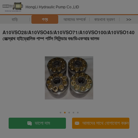
HongLi Hydraulic Pump Co.,LtD
বাড়ি
পণ্য
আমাদের সম্পর্কে
কারখানা ভ্রমণ
>>
A10VSO28/A10VSO45/A10VSO71/A10VSO100/A10VSO140
রেক্স্রোথ হাইড্রোলিক পাম্প পার্টস সিলিন্ডার বক/ডিএফআর ভালভ
ভালো দাম
আমাদের সাথে যোগাযোগ করুন