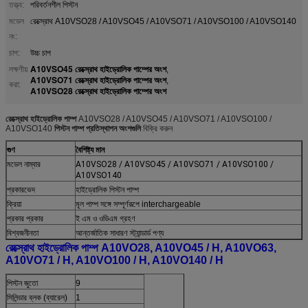
তত্ত্ব:
পরিবর্তনশীল পিস্টন
মডেল
রেক্স্রোথ A10VSO28 / A10VSO45 / A10VSO71 / A10VSO100 / A10VSO140
নং:
চাপ:
উচ্চ চাপ
A10VSO45 রেক্স্রোথ হাইড্রোলিক পাম্পের অংশ
লক্ষণীয়
,
A10VSO71 রেক্স্রোথ হাইড্রোলিক পাম্পের অংশ
,
করা:
A10VSO28 রেক্স্রোথ হাইড্রোলিক পাম্পের অংশ
রেক্স্রোথ হাইড্রোলিক পাম্প
A10VSO28 / A10VSO45 / A10VSO71 / A10VSO100 /
A10VSO140
পিস্টন পাম্প প্রতিস্থাপন অংশগুলি
বিক্রি করুন
গুণ
বৈশিষ্ট্য মান
মডেল নাম্বার
A10VSO28 / A10VSO45 / A10VSO71 / A10VSO100 /
A10VSO140
প্রকারভেদ
হাইড্রোলিক পিস্টন পাম্প
ক্রিয়া
মূল পাম্প সঙ্গে সম্পূর্ণরূপে interchargeable
প্রকার প্রকার
ই এম ও ওডিএম গ্রহণ
বিশ্বজনীনতা
আন্তর্জাতিক সাধারণ স্ট্যান্ডার্ড পণ্য
রেক্স্রোথ হাইড্রোলিক পাম্প A10VO28, A10VO45 / H, A10VO63,
A10VO71 / H, A10VO100 / H, A10VO140 / H
পিস্টন জুতো
9
সিলিন্ডার ব্লক (ব্যারেল)
1