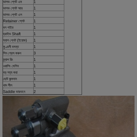
ভালভ প্লেট এম
1
ভালভ প্লেট আর
1
ভালভ প্লেট এল
1
Retainer প্লেট
1
বল গাইড
1
ড্রাইভ Shaft
1
স্যাশ প্লেট (ইয়োক)
1
কুণ্ডলী বসন্ত
1
পিন প্রেস করুন
3
স্ন্যাপ রিং
1
ওয়াশিং মেশিন
1
বড় সহ্য করা
1
ছোট জন্মদান
1
খাদ সীল
1
Saddle ভারবহন
2