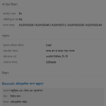
পণ্যের বিবরণ
উৎপত্তি স্থল:
চীন
পরিচিতিমুলক নাম:
HL
মডেল নম্বার:
A10VSO28 / A10VSO45 / A10VSO71 / A10VSO100 / A10VSO140
প্রদান
ন্যূনতম চাহিদার পরিমাণ:
1set
প্যাকেজিং বিবরণ:
কাগজ বক্স বা কাঠের শক্ত কাগজ
পরিশোধের শর্ত:
ওয়েস্টার্ন ইউনিয়ন, টি / টি
যোগানের ক্ষমতা:
100sets
বিবরণ
Rexroth হাইড্রোলিক পাম্প যন্ত্রাংশ
প্রয়োগ:
সামুদ্রিক এবং নৌকা এবং প্রকৌশল
গঠন:
পিস্টন পাম্প
ক্ষমতা:
হাইড্রোলিক শক্তি