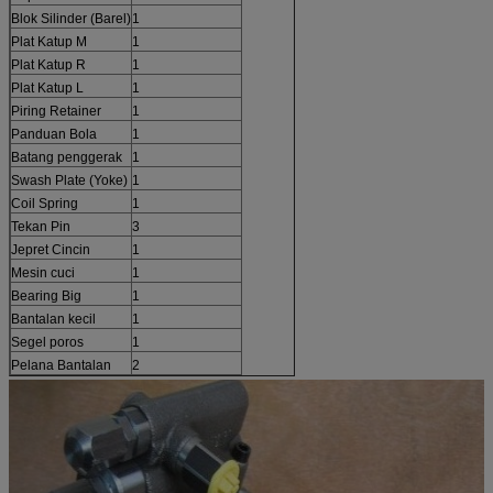
Blok Silinder (Barel)
1
Plat Katup M
1
Plat Katup R
1
Plat Katup L
1
Piring Retainer
1
Panduan Bola
1
Batang penggerak
1
Swash Plate (Yoke)
1
Coil Spring
1
Tekan Pin
3
Jepret Cincin
1
Mesin cuci
1
Bearing Big
1
Bantalan kecil
1
Segel poros
1
Pelana Bantalan
2