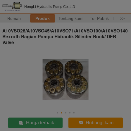
HongLi Hydraulic Pump Co.,LtD
Rumah
Produk
Tentang kami
Tur Pabrik
>>
A10VSO28/A10VSO45/A10VSO71/A10VSO100/A10VSO140
Rexroth Bagian Pompa Hidraulik Silinder Bock/ DFR
Valve
Harga terbaik
Hubungi kami