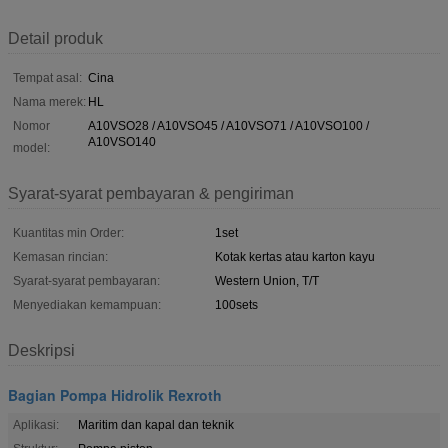
Detail produk
Tempat asal:
Cina
Nama merek:
HL
Nomor
A10VSO28 / A10VSO45 / A10VSO71 / A10VSO100 /
A10VSO140
model:
Syarat-syarat pembayaran & pengiriman
Kuantitas min Order:
1set
Kemasan rincian:
Kotak kertas atau karton kayu
Syarat-syarat pembayaran:
Western Union, T/T
Menyediakan kemampuan:
100sets
Deskripsi
Bagian Pompa Hidrolik Rexroth
Aplikasi:
Maritim dan kapal dan teknik