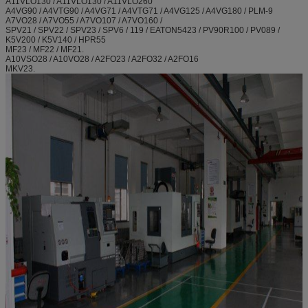
A11VLO130 / A11VLO130 / A11VLO260
A4VG90 / A4VTG90 / A4VG71 / A4VTG71 / A4VG125 / A4VG180 / PLM-9
A7VO28 / A7VO55 / A7VO107 / A7VO160 /
SPV21 / SPV22 / SPV23 / SPV6 / 119 / EATON5423 / PV90R100 / PV089 /
K5V200 / K5V140 / HPR55
MF23 / MF22 / MF21.
A10VSO28 / A10VO28 / A2FO23 / A2FO32 / A2FO16
MKV23.