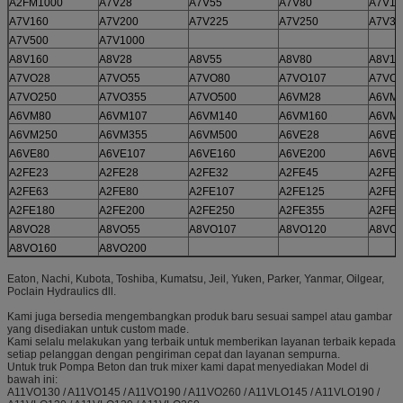
A2FM1000
A7V28
A7V55
A7V80
A7V10
A7V160
A7V200
A7V225
A7V250
A7V35
A7V500
A7V1000
A8V160
A8V28
A8V55
A8V80
A8V10
A7VO28
A7VO55
A7VO80
A7VO107
A7VO1
A7VO250
A7VO355
A7VO500
A6VM28
A6VM
A6VM80
A6VM107
A6VM140
A6VM160
A6VM
A6VM250
A6VM355
A6VM500
A6VE28
A6VE5
A6VE80
A6VE107
A6VE160
A6VE200
A6VE2
A2FE23
A2FE28
A2FE32
A2FE45
A2FE5
A2FE63
A2FE80
A2FE107
A2FE125
A2FE1
A2FE180
A2FE200
A2FE250
A2FE355
A2FE5
A8VO28
A8VO55
A8VO107
A8VO120
A8VO1
A8VO160
A8VO200
Eaton, Nachi, Kubota, Toshiba, Kumatsu, Jeil, Yuken, Parker, Yanmar, Oilgear,
Poclain Hydraulics dll.
Kami juga bersedia mengembangkan produk baru sesuai sampel atau gambar
yang disediakan untuk custom made.
Kami selalu melakukan yang terbaik untuk memberikan layanan terbaik kepada
setiap pelanggan dengan pengiriman cepat dan layanan sempurna.
Untuk truk Pompa Beton dan truk mixer kami dapat menyediakan Model di
bawah ini:
A11VO130 / A11VO145 / A11VO190 / A11VO260 / A11VLO145 / A11VLO190 /