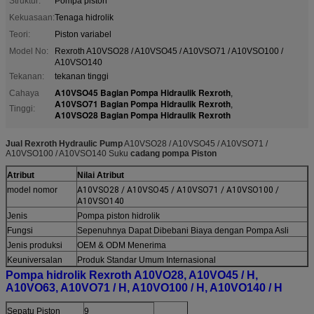
Struktur:
Pompa piston
Kekuasaan:
Tenaga hidrolik
Teori:
Piston variabel
Model No:
Rexroth A10VSO28 / A10VSO45 / A10VSO71 / A10VSO100 /
A10VSO140
Tekanan:
tekanan tinggi
A10VSO45 Bagian Pompa Hidraulik Rexroth
Cahaya
,
A10VSO71 Bagian Pompa Hidraulik Rexroth
,
Tinggi:
A10VSO28 Bagian Pompa Hidraulik Rexroth
Jual Rexroth Hydraulic Pump
A10VSO28 / A10VSO45 / A10VSO71 /
A10VSO100 / A10VSO140 Suku
cadang pompa Piston
Atribut
Nilai Atribut
model nomor
A10VSO28 / A10VSO45 / A10VSO71 / A10VSO100 /
A10VSO140
Jenis
Pompa piston hidrolik
Fungsi
Sepenuhnya Dapat Dibebani Biaya dengan Pompa Asli
Jenis produksi
OEM & ODM Menerima
Keuniversalan
Produk Standar Umum Internasional
Pompa hidrolik Rexroth A10VO28, A10VO45 / H,
A10VO63, A10VO71 / H, A10VO100 / H, A10VO140 / H
Sepatu Piston
9