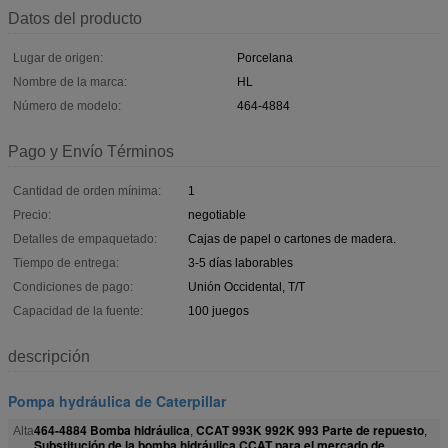
Datos del producto
Lugar de origen:
Porcelana
Nombre de la marca:
HL
Número de modelo:
464-4884
Pago y Envío Términos
Cantidad de orden mínima:
1
Precio:
negotiable
Detalles de empaquetado:
Cajas de papel o cartones de madera.
Tiempo de entrega:
3-5 días laborables
Condiciones de pago:
Unión Occidental, T/T
Capacidad de la fuente:
100 juegos
descripción
Pompa hydráulica de Caterpillar
464-4884 Bomba hidráulica
CCAT 993K 992K 993 Parte de repuesto
Alta
,
,
Substitución de la bomba hidráulica CCAT para el mercado de