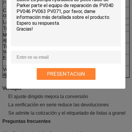
Parámetro
Valor
Código de
El CCAT
compatibilidad
La parte No.
Las demás:
Tipo de máquina
Cargador de ruedas
Modelos de
993K 992K 993
ajuste
Tipo de
Reemplazo en el mercado posventa
suministro
Envasado
Disponible un etiquetado reforzado de los
envases de exportación
Verificación del
Parte sin modelo de serie o fotos
PRESENTACIóN
ajuste
Ventajas
El ajuste dirigido mejora la conversión
La verificación en serie reduce las devoluciones
Se admite la cotización y el etiquetado de listas a granel
Preguntas frecuentes