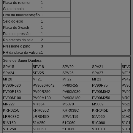
Placa do retentor
1
Guia da bola
1
Eixo da movimentação
1
Selo do eixo
1
Placa de Swash
1
Prato de pressão
1
Rolamento da sela
2
Pressione o pino
3
RH da placa da válvula
1
Série de Sauer Danfoss
SPV15
SPV18
SPV20
SPV21
SPV22
SPV24
SPV25
SPV26
SPV27
MF15
MF20
MF21
MF22
MF23
PV42-
PV90R030
PV9090R042
PV90R55
PV90R75
PV90R
PV90R180
PV90R250
PV90M030
PV90M042
PV90
PV90M100
PV90M130
PV90M180
PV90M250
MR07
MR227
MR334
MS070
MS089
MS22
KRR025C
KRR030D
KRR038C
KRR045D
LRR0
LRR038C
LRR045D
SPV6/119
51V060
51V08
51V160
51V250
51C060
51C080
51C11
51C250
51D060
51D080
51D110
51D16