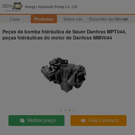
HongLi Hydraulic Pump Co.,LtD
Casa
Produtos
Sobre nós
Excursão da fábrica
>>
Peças da bomba hidráulica de Sauer Danfoss MPT044,
peças hidráulicas do motor de Danfoss MMV044
Melhor preço
Fale Conosco