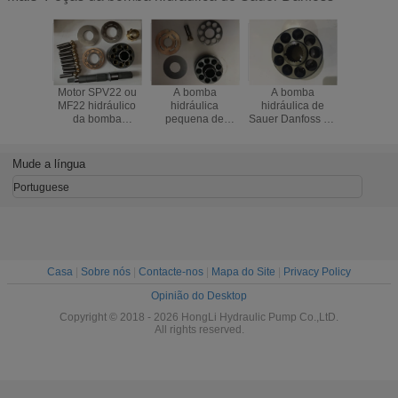
Motor SPV22 ou
A bomba
A bomba
Peças da
MF22 hidráulico
hidráulica
hidráulica de
hidráuli
da bomba
pequena de
Sauer Danfoss da
KRR0
hidráulica do
Sauer Danfoss
substituição do
KRL038C 
misturador de
parte o pacote da
OEM parte
peças da
Sauer Danfoss
caixa do jogo da
KRR045C
hidráuli
Mude a língua
Concreat da
substituição de
KRL045C
camin
venda
MMF025C
LRR025 LRR030
bascul
Portuguese
Casa
|
Sobre nós
|
Contacte-nos
|
Mapa do Site
|
Privacy Policy
Opinião do Desktop
Copyright © 2018 - 2026 HongLi Hydraulic Pump Co.,LtD.
All rights reserved.