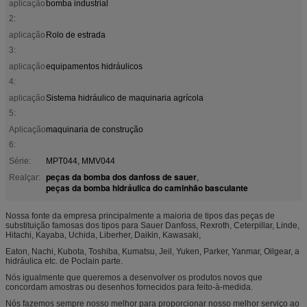
aplicação
bomba industrial
2:
aplicação
Rolo de estrada
3:
aplicação
equipamentos hidráulicos
4:
aplicação
Sistema hidráulico de maquinaria agrícola
5:
Aplicação
maquinaria de construção
6:
Série:
MPT044, MMV044
peças da bomba dos danfoss de sauer
Realçar:
,
peças da bomba hidráulica do caminhão basculante
Nossa fonte da empresa principalmente a maioria de tipos das peças de
substituição famosas dos tipos para Sauer Danfoss, Rexroth, Ceterpillar, Linde,
Hitachi, Kayaba, Uchida, Liberher, Daikin, Kawasaki,
Eaton, Nachi, Kubota, Toshiba, Kumatsu, Jeil, Yuken, Parker, Yanmar, Oilgear, a
hidráulica etc. de Poclain parte.
Nós igualmente que queremos a desenvolver os produtos novos que
concordam amostras ou desenhos fornecidos para feito-à-medida.
Nós fazemos sempre nosso melhor para proporcionar nosso melhor serviço ao