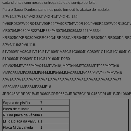
cada clientes com nossos entrega rápida e serviço perfeito.
Para o Sauer Danfoss parte nos pode fornecê-lo abaixo do modelo:
SPV15/SPV18/PV42-28/PV42-41/PV42-41-125
PV90R030/PV90R042/PV90R55/PV90R75/PV90R100/PV90R130/PV90R180/P
MR070/MR089/MR227/MR334/MS070/MS089/MS227/MS334
KRR025C/KRR030D/KRR030D/KRR038C/KRR045D/LRR025C/LRR030D/LRR0
SPV6/119/SPV6-119.
51V060/51V080/51V110/51V160/51V250/51C060/51C080/51C110/51C160/51C
51D060/51D080/51D110/51D160/51D250
MPV025/MPV035/MPV044/MPV046/, MPT044/MPT035/MPT025/MPT046
MMF025/MMF035/MMF044/MMF046/MMV025/MMV035/MMV044/MMV046
SPV15/SPV18/SPV20/SPV21/SPV22/SPV23/SPV24/SPV25/SPV26/SPV27
MF20/MF21/MF22/MF23/MF18
JRR045B/JRR051B/JRR060B/JRR065C/JRR075C/JRL045B/JRL051B/JRL060B
Sapata do pistão
7
Bloco de cilindro
1
RH da placa da válvula
1
LH da placa da válvula
1
Placa M da válvula
1