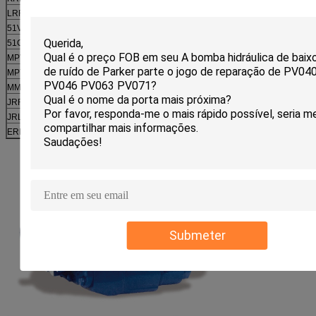
LRR038C
LRR045D
SPV6/119
51V060
51V08
51V160
51V250
51C060
51C080
51C11
51C250
51D060
51D080
51D110
51D16
MPV025
MPV035
MPV044
MPV046
MPT0
MPT044
MPT046
MMF025
MMF035
MMF0
MMV025
MMV035
MMV044
MMV046
JRR04
JRR060
JRR065
JRR075
JRL045
JRL05
JRL065
JRL075
FRR074
FRR090
FRL07
ERR100
ERR130
ERR147
ERL100
ERL13
Submeter