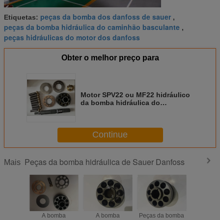
peças da bomba dos danfoss de sauer
Etiquetas:
,
peças da bomba hidráulica do caminhão basculante
,
peças hidráulicas do motor dos danfoss
Obter o melhor preço para
Motor SPV22 ou MF22 hidráulico
da bomba hidráulica do
misturador de Sauer Danfoss
Concreat da venda
Continue
Peças da bomba hidráulica de Sauer Danfoss
Mais
a bomba
A bomba
A bomba
A bomba durável
A bo