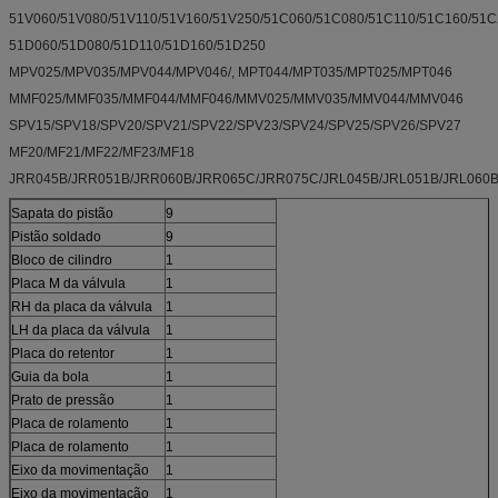
51V060/51V080/51V110/51V160/51V250/51C060/51C080/51C110/51C160/51C
51D060/51D080/51D110/51D160/51D250
MPV025/MPV035/MPV044/MPV046/, MPT044/MPT035/MPT025/MPT046
MMF025/MMF035/MMF044/MMF046/MMV025/MMV035/MMV044/MMV046
SPV15/SPV18/SPV20/SPV21/SPV22/SPV23/SPV24/SPV25/SPV26/SPV27
MF20/MF21/MF22/MF23/MF18
JRR045B/JRR051B/JRR060B/JRR065C/JRR075C/JRL045B/JRL051B/JRL060B
Sapata do pistão
9
Pistão soldado
9
Bloco de cilindro
1
Placa M da válvula
1
RH da placa da válvula
1
LH da placa da válvula
1
Placa do retentor
1
Guia da bola
1
Prato de pressão
1
Placa de rolamento
1
Placa de rolamento
1
Eixo da movimentação
1
Eixo da movimentação
1