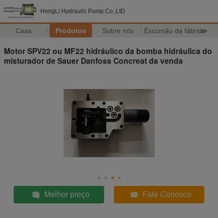
HongLi Hydraulic Pump Co.,LtD
Casa
Produtos
Sobre nós
Excursão da fábrica
>>
Motor SPV22 ou MF22 hidráulico da bomba hidráulica do
misturador de Sauer Danfoss Concreat da venda
Melhor preço
Fale Conosco