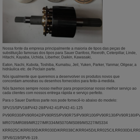
Nossa fonte da empresa principalmente a maioria de tipos das peças de
substituição famosas dos tipos para Sauer Danfoss, Rexroth, Ceterpillar, Linde,
Hitachi, Kayaba, Uchida, Liberher, Daikin, Kawasaki,
Eaton, Nachi, Kubota, Toshiba, Kumatsu, Jeil, Yuken, Parker, Yanmar, Oilgear, a
hidráulica etc. de Poclain parte.
Nós igualmente que queremos a desenvolver os produtos novos que
concordam amostras ou desenhos fornecidos para feito-à-medida.
Nós fazemos sempre nosso melhor para proporcionar nosso melhor serviço ao
cada clientes com nossos entrega rápida e serviço perfeito.
Para o Sauer Danfoss parte nos pode fornecê-lo abaixo do modelo:
SPV15/SPV18/PV42-28/PV42-41/PV42-41-125
PV90R030/PV90R042/PV90R55/PV90R75/PV90R100/PV90R130/PV90R180/P
MR070/MR089/MR227/MR334/MS070/MS089/MS227/MS334
KRR025C/KRR030D/KRR030D/KRR038C/KRR045D/LRR025C/LRR030D/LRR0
SPV6/119/SPV6-119.