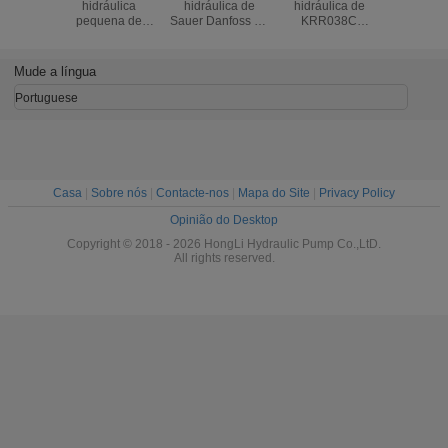
lica de
hidráulica de
hidráulica
de Sauer Danfoss
hidráu
038C
Sauer Danfoss
resistente de
parte 51C060
pequen
 Sauer,
parte, o jogo de
Sauer Danfoss
51C080 51C110
Sauer D
a bomba
reparação
parte ISO 9001 de
51C160 51V060
parte o pa
lica do
51V250 51D250
51V110 51D110
51V080 51V110
caixa do 
Mude a língua
nhão
51C250 da
51C110 aprovado
substitui
lante
bomba hidráulica
MMF0
Portuguese
Casa
|
Sobre nós
|
Contacte-nos
|
Mapa do Site
|
Privacy Policy
Opinião do Desktop
Copyright © 2018 - 2026 HongLi Hydraulic Pump Co.,LtD.
All rights reserved.