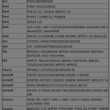
ईटन
PVXS-066/090/180
विकर्स
PVB5 / 6/10/15/20/29
विकर्स
PVE19 / 21; TA1919; MFE15 / 19
विकर्स
PVH57 / 74/98/131; PVM028
विकर्स
SPV15 / 18
बिल्ली
12G / 14G / 16G / 215/225/235/245/992/963; diesel320 (एपी-12)
diesel320C; diesel330B
कमला
SPK10 / 10 (E200B); E200B नई प्रकार; SPV10 / 10; diesel120
लेभर
LPVD35 / 45/64/75/90/100/125/140/165
युकेन
A37 / 40/45/56/70/90/120/140/145
लिंडे
BPR105 / 140/186/260; BPV35 / 50/70/100/200; B2PV35 /
50/75/105; H3.0 / H4.5 यात्रा;
लिंडे
HPR75 / 90/100/130/160; BMV50 / 55/75/105; BMF35 /
75/105/140/186/260; MPF55, MPR63;
Hitachi
HPV091 / 102/105/116/130/135/145
कावासाकी
K3V45 / 63/112/140/180/280; K5V80 / 140/200
कावासाकी
K3SP36; KVC925 / 930/932; DNB08; NVK45DT; SBS120 / 140
कावासाकी
NV64 / 84/90/111/137/172/270; NX15; BE725
कावासाकी
MX150 / 173/500; M2X63 / 96/120/128/146/150/170/210; M5X
180
Kobelco
SK30 / 60 / 100-7 / 200-1 / 3/6/7 / 220-2 / 3/320; HD450V;
LUCAS400 / 500
Kayaba
MAG150 / 170; MSF85 / PSVs-90C; PSVL-54; KYB87, KMF90;