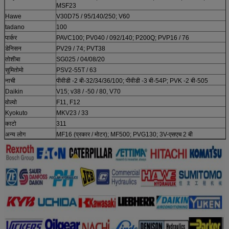
MSF23
Hawe
V30D75 / 95/140/250; V60
tadano
100
पार्कर
PAVC100; PV040 / 092/140; P200Q; PVP16 / 76
डेनिसन
PV29 / 74; PVT38
तोशीबा
SG025 / 04/08/20
सुमितोमो
PSV2-55T / 63
नाची
पीवीडी -2 बी-32/34/36/100; पीवीडी -3 बी-54P; PVK -2 बी-505
Daikin
V15; v38 / -50 / 80, V70
वोल्वो
F11, F12
Kyokuto
MKV23 / 33
काटो
311
अन्य लोग
MF16 (प्रकार / मोटर); MF500; PVG130; 3V-एसएच 2 बी