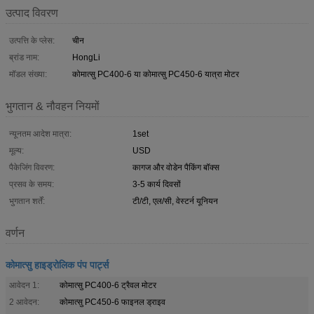
उत्पाद विवरण
उत्पत्ति के प्लेस:
चीन
ब्रांड नाम:
HongLi
मॉडल संख्या:
कोमात्सु PC400-6 या कोमात्सु PC450-6 यात्रा मोटर
भुगतान & नौवहन नियमों
न्यूनतम आदेश मात्रा:
1set
मूल्य:
USD
पैकेजिंग विवरण:
कागज और वोडेन पैकिंग बॉक्स
प्रसव के समय:
3-5 कार्य दिवसों
भुगतान शर्तें:
टी/टी, एल/सी, वेस्टर्न यूनियन
वर्णन
कोमात्सु हाइड्रोलिक पंप पार्ट्स
आवेदन 1:
कोमात्सु PC400-6 ट्रैवल मोटर
2 आवेदन:
कोमात्सु PC450-6 फाइनल ड्राइव