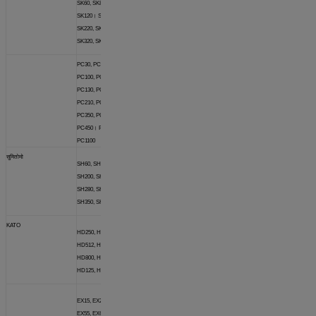
SK60, SK80, SK100।
SK120।
SK135, SK200,
SK220, SK250, SK300,
SK320, SK330, SK350.SK480
PC30, PC40, PC50, PC60,
PC100, PC120, PC128,
PC130, PC150, PC200,
PC210, PC220, PC300,
PC350, PC360, PC400,
PC450।
PC650।
PC800,
PC1100
सुमितोमो
SH60, SH100, SH120,
SH200, SH220, SH240,
SH280, SH300, SH330,
SH350, SH400
KATO
HD250, HD307, HD400,
HD512, HD550, HD700,
HD800, HD820, HD900,
HD125, HD1430, HD1880
EX15, EX22, EX30, EX35,
EX55, EX60, EX100, EX120,