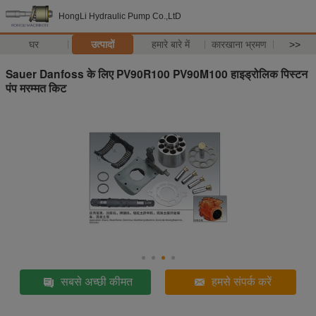
HongLi Hydraulic Pump Co.,LtD
घर
उत्पादों
हमारे बारे में
कारखाना भ्रमण
>>
Sauer Danfoss के लिए PV90R100 PV90M100 हाइड्रोलिक पिस्टन
पंप मरम्मत किट
सबसे अच्छी कीमत
हमसे संपर्क करें