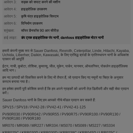
आवेदन 3:
सड़क को सपाट करने की मशीन
आवेदन 4:
हाइड्रोलिक उपकरण
आवेदन 5:
कृषि यंत्र हाइड्रोलिक सिस्टम
आवेदन 6:
विनिर्माण उपकरण
श्रृंखला:
सॉयर डैनफॉस 90 आर सीरीज़
डंप ट्रक हाइड्रोलिक पंप भागों
danfoss हाइड्रोलिक मोटर भागों
हाई लाइट:
,
हमारी कंपनी मुख्य रूप से Sauer Danfoss, Rexroth, Ceterpillar, Linde, Hitachi, Kayaba,
Uchida, Liberher, Daikin, Kawasaki, के लिए प्रसिद्ध ब्रांडों के प्रतिस्थापन भागों के अधिकांश
प्रकार की आपूर्ति
ईटन, नाची, कुबोटा, तोशिबा, कुमात्सु, जील, युकेन, पार्कर, यानमार, ऑयलगियर, पोकलेन हाइड्रॉलिक्स
आदि भाग।
हम नए उत्पादों को विकसित करने के लिए भी तैयार हैं, जो प्रदान किए गए नमूनों या चित्र के अनुसार
कस्टम बनाया गया है।
हम हमेशा हमारी पूरी कोशिश करते हैं कि हम अपने ग्राहकों को अपनी तेज़ डिलीवरी और सही सेवा प्रदान
करें।
Sauer Danfoss भागों के लिए हम आपको नीचे मॉडल प्रदान कर सकते हैं:
SPV15 / SPV18 / PV42-28 / PV42-41 / PV42-41-125
PV90R030 / PV90R042 / PV90R55 / PV90R75 / PV90R100 / PV90R130 /
PV90R180 / PV90R180
MR070 / MR089 / MR227 / MR334 / MS070 / MS089 / MS227 / MS334
KRR025C / KRR030D / KRR030D / KRR038C / KRR045D / LRR025C /