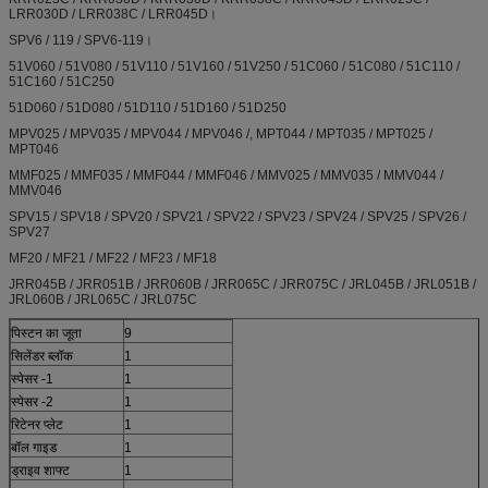
LRR030D / LRR038C / LRR045D।
SPV6 / 119 / SPV6-119।
51V060 / 51V080 / 51V110 / 51V160 / 51V250 / 51C060 / 51C080 / 51C110 /
51C160 / 51C250
51D060 / 51D080 / 51D110 / 51D160 / 51D250
MPV025 / MPV035 / MPV044 / MPV046 /, MPT044 / MPT035 / MPT025 /
MPT046
MMF025 / MMF035 / MMF044 / MMF046 / MMV025 / MMV035 / MMV044 /
MMV046
SPV15 / SPV18 / SPV20 / SPV21 / SPV22 / SPV23 / SPV24 / SPV25 / SPV26 /
SPV27
MF20 / MF21 / MF22 / MF23 / MF18
JRR045B / JRR051B / JRR060B / JRR065C / JRR075C / JRL045B / JRL051B /
JRL060B / JRL065C / JRL075C
पिस्टन का जूता
9
सिलेंडर ब्लॉक
1
स्पेसर -1
1
स्पेसर -2
1
रिटेनर प्लेट
1
बॉल गाइड
1
ड्राइव शाफ्ट
1