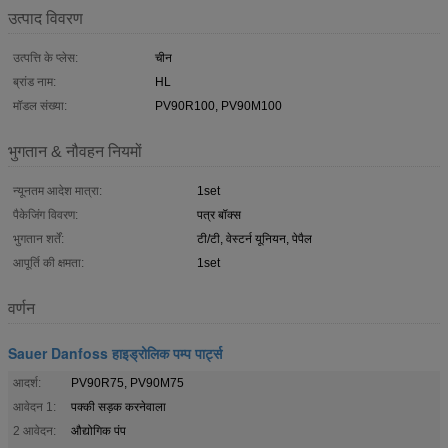
उत्पाद विवरण
उत्पत्ति के प्लेस:
चीन
ब्रांड नाम:
HL
मॉडल संख्या:
PV90R100, PV90M100
भुगतान & नौवहन नियमों
न्यूनतम आदेश मात्रा:
1set
पैकेजिंग विवरण:
पत्र बॉक्स
भुगतान शर्तें:
टी/टी, वेस्टर्न यूनियन, पेपैल
आपूर्ति की क्षमता:
1set
वर्णन
Sauer Danfoss हाइड्रोलिक पम्प पार्ट्स
आदर्श:
PV90R75, PV90M75
आवेदन 1:
पक्की सड़क करनेवाला
2 आवेदन:
औद्योगिक पंप