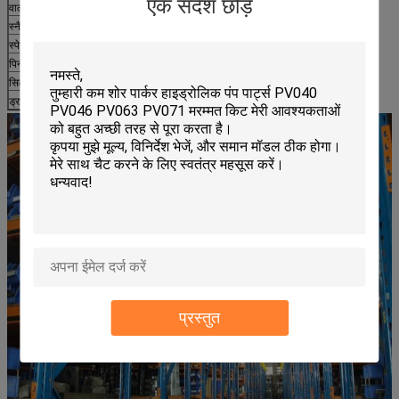
एक संदेश छोड़ें
वाल्व प्लेट एल
2
स्नैप रिंग
1
स्पेसर
2
पिन दबाएं
3
सिलेंडर ब्लॉक (बैरल)
1
ड्राइव शाफ्ट
1
प्रस्तुत