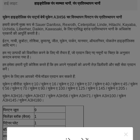
हाइड्रोलिक पंप मरम्मत भागों
पंप प्रतिस्थापन भागों
हाई लाइट:
,
युकेन हाइड्रोलिक पंप पार्ट्स बेचें युकेन A3H56 चर विस्थापन पिस्टन पंप प्रतिस्थापन भागों
हमारी कंपनी मुख्य रूप से Sauer Danfoss, Rexroth, Ceterpillar, Linde, Hitachi, Kayaba,
Uchida, Liberher, Daikin, Kawasaki, के लिए प्रसिद्ध ब्रांड प्रतिस्थापन भागों के अधिकांश
प्रकारों की आपूर्ति करती है।
ईटन, नाची, कुबोटा, तोशिबा, कुमात्सु, जील, युकेन, पार्कर, यानमार, ऑयलगियर, पोकलेन हाइड्रॉलिक्स
आदि भाग।
हम नए उत्पादों को विकसित करने के लिए भी तैयार हैं, जो प्रदान किए गए नमूनों या चित्र के अनुसार
कस्टम बनाया गया है।
हम हमेशा हमारी पूरी कोशिश करते हैं कि हम अपने ग्राहकों को अपनी तेज़ डिलीवरी और सही सेवा प्रदान
करें।
युकेन के लिए हम आपको नीचे मॉडल प्रदान कर सकते हैं:
युकेन ए सीरीज़: युकेन ए 10 / युकेन ए 16 / युकेन ए 22 / युकेन ए 37 / युकेन ए 40 / युकेन ए 45 / युकेन
ए 56 / युकेन ए 70 / युकेन ए 90 / युकेन ए 100 / युकेन ए 125 / युकेन ए 145 / युकेन ए 205।
युकेन A3H16 / युकेन A3H37 / युकेन A3H56 / युकेन A3H71 / युकेन A3H100 / युकेन
A3H145 / युकेन A3H180।
पिस्टन जूता
9
सिलेंडर ब्लॉक (बैरल)
1
रिटेनर प्लेट
1
बॉल गाइड
1
वाल्व प्लेट आर
1