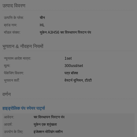
उत्पाद विवरण
उत्पत्ति के प्लेस:
चीन
ब्रांड नाम:
HL
मॉडल संख्या:
युकेन A3H56 चर विस्थापन पिस्टन पंप
भुगतान & नौवहन नियमों
न्यूनतम आदेश मात्रा:
1set
मूल्य:
300usd/set
पैकेजिंग विवरण:
पत्र बॉक्स
भुगतान शर्तें:
वेस्टर्न यूनियन, टी/टी
वर्णन
हाइड्रोलिक पंप स्पेयर पार्ट्स
आवेदन:
चर विस्थापन पिस्टन पंप
आदर्श:
युकेन एक श्रृंखला
उपयोग के लिए:
इंजेक्शन मोल्डिंग मशीन