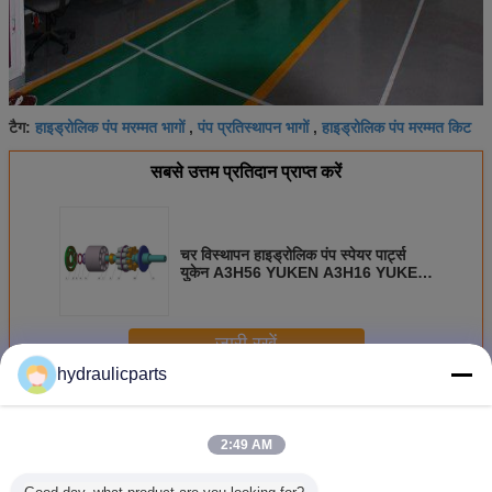
हाइड्रोलिक पंप मरम्मत भागों
पंप प्रतिस्थापन भागों
हाइड्रोलिक पंप मरम्मत किट
टैग:
,
,
सबसे उत्तम प्रतिदान प्राप्त करें
चर विस्थापन हाइड्रोलिक पंप स्पेयर पार्ट्स
युकेन A3H56 YUKEN A3H16 YUKEN
A3H37
जारी रखें
hydraulicparts
हाइड्रोलिक पंप स्पेयर पार्ट्स
अधिक
2:49 AM