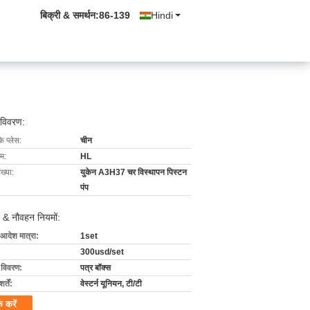
बिक्री & समर्थन:
86-139
Hindi
 विवरण:
के प्लेस:
चीन
ाम:
HL
ख्या:
युकेन A3H37 चर विस्थापन पिस्टन
पंप
 & नौवहन नियमों:
 आदेश मात्रा:
1set
300usd/set
ग विवरण:
पत्र बॉक्स
्तें:
वेस्टर्न यूनियन, टी/टी
क करें