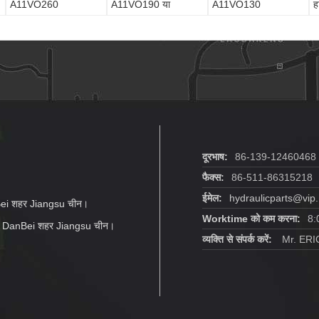
A11VO260
A11VO190 या
A11VO130
ह
A11VLO260
A11VLO190
A11VO160
A11VO190
दूरभाष:
86-139-12460468
फैक्स:
86-511-86315218
ईमेल:
hydraulicparts@vip
ei शहर Jiangsu चीन।
Worktime को कम करना:
8:
न DanBei शहर Jiangsu चीन।
व्यक्ति से संपर्क करें:
Mr. ERI