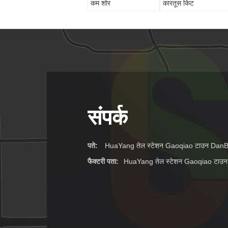
कम शोर
कारतूस किट
संपर्क
पते:
HuaYang तेल स्टेशन Gaoqiao टाउन DanB
फैक्टरी पता:
HuaYang तेल स्टेशन Gaoqiao टाउ