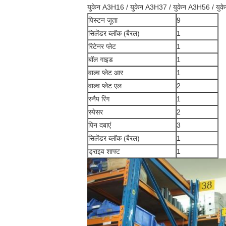
युकेन A3H16 / युकेन A3H37 / युकेन A3H56 / यु
पिस्टन जूता
9
सिलेंडर ब्लॉक (बैरल)
1
रिटेनर प्लेट
1
बॉल गाइड
1
वाल्व प्लेट आर
1
वाल्व प्लेट एल
2
स्नैप रिंग
1
स्पेसर
2
पिन दबाएं
3
सिलेंडर ब्लॉक (बैरल)
1
ड्राइव शाफ्ट
1