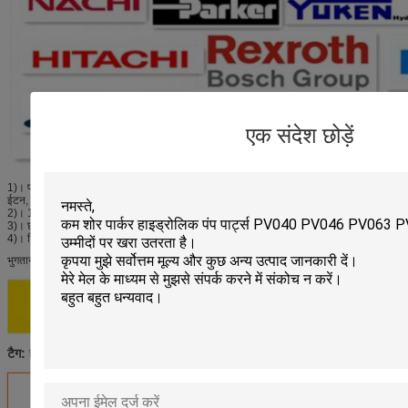
एक संदेश छोड़ें
1)। पंप, मोटर्स और स्पेयर पार्ट्स के लिए विकर्स, कावासाकी, कोबेल्को, सॉयर,
ईटन, रेक्स्रोथ, आदि बिक्री पर।
2)। 10 से अधिक वर्षों के अनुभव के साथ कारखानों को अलग करें
3)। छोटे आदेश के लिए भी थोक मूल्य
4)। नि: शुल्क तकनीकी समर्थन करते हैं
भुगतान की शर्तें:
हाइड्रोलिक पंप मरम्मत भागों
पंप प्रतिस्थापन भागों
हाइड्रोलिक पंप मरम्मत किट
टैग:
,
,
सबसे उत्तम प्रतिदान प्राप्त करें