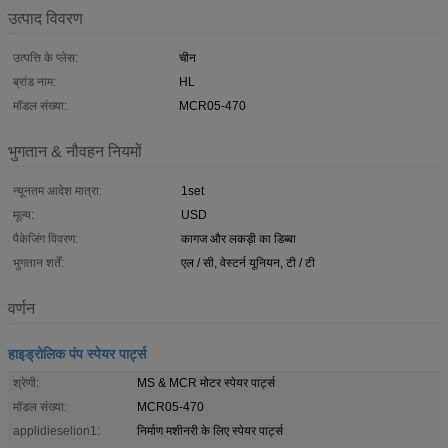
उत्पाद विवरण
उत्पत्ति के प्लेस:
चीन
ब्रांड नाम:
HL
मॉडल संख्या:
MCR05-470
भुगतान & नौवहन नियमों
न्यूनतम आदेश मात्रा:
1set
मूल्य:
USD
पैकेजिंग विवरण:
कागज और लकड़ी का डिब्बा
भुगतान शर्तें:
एल / सी, वेस्टर्न यूनियन, टी / टी
वर्णन
हाइड्रोलिक पंप स्पेयर पार्ट्स
श्रेणी:
MS & MCR मोटर स्पेयर पार्ट्स
मॉडल संख्या:
MCR05-470
applidieselion1:
निर्माण मशीनरी के लिए स्पेयर पार्ट्स