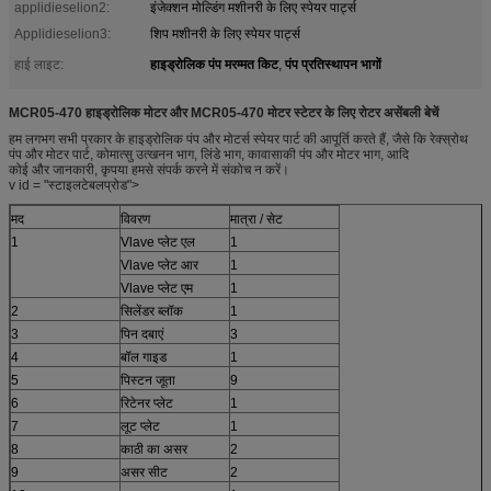
applidieselion2:
इंजेक्शन मोल्डिंग मशीनरी के लिए स्पेयर पार्ट्स
Applidieselion3:
शिप मशीनरी के लिए स्पेयर पार्ट्स
हाइड्रोलिक पंप मरम्मत किट
पंप प्रतिस्थापन भागों
हाई लाइट:
,
MCR05-470 हाइड्रोलिक मोटर और MCR05-470 मोटर स्टेटर के लिए रोटर असेंबली बेचें
हम लगभग सभी प्रकार के हाइड्रोलिक पंप और मोटर्स स्पेयर पार्ट की आपूर्ति करते हैं, जैसे कि रेक्स्रोथ
पंप और मोटर पार्ट, कोमात्सु उत्खनन भाग, लिंडे भाग, कावासाकी पंप और मोटर भाग, आदि
कोई और जानकारी, कृपया हमसे संपर्क करने में संकोच न करें।
v id = "स्टाइलटेबलप्रोड">
मद
विवरण
मात्रा / सेट
1
Vlave प्लेट एल
1
Vlave प्लेट आर
1
Vlave प्लेट एम
1
2
सिलेंडर ब्लॉक
1
3
पिन दबाएं
3
4
बॉल गाइड
1
5
पिस्टन जूता
9
6
रिटेनर प्लेट
1
7
लूट प्लेट
1
8
काठी का असर
2
9
असर सीट
2