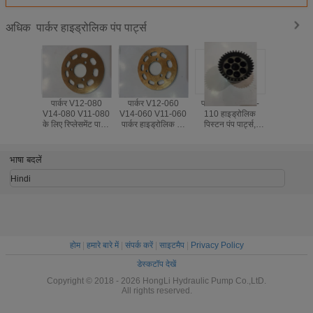
पार्कर हाइड्रोलिक पंप पार्ट्स
अधिक
पार्कर V12-080
पार्कर V12-060
पार्कर / वोल्वो F12-
वोल्वो F12-0
V14-080 V11-080
V14-060 V11-060
110 हाइड्रोलिक
हाइड्रोलिक पं
के लिए रिप्लेसमेंट पार्कर
पार्कर हाइड्रोलिक पंप
पिस्टन पंप पार्ट्स,
छोटे लिफ
हाइड्रोलिक मोटर
पार्ट्स बेहतर गति क्षमता
हाइड्रोलिक पंप मरम्मत
आकार, वजन
पार्ट्स
किट
के लिए उच्
भाषा बदलें
Hindi
होम
|
हमारे बारे में
|
संपर्क करें
|
साइटमैप
|
Privacy Policy
डेस्कटॉप देखें
Copyright © 2018 - 2026 HongLi Hydraulic Pump Co.,LtD.
All rights reserved.