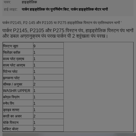
पावर:
हाइड्रोलिक
पार्कर हाइड्रोलिक पंप पुनर्निर्माण किट
पार्कर हाइड्रोलिक मोटर भागों
हाई लाइट:
,
पार्कर P2145, P2-145 और P2105 या P275 हाइड्रोलिक पिस्टन पंप प्रतिस्थापन भागों '
पार्कर P2145, P2105 और P275 पिस्टन पंप, हाइड्रोलिक पिस्टन पंप भागों
और डबल अग्रानुक्रम पंप परख पार्कर पी 2 श्रृंखला पंप परख।
पिस्टन जूता
9
सिलेंडर ब्लॉक
1
वाल्व प्लेट एलएच
1
वाल्व प्लेट आरएच
1
रिटेनर प्लेट
1
झनकना प्लेट
1
सीमक / अनुचर
2
WASHR UPPER
1
कोएल स्प्रिंग
1
स्नैप रिंग
1
ड्राइव शाफ्ट
1
काठी का असर
2
योके पिस्टन
1
सॉकेट बोल्ट
2