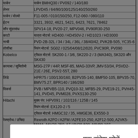
पार्कर
पार्कर BMHQ30 / PV092 / 140/180
लेभर
LPVD45 / 64/90/100/125/140/250/260
पार्कर / वोल्वो
F11-005 / 010/150/250, F12-060 / 080/110
ईटन
3321, 3932, 4621, 5421, 6423, 7621, 78462
सौर सुंदरसंध
SPV14-18, PV20-27, MPV046, PV90R30-250
काटो
यात्रा मोटर्स: HD400 / HD450V-2 / HD1023 / HD3000
नाची
PVD-2B-32L / 34 / 34L / 36L / 38/40/42, PVK2B-505, YC35-6
तोशीबा
स्विंग मोटर्स: SG02 / 025/04/08/12/020, PVC90R, PV090
Kobelco
ट्रैवल मोटर्स: SK200-1 / 3/6, SK220-2 / 3 (MA340), SK320 और
SK430
कायाबा / सुमितोमो
MSG-27P / 44P, MSF-85, MAG-33VP, JMV-53/34, PSVD2-
21E / 26E, PSV2-55T, 280
लिंडे
HPR75 / 100/130/160, B2PV35-140, BMF50-105, BPV35-70,
BMV75.27, BPR140 / 186/260
विकर्स
PVB / MPVB5-110, PVQ10-32, MFB5-29, PVE19-21, PVH45-
141, PVD45, PVM028, PVXS130-250
Hitachi
मुख्य पंप: HPV091 / 102/116 / 125B / 145
स्विंग मोटर्स: EX120-2 / 5
ट्रैवल मोटर्स: HMGC32 / 35, HMGE36, EX550-3
रेक्स्रोथ / उचिदा
Rexroth A2FO / A2FM / A2FE10-250, A2F12-500, A2VK5-
55MA, A6V28-250, A7 / 8V28-500, A8V80-107
A6VM / A7VO28-500, Uchida A8VO55-200
A4VSO40-500, A4V40-250, A4VG28-250, A10VSO18-140,