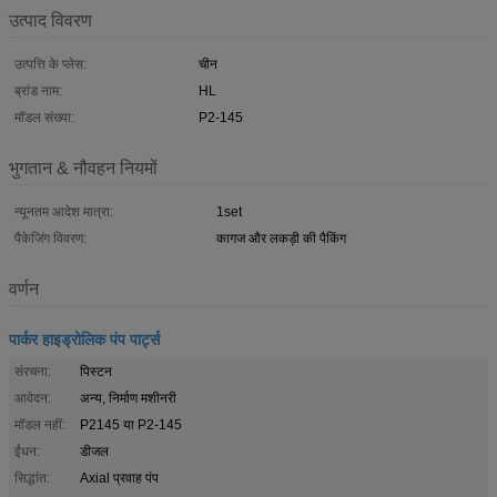
उत्पाद विवरण
उत्पत्ति के प्लेस:
चीन
ब्रांड नाम:
HL
मॉडल संख्या:
P2-145
भुगतान & नौवहन नियमों
न्यूनतम आदेश मात्रा:
1set
पैकेजिंग विवरण:
कागज और लकड़ी की पैकिंग
वर्णन
पार्कर हाइड्रोलिक पंप पार्ट्स
संरचना:
पिस्टन
आवेदन:
अन्य, निर्माण मशीनरी
मॉडल नहीं:
P2145 या P2-145
ईंधन:
डीजल
सिद्धांत:
Axial प्रवाह पंप