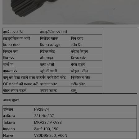
हमारे उत्पाद रेंज
हाइड्रोलिक पंप भागों
हाइड्रोलिक पंप भागों
सिलेंडर ब्लॉक
पिन दबाएं
पिस्टन मोटर
पिस्टन का जूता
स्नैप रिंग
पिस्टन पम्प
रिटेनर प्लेट
कोएल स्प्रिंग
गियर पंप
बॉल गाइड
डिस्क वसंत
चार्ज पंप
वल्वा थाली
बैरल वॉशर
पायलट पंप
जूते की थाली
ओइल - सील
वायु की दिशा बताने वाला पंप
घर्षण प्रतिरोधी प्लेट
फ्रिकेशन प्लेट
OEM भागों की मरम्मत करें
झनकना प्लेट
स्टील प्लेट
मोटर स्पेयर पार्ट्स
ड्राइव शाफ्ट
धातु
उत्पाद सुधार
डेनिसन
PV29-74
बनबिलाव
331 और 337
Tokiwa
MKV23 / MKV33
tadano
टैडानो 100, 150
Hawe
V30D95-250, V60N