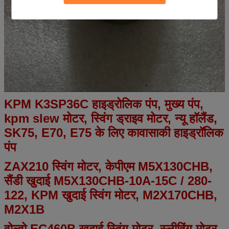
KPM K3SP36C हाइड्रोलिक पंप, मुख्य पंप,
kpm slew मोटर, स्विंग ड्राइव मोटर, न्यू हॉलैंड,
SK75, E70, E75 के लिए कावासाकी हाइड्रॉलिक
पंप
ZAX210 स्विंग मोटर, केपीएम M5X130CHB,
सैंडी खुदाई M5X130CHB-10A-15C / 280-
122, KPM खुदाई स्विंग मोटर, M2X170CHB,
M2X1B
वोल्वो EC460B खुदाई स्विंग मोटर, स्लीविंग मोटर,