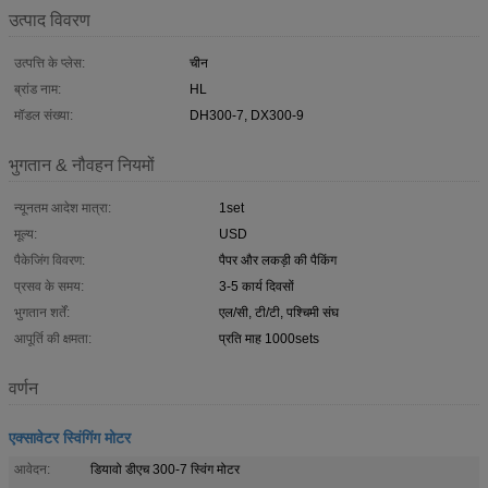
उत्पाद विवरण
उत्पत्ति के प्लेस:
चीन
ब्रांड नाम:
HL
मॉडल संख्या:
DH300-7, DX300-9
भुगतान & नौवहन नियमों
न्यूनतम आदेश मात्रा:
1set
मूल्य:
USD
पैकेजिंग विवरण:
पैपर और लकड़ी की पैकिंग
प्रसव के समय:
3-5 कार्य दिवसों
भुगतान शर्तें:
एल/सी, टी/टी, पश्चिमी संघ
आपूर्ति की क्षमता:
प्रति माह 1000sets
वर्णन
एक्सावेटर स्विंगिंग मोटर
आवेदन:
डियावो डीएच 300-7 स्विंग मोटर